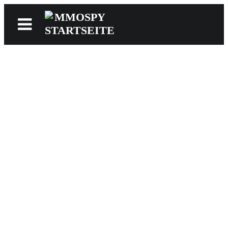
News
Reviews
Games
Videos
MMOwiki