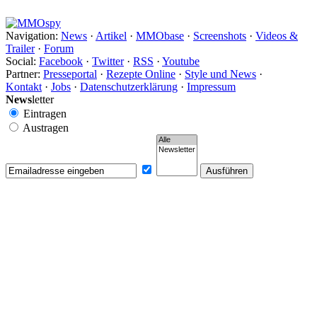
Navigation:
News
·
Artikel
·
MMObase
·
Screenshots
·
Videos &
Trailer
·
Forum
Social:
Facebook
·
Twitter
·
RSS
·
Youtube
Partner:
Presseportal
·
Rezepte Online
·
Style und News
·
Kontakt
·
Jobs
·
Datenschutzerklärung
·
Impressum
News
letter
Eintragen
Austragen