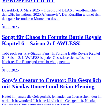
VERÖFFENTLICHT
Düsseldorf, 3. März 2025 – Ubisoft und BLAST veröffentlichten
den „Six Invitational 2025 Aftermovie". Der Kurzfilm widmet sich
den ganz besonderen Momenten des ...
01.03.2025
Sorgt für Chaos in Fortnite Battle Royale
Kapitel 6 – Saison 2: LAWLESS!
Tobt euch aus, PlayStation-Fans! In Fortnite Battle Royale Kapitel
6 – Saison 2: LAWLESS ist jeder Gesetzlose sich selbst der
Nächste. Die Beutejagd erreicht völlig neue ...
01.03.2025
Sony’s Creator to Creator: Ein Gespräch
mit Nicolas Doucet und Brian Fleming
Hattet ihr jemals die Gelegenheit, jemanden zu überraschen, den ihr
wirklich bewundert? Ich hatte kürzlich die Gelegenheit, Nicolas
Doucet mit Glückwünschen (und einer Torte!) ...