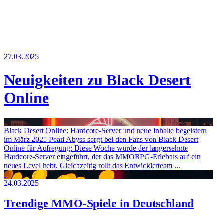
Weiteres
27.03.2025
Neuigkeiten zu Black Desert
Follow us
Online
Black Desert Online: Hardcore-Server und neue Inhalte begeistern
im März 2025 Pearl Abyss sorgt bei den Fans von Black Desert
Online für Aufregung: Diese Woche wurde der langersehnte
Anmelden
Hardcore-Server eingeführt, der das MMORPG-Erlebnis auf ein
neues Level hebt. Gleichzeitig rollt das Entwicklerteam ...
24.03.2025
Trendige MMO-Spiele in Deutschland