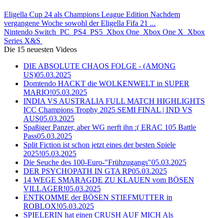
Eligella Cup 24 als Champions League Edition Nachdem
vergangene Woche sowohl der Eligella Fifa 21 ...
Nintendo Switch
PC
PS4
PS5
Xbox One
Xbox One X
Xbox
Series X&S
Die 15 neuesten Videos
DIE ABSOLUTE CHAOS FOLGE - (AMONG
US)
05.03.2025
Domtendo HACKT die WOLKENWELT in SUPER
MARIO!
05.03.2025
INDIA VS AUSTRALIA FULL MATCH HIGHLIGHTS
ICC Champions Trophy 2025 SEMI FINAL | IND VS
AUS
05.03.2025
Spaßiger Panzer, aber WG nerft ihn :( ERAC 105 Battle
Pass
05.03.2025
Split Fiction ist schon jetzt eines der besten Spiele
2025!
05.03.2025
Die Seuche des 100-Euro-"Frühzugangs"
05.03.2025
DER PSYCHOPATH IN GTA RP
05.03.2025
14 WEGE SMARAGDE ZU KLAUEN vom BÖSEN
VILLAGER!
05.03.2025
ENTKOMME der BÖSEN STIEFMUTTER in
ROBLOX!
05.03.2025
SPIELERIN hat einen CRUSH AUF MICH Als