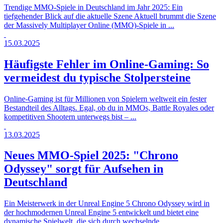
Trendige MMO-Spiele in Deutschland im Jahr 2025: Ein
tiefgehender Blick auf die aktuelle Szene Aktuell brummt die Szene
der Massively Multiplayer Online (MMO)-Spiele in ...
15.03.2025
Häufigste Fehler im Online-Gaming: So
vermeidest du typische Stolpersteine
Online-Gaming ist für Millionen von Spielern weltweit ein fester
Bestandteil des Alltags. Egal, ob du in MMOs, Battle Royales oder
kompetitiven Shootern unterwegs bist – ...
13.03.2025
Neues MMO-Spiel 2025: "Chrono
Odyssey" sorgt für Aufsehen in
Deutschland
Ein Meisterwerk in der Unreal Engine 5 Chrono Odyssey wird in
der hochmodernen Unreal Engine 5 entwickelt und bietet eine
dynamische Spielwelt, die sich durch wechselnde ...