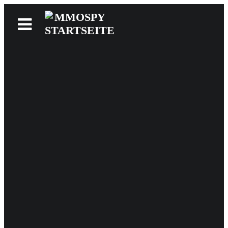
News
Reviews
Games
Videos
MMOwiki