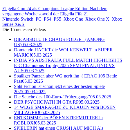
Eligella Cup 24 als Champions League Edition Nachdem
vergangene Woche sowohl der Eligella Fifa 21 ...
Nintendo Switch
PC
PS4
PS5
Xbox One
Xbox One X
Xbox
Series X&S
Die 15 neuesten Videos
DIE ABSOLUTE CHAOS FOLGE - (AMONG
US)
05.03.2025
Domtendo HACKT die WOLKENWELT in SUPER
MARIO!
05.03.2025
INDIA VS AUSTRALIA FULL MATCH HIGHLIGHTS
ICC Champions Trophy 2025 SEMI FINAL | IND VS
AUS
05.03.2025
Spaßiger Panzer, aber WG nerft ihn :( ERAC 105 Battle
Pass
05.03.2025
Split Fiction ist schon jetzt eines der besten Spiele
2025!
05.03.2025
Die Seuche des 100-Euro-"Frühzugangs"
05.03.2025
DER PSYCHOPATH IN GTA RP
05.03.2025
14 WEGE SMARAGDE ZU KLAUEN vom BÖSEN
VILLAGER!
05.03.2025
ENTKOMME der BÖSEN STIEFMUTTER in
ROBLOX!
05.03.2025
SPIELERIN hat einen CRUSH AUF MICH Als