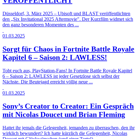
VERÖFFENTLICHT
Düsseldorf, 3. März 2025 – Ubisoft und BLAST veröffentlichten
den „Six Invitational 2025 Aftermovie". Der Kurzfilm widmet sich
den ganz besonderen Momenten des ...
01.03.2025
Sorgt für Chaos in Fortnite Battle Royale
Kapitel 6 – Saison 2: LAWLESS!
Tobt euch aus, PlayStation-Fans! In Fortnite Battle Royale Kapitel
6 – Saison 2: LAWLESS ist jeder Gesetzlose sich selbst der
Nächste. Die Beutejagd erreicht völlig neue ...
01.03.2025
Sony’s Creator to Creator: Ein Gespräch
mit Nicolas Doucet und Brian Fleming
Hattet ihr jemals die Gelegenheit, jemanden zu überraschen, den ihr
wirklich bewundert? Ich hatte kürzlich die Gelegenheit, Nicolas
Doucet mit Glückwünschen (und einer Torte!) ...