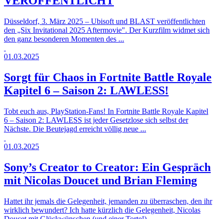
VERÖFFENTLICHT
Düsseldorf, 3. März 2025 – Ubisoft und BLAST veröffentlichten
den „Six Invitational 2025 Aftermovie". Der Kurzfilm widmet sich
den ganz besonderen Momenten des ...
01.03.2025
Sorgt für Chaos in Fortnite Battle Royale
Kapitel 6 – Saison 2: LAWLESS!
Tobt euch aus, PlayStation-Fans! In Fortnite Battle Royale Kapitel
6 – Saison 2: LAWLESS ist jeder Gesetzlose sich selbst der
Nächste. Die Beutejagd erreicht völlig neue ...
01.03.2025
Sony’s Creator to Creator: Ein Gespräch
mit Nicolas Doucet und Brian Fleming
Hattet ihr jemals die Gelegenheit, jemanden zu überraschen, den ihr
wirklich bewundert? Ich hatte kürzlich die Gelegenheit, Nicolas
Doucet mit Glückwünschen (und einer Torte!) ...