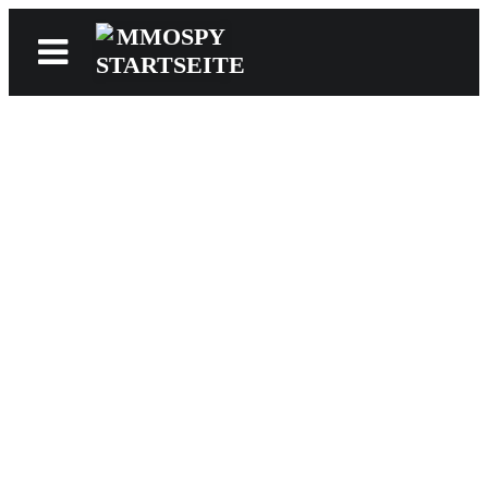
News
Reviews
Games
Videos
MMOwiki