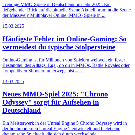
Trendige MMO-Spiele in Deutschland im Jahr 2025: Ein
tiefgehender Blick auf die aktuelle Szene Aktuell brummt die Szene
der Massively Multiplayer Online (MMO)-Spiele in ...
15.03.2025
Häufigste Fehler im Online-Gaming: So
vermeidest du typische Stolpersteine
Online-Gaming ist für Millionen von Spielern weltweit ein fester
Bestandteil des Alltags. Egal, ob du in MMOs, Battle Royales oder
kompetitiven Shootern unterwegs bist – ...
13.03.2025
Neues MMO-Spiel 2025: "Chrono
Odyssey" sorgt für Aufsehen in
Deutschland
Ein Meisterwerk in der Unreal Engine 5 Chrono Odyssey wird in
der hochmodernen Unreal Engine 5 entwickelt und bietet eine
dynamische Spielwelt, die sich durch wechselnde ...