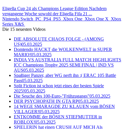
Eligella Cup 24 als Champions League Edition Nachdem
vergangene Woche sowohl der Eligella Fifa 21 ...
Nintendo Switch
PC
PS4
PS5
Xbox One
Xbox One X
Xbox
Series X&S
Die 15 neuesten Videos
DIE ABSOLUTE CHAOS FOLGE - (AMONG
US)
05.03.2025
Domtendo HACKT die WOLKENWELT in SUPER
MARIO!
05.03.2025
INDIA VS AUSTRALIA FULL MATCH HIGHLIGHTS
ICC Champions Trophy 2025 SEMI FINAL | IND VS
AUS
05.03.2025
Spaßiger Panzer, aber WG nerft ihn :( ERAC 105 Battle
Pass
05.03.2025
Split Fiction ist schon jetzt eines der besten Spiele
2025!
05.03.2025
Die Seuche des 100-Euro-"Frühzugangs"
05.03.2025
DER PSYCHOPATH IN GTA RP
05.03.2025
14 WEGE SMARAGDE ZU KLAUEN vom BÖSEN
VILLAGER!
05.03.2025
ENTKOMME der BÖSEN STIEFMUTTER in
ROBLOX!
05.03.2025
SPIELERIN hat einen CRUSH AUF MICH Als