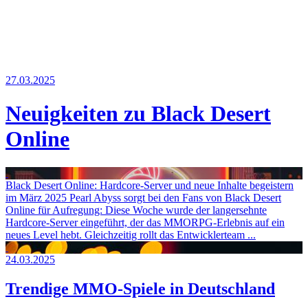
Weiteres
27.03.2025
Neuigkeiten zu Black Desert
Follow us
Online
Black Desert Online: Hardcore-Server und neue Inhalte begeistern
im März 2025 Pearl Abyss sorgt bei den Fans von Black Desert
Online für Aufregung: Diese Woche wurde der langersehnte
Anmelden
Hardcore-Server eingeführt, der das MMORPG-Erlebnis auf ein
neues Level hebt. Gleichzeitig rollt das Entwicklerteam ...
24.03.2025
Trendige MMO-Spiele in Deutschland