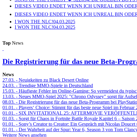
DIESES VIDEO ENDET WENN ICH UNREAL BIN ODER
DIESES VIDEO ENDET WENN ICH UNREAL BIN ODER
I WON THE NLC!
04.03.2025
I WON THE NLC!
04.03.2025
Top
News
Die Registrierung für das neue Beta-Prog
News
27.03.
- Neuigkeiten zu Black Desert Online
24.03.
- Trendige MMO-Spiele in Deutschland
15.03.
- Häufigste Fehler im Online-Gaming: So vermeidest du typisc
13.03.
- Neues MMO-Spiel 2025: "Chrono Odyssey" sorgt für Aufse
08.03.
- Die Registrierung für das neue Beta-Programm bei PlayStati
01.01.
- Players‘ Choice: Stimmt für das beste neue Spiel im Februar
01.01.
- SIX INVITATIONAL 25: AFTERMOVIE VERÖFFENTL
01.03.
- Sorgt für Chaos in Fortnite Battle Royale Kapitel 6 – Sais
01.01.
- Sony’s Creator to Creator: Ein Gespräch mit Nicolas Doucet
01.01.
- Der Wahrheit auf der Spur: Year 6, Season 3 von Tom Clancy
Weitere News ansehen