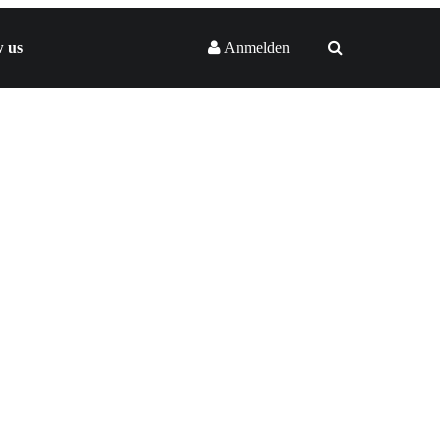
w us
Anmelden