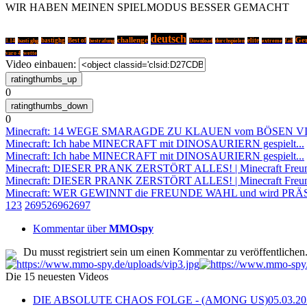
WIR HABEN MEINEN SPIELMODUS BESSER GEMACHT
deutsch
challenge
Ge
basti ghg
bastighg
Best of
elite
1.14
bestrafung
Download
durchspielen
extreme
fail
varo 4
wette
Video einbauen:
0
0
Minecraft: 14 WEGE SMARAGDE ZU KLAUEN vom BÖSEN V
Minecraft: Ich habe MINECRAFT mit DINOSAURIERN gespielt...
Minecraft: Ich habe MINECRAFT mit DINOSAURIERN gespielt...
Minecraft: DIESER PRANK ZERSTÖRT ALLES! | Minecraft Freu
Minecraft: DIESER PRANK ZERSTÖRT ALLES! | Minecraft Freu
Minecraft: WER GEWINNT die FREUNDE WAHL und wird PRÄSI
1
2
3
2695
2696
2697
Kommentar über
MMOspy
Du musst registriert sein um einen Kommentar zu veröffentlichen
Die 15 neuesten Videos
DIE ABSOLUTE CHAOS FOLGE - (AMONG US)
05.03.2