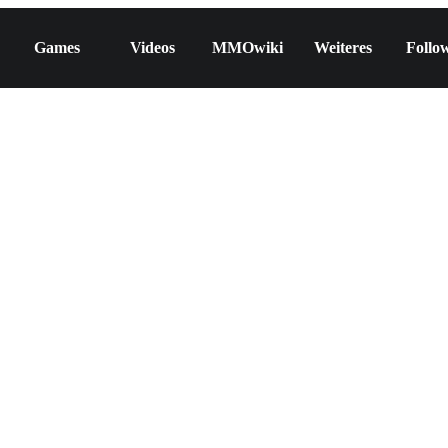
Games
Videos
MMOwiki
Weiteres
Follo