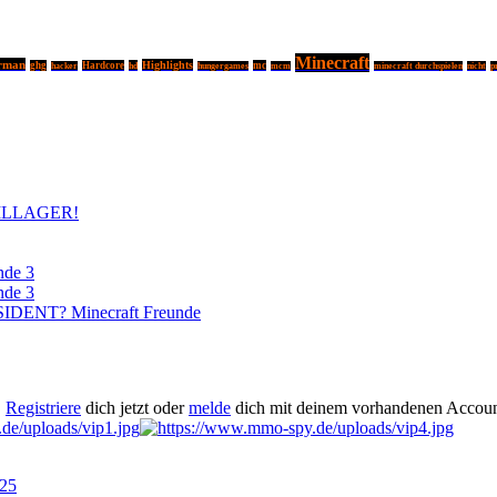
Minecraft
rman
Highlights
ghg
Hardcore
hd
mc
hacker
hungergames
mcm
minecraft durchspielen
nicht
p
ILLAGER!
nde 3
nde 3
DENT? Minecraft Freunde
.
Registriere
dich jetzt oder
melde
dich mit deinem vorhandenen Accoun
025