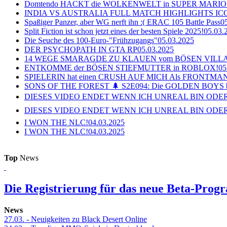
Domtendo HACKT die WOLKENWELT in SUPER MARIO
INDIA VS AUSTRALIA FULL MATCH HIGHLIGHTS ICC Ch
Spaßiger Panzer, aber WG nerft ihn :( ERAC 105 Battle Pass
0
Split Fiction ist schon jetzt eines der besten Spiele 2025!
05.03.
Die Seuche des 100-Euro-"Frühzugangs"
05.03.2025
DER PSYCHOPATH IN GTA RP
05.03.2025
14 WEGE SMARAGDE ZU KLAUEN vom BÖSEN VILL
ENTKOMME der BÖSEN STIEFMUTTER in ROBLOX!
05
SPIELERIN hat einen CRUSH AUF MICH Als FRONTMAN i
SONS OF THE FOREST 🌲 S2E094: Die GOLDEN BOYS 
DIESES VIDEO ENDET WENN ICH UNREAL BIN ODER
DIESES VIDEO ENDET WENN ICH UNREAL BIN ODER
I WON THE NLC!
04.03.2025
I WON THE NLC!
04.03.2025
Top
News
Die Registrierung für das neue Beta-Prog
News
27.03.
- Neuigkeiten zu Black Desert Online