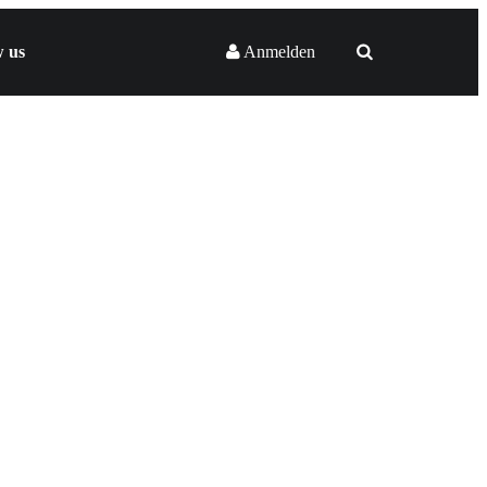
w us
Anmelden