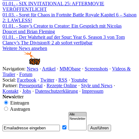
01.01.
- SIX INVITATIONAL 25: AFTERMOVIE
VERÖFFENTLICHT
01.03.
- Sorgt für Chaos in Fortnite Battle Royale Kapitel 6 – Saison
2: LAWLESS!
01.01.
- Sony’s Creator to Creator: Ein Gespräch mit Nicolas
Doucet und Brian Fleming
01.01.
- Der Wahrheit auf der Spur: Year 6, Season 3 von Tom
Clancy’s The Division® 2 ab sofort verfügbar
Weitere News ansehen
Navigation:
News
·
Artikel
·
MMObase
·
Screenshots
·
Videos &
Trailer
·
Forum
Social:
Facebook
·
Twitter
·
RSS
·
Youtube
Partner:
Presseportal
·
Rezepte Online
·
Style und News
·
Kontakt
·
Jobs
·
Datenschutzerklärung
·
Impressum
News
letter
Eintragen
Austragen