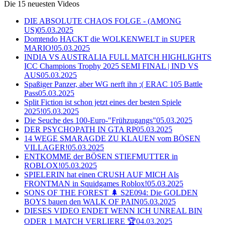
Die 15 neuesten Videos
DIE ABSOLUTE CHAOS FOLGE - (AMONG
US)
05.03.2025
Domtendo HACKT die WOLKENWELT in SUPER
MARIO!
05.03.2025
INDIA VS AUSTRALIA FULL MATCH HIGHLIGHTS
ICC Champions Trophy 2025 SEMI FINAL | IND VS
AUS
05.03.2025
Spaßiger Panzer, aber WG nerft ihn :( ERAC 105 Battle
Pass
05.03.2025
Split Fiction ist schon jetzt eines der besten Spiele
2025!
05.03.2025
Die Seuche des 100-Euro-"Frühzugangs"
05.03.2025
DER PSYCHOPATH IN GTA RP
05.03.2025
14 WEGE SMARAGDE ZU KLAUEN vom BÖSEN
VILLAGER!
05.03.2025
ENTKOMME der BÖSEN STIEFMUTTER in
ROBLOX!
05.03.2025
SPIELERIN hat einen CRUSH AUF MICH Als
FRONTMAN in Squidgames Roblox!
05.03.2025
SONS OF THE FOREST 🌲 S2E094: Die GOLDEN
BOYS bauen den WALK OF PAIN
05.03.2025
DIESES VIDEO ENDET WENN ICH UNREAL BIN
ODER 1 MATCH VERLIERE 🏆
04.03.2025