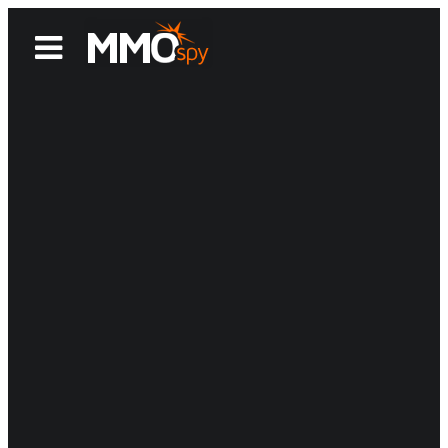
News
Reviews
Games
Videos
MMOwiki