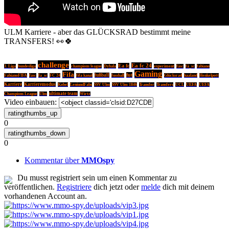
ULM Karriere - aber das GLÜCKSRAD bestimmt meine
TRANSFERS! 👀🍀
challenge
Ea fc 24
Ea fc
3. Liga
bundesliga
champions league
Dybala
experiment
fäsc
fä_sc
fabiano
Gaming
Fifa
fut
fußball
FabianoFIFA
fasc
fa_sc
FC 24
fifa kanal
fussball
Glücksrad
haaland
Henkelpott
Karriere
Karrieremodus
Kobel
LeniundFabs
SSV Ulm
SSV Ulm 1846
Transfer
Transfers
UCL
UEFA
UEFA
ultimate team
Champions League
Ulm
Wirtz
Video einbauen:
0
0
Kommentar über
MMOspy
Du musst registriert sein um einen Kommentar zu
veröffentlichen.
Registriere
dich jetzt oder
melde
dich mit deinem
vorhandenen Account an.