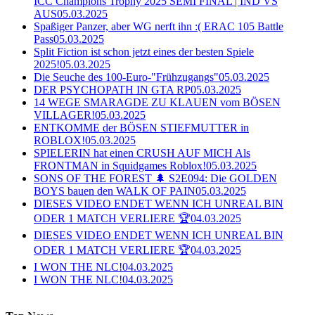
ICC Champions Trophy 2025 SEMI FINAL | IND VS
AUS
05.03.2025
Spaßiger Panzer, aber WG nerft ihn :( ERAC 105 Battle
Pass
05.03.2025
Split Fiction ist schon jetzt eines der besten Spiele
2025!
05.03.2025
Die Seuche des 100-Euro-"Frühzugangs"
05.03.2025
DER PSYCHOPATH IN GTA RP
05.03.2025
14 WEGE SMARAGDE ZU KLAUEN vom BÖSEN
VILLAGER!
05.03.2025
ENTKOMME der BÖSEN STIEFMUTTER in
ROBLOX!
05.03.2025
SPIELERIN hat einen CRUSH AUF MICH Als
FRONTMAN in Squidgames Roblox!
05.03.2025
SONS OF THE FOREST 🌲 S2E094: Die GOLDEN
BOYS bauen den WALK OF PAIN
05.03.2025
DIESES VIDEO ENDET WENN ICH UNREAL BIN
ODER 1 MATCH VERLIERE 🏆
04.03.2025
DIESES VIDEO ENDET WENN ICH UNREAL BIN
ODER 1 MATCH VERLIERE 🏆
04.03.2025
I WON THE NLC!
04.03.2025
I WON THE NLC!
04.03.2025