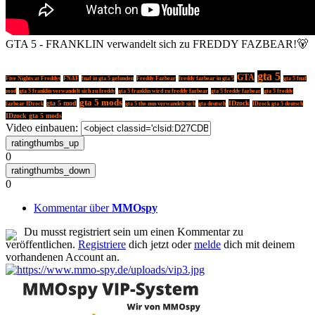
GTA 5 - FRANKLIN verwandelt sich zu FREDDY FAZBEAR!🐻
gta 5
GTA
Five Nights at Freddys
FNAF
fnaf in gta 5 gefunden
Freddy Fazbear
freddy fazbear in gta 5
gta 5 fnaf
mod
gta 5 franklin verwandelt sich zu freddy
gta 5 franklin wird zu freddy fazbear
gta 5 freddy fazbear
gta 5 freddy
gta 5 mods
gta 5 mod
IDzock
gta deutsch
fazbear IDzock
gta 5 the nun verwandelt sich
IDzock gta 5 deutsch
IDzock gta 5 mods
Video einbauen:
0
0
Kommentar über
MMOspy
Du musst registriert sein um einen Kommentar zu
veröffentlichen.
Registriere
dich jetzt oder
melde
dich mit deinem
vorhandenen Account an.