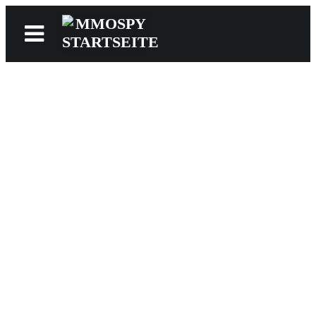
News
Reviews
Games
Videos
MMOwiki