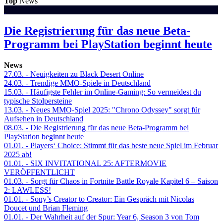
Top
News
Die Registrierung für das neue Beta-
Programm bei PlayStation beginnt heute
News
27.03.
- Neuigkeiten zu Black Desert Online
24.03.
- Trendige MMO-Spiele in Deutschland
15.03.
- Häufigste Fehler im Online-Gaming: So vermeidest du
typische Stolpersteine
13.03.
- Neues MMO-Spiel 2025: "Chrono Odyssey" sorgt für
Aufsehen in Deutschland
08.03.
- Die Registrierung für das neue Beta-Programm bei
PlayStation beginnt heute
01.01.
- Players‘ Choice: Stimmt für das beste neue Spiel im Februar
2025 ab!
01.01.
- SIX INVITATIONAL 25: AFTERMOVIE
VERÖFFENTLICHT
01.03.
- Sorgt für Chaos in Fortnite Battle Royale Kapitel 6 – Saison
2: LAWLESS!
01.01.
- Sony’s Creator to Creator: Ein Gespräch mit Nicolas
Doucet und Brian Fleming
01.01.
- Der Wahrheit auf der Spur: Year 6, Season 3 von Tom