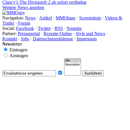
Clancy’s The Division® 2 ab sofort verfügbar
Weitere News ansehen
Navigation:
News
·
Artikel
·
MMObase
·
Screenshots
·
Videos &
Trailer
·
Forum
Social:
Facebook
·
Twitter
·
RSS
·
Youtube
Partner:
Presseportal
·
Rezepte Online
·
Style und News
·
Kontakt
·
Jobs
·
Datenschutzerklärung
·
Impressum
News
letter
Eintragen
Austragen