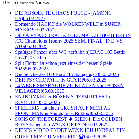
Die 15 neuesten Videos
DIE ABSOLUTE CHAOS FOLGE - (AMONG
US)
05.03.2025
Domtendo HACKT die WOLKENWELT in SUPER
MARIO!
05.03.2025
INDIA VS AUSTRALIA FULL MATCH HIGHLIGHTS
ICC Champions Trophy 2025 SEMI FINAL | IND VS
AUS
05.03.2025
Spaßiger Panzer, aber WG nerft ihn :( ERAC 105 Battle
Pass
05.03.2025
Split Fiction ist schon jetzt eines der besten Spiele
2025!
05.03.2025
Die Seuche des 100-Euro-"Frühzugangs"
05.03.2025
DER PSYCHOPATH IN GTA RP
05.03.2025
14 WEGE SMARAGDE ZU KLAUEN vom BÖSEN
VILLAGER!
05.03.2025
ENTKOMME der BÖSEN STIEFMUTTER in
ROBLOX!
05.03.2025
SPIELERIN hat einen CRUSH AUF MICH Als
FRONTMAN in Squidgames Roblox!
05.03.2025
SONS OF THE FOREST 🌲 S2E094: Die GOLDEN
BOYS bauen den WALK OF PAIN
05.03.2025
DIESES VIDEO ENDET WENN ICH UNREAL BIN
ODER 1 MATCH VERLIERE 🏆
04.03.2025