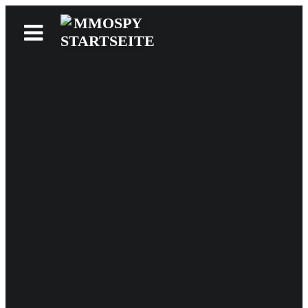
News
Reviews
Games
Videos
MMOwiki