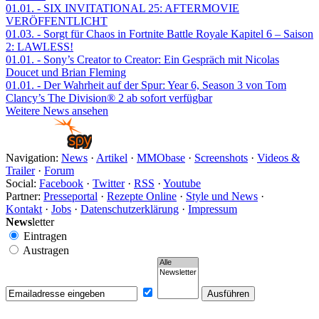
01.01.
- SIX INVITATIONAL 25: AFTERMOVIE
VERÖFFENTLICHT
01.03.
- Sorgt für Chaos in Fortnite Battle Royale Kapitel 6 – Saison
2: LAWLESS!
01.01.
- Sony’s Creator to Creator: Ein Gespräch mit Nicolas
Doucet und Brian Fleming
01.01.
- Der Wahrheit auf der Spur: Year 6, Season 3 von Tom
Clancy’s The Division® 2 ab sofort verfügbar
Weitere News ansehen
Navigation:
News
·
Artikel
·
MMObase
·
Screenshots
·
Videos &
Trailer
·
Forum
Social:
Facebook
·
Twitter
·
RSS
·
Youtube
Partner:
Presseportal
·
Rezepte Online
·
Style und News
·
Kontakt
·
Jobs
·
Datenschutzerklärung
·
Impressum
News
letter
Eintragen
Austragen