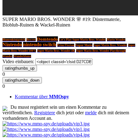
SUPER MARIO BROS. WONDER 🌸 #19: Düstermaterie,
Bloblub-Ruinen & Wackel-Ruinen
Domtendo
Blumenkönigreich
Bowser
Let's Play Super Mario Bros. Wonder
Mario Wonder
Nintendo
nintendo switch
Super Mario
Prinz Florian
Super Mario Bros. Wonder
Super
Mario Bros. Wonder 100%
Super Mario Bros. Wonder 4K
Super Mario Bros. Wonder Playthrough
Wunder
Wunderblume
Video einbauen:
0
0
Kommentar über
MMOspy
Du musst registriert sein um einen Kommentar zu
veröffentlichen.
Registriere
dich jetzt oder
melde
dich mit deinem
vorhandenen Account an.