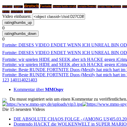
deutsch
Fortnite
fortnite battle royale
Fortnite Deutsch
battle pass
chapter 2
fortnite funny Moments
fortn
deutsch
stan lol what
stanplay
Video einbauen:
0
0
Fortnite: DIESES VIDEO ENDET WENN ICH UNREAL BIN O
Fortnite: DIESES VIDEO ENDET WENN ICH UNREAL BIN O
Fortnite: wir spielen HIDE and SEEK aber ich HACKE gegen iCrim
Fortnite: wir spielen HIDE and SEEK aber ich HACKE gegen iCrim
Fortnite: Beste RUNDE FORTNITE Duos (Mexify hat mich hart im
Fortnite: Beste RUNDE FORTNITE Duos (Mexify hat mich hart im
1
2
3
1401
1402
1403
Kommentar über
MMOspy
Du musst registriert sein um einen Kommentar zu veröffentlichen
Die 15 neuesten Videos
DIE ABSOLUTE CHAOS FOLGE - (AMONG US)
05.03.2
Domtendo HACKT die WOLKENWELT in SUPER MARIO