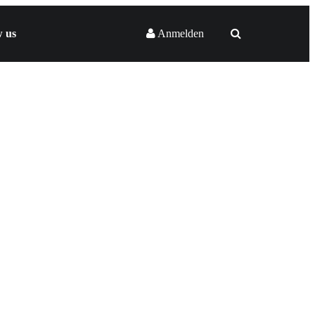
w us
Anmelden