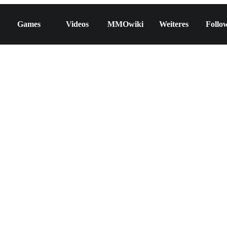
Games
Videos
MMOwiki
Weiteres
Follo