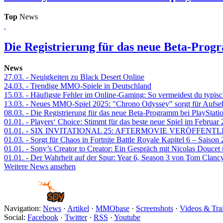
Top
News
Die Registrierung für das neue Beta-Prog
News
27.03.
- Neuigkeiten zu Black Desert Online
24.03.
- Trendige MMO-Spiele in Deutschland
15.03.
- Häufigste Fehler im Online-Gaming: So vermeidest du typisc
13.03.
- Neues MMO-Spiel 2025: "Chrono Odyssey" sorgt für Aufse
08.03.
- Die Registrierung für das neue Beta-Programm bei PlayStati
01.01.
- Players‘ Choice: Stimmt für das beste neue Spiel im Februar
01.01.
- SIX INVITATIONAL 25: AFTERMOVIE VERÖFFENTL
01.03.
- Sorgt für Chaos in Fortnite Battle Royale Kapitel 6 – Sais
01.01.
- Sony’s Creator to Creator: Ein Gespräch mit Nicolas Doucet
01.01.
- Der Wahrheit auf der Spur: Year 6, Season 3 von Tom Clancy
Weitere News ansehen
Navigation:
News
·
Artikel
·
MMObase
·
Screenshots
·
Videos & Trai
Social:
Facebook
·
Twitter
·
RSS
·
Youtube