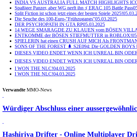
INDIA VS AUSTRALIA FULL MATCH HIGHLIGHTS ICC Ch
Spaßiger Panzer, aber WG nerft ihn :( ERAC 105 Battle Pass
0
Split Fiction ist schon jetzt eines der besten Spiele 2025!
05.03.
Die Seuche des 100-Euro-"Frühzugangs"
05.03.2025
DER PSYCHOPATH IN GTA RP
05.03.2025
14 WEGE SMARAGDE ZU KLAUEN vom BÖSEN VILL
ENTKOMME der BÖSEN STIEFMUTTER in ROBLOX!
05
SPIELERIN hat einen CRUSH AUF MICH Als FRONTMAN i
SONS OF THE FOREST 🌲 S2E094: Die GOLDEN BOYS 
DIESES VIDEO ENDET WENN ICH UNREAL BIN ODER
DIESES VIDEO ENDET WENN ICH UNREAL BIN ODER
I WON THE NLC!
04.03.2025
I WON THE NLC!
04.03.2025
Verwandte
MMO-News
Würdiger Abschluss einer aussergewöhnlic
Hashiriya Drifter - Online Multiplayer D