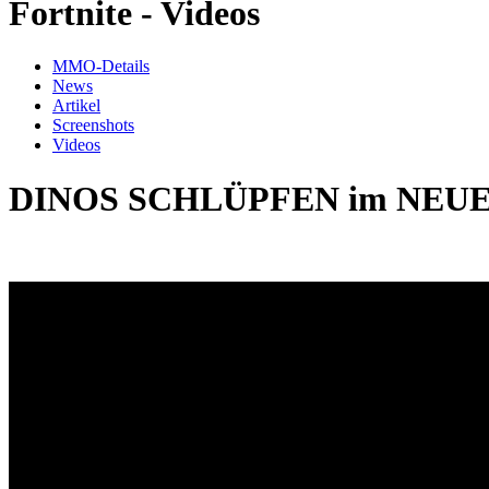
Fortnite - Videos
MMO-Details
News
Artikel
Screenshots
Videos
DINOS SCHLÜPFEN im NEUEN U