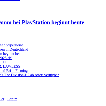
ramm bei PlayStation beginnt heute
he Stolpersteine
hen in Deutschland
on beginnt heute
 2025 ab!
ICHT
on 2: LAWLESS!
 und Brian Fleming
’s The Division® 2 ab sofort verfügbar
ler
·
Forum