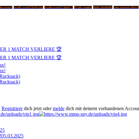
funny moments
ite season 6
fortnite season 6 battle pass
fortnite season 6 chapter 2
fortnite stanplay
funny moments deutsch
DER 1 MATCH VERLIERE 🏆
DER 1 MATCH VERLIERE 🏆
ax!
ax!
 Rucksack)
 Rucksack)
.
Registriere
dich jetzt oder
melde
dich mit deinem vorhandenen Accoun
025
!
05.03.2025