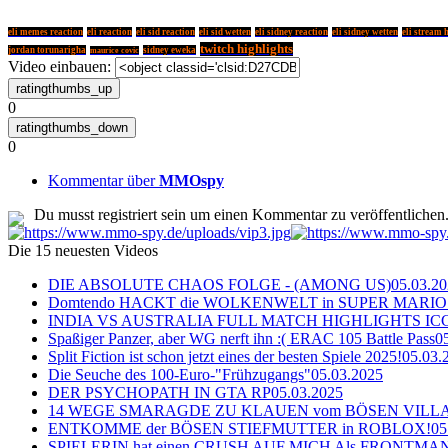
eli memes reaction
eli reaction
eli sid reaction
eli sid wetten
eli sidney reaction
eli sidney wetten
eli stream 
twitch highlights
jordan torunarigha
sidney eweka
maurice covic
Video einbauen:
0
0
Kommentar über
MMOspy
Du musst registriert sein um einen Kommentar zu veröffentlichen
Die 15 neuesten Videos
DIE ABSOLUTE CHAOS FOLGE - (AMONG US)
05.03.2
Domtendo HACKT die WOLKENWELT in SUPER MARIO
INDIA VS AUSTRALIA FULL MATCH HIGHLIGHTS ICC Ch
Spaßiger Panzer, aber WG nerft ihn :( ERAC 105 Battle Pass
0
Split Fiction ist schon jetzt eines der besten Spiele 2025!
05.03.
Die Seuche des 100-Euro-"Frühzugangs"
05.03.2025
DER PSYCHOPATH IN GTA RP
05.03.2025
14 WEGE SMARAGDE ZU KLAUEN vom BÖSEN VILL
ENTKOMME der BÖSEN STIEFMUTTER in ROBLOX!
05
SPIELERIN hat einen CRUSH AUF MICH Als FRONTMAN i