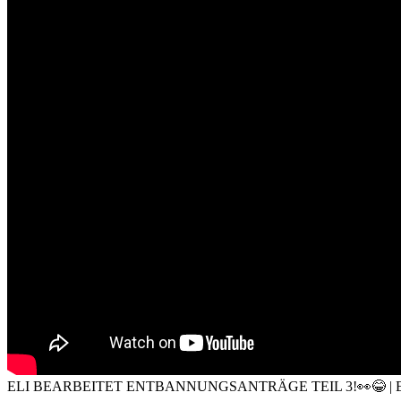
ELI BEARBEITET ENTBANNUNGSANTRÄGE TEIL 3!👀😂 | 