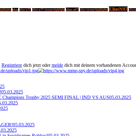
EliasN97
elias n97
elias
highlights
elias n 97
elias n 97 stream highlight
elias stream highlights
elias
.
Registriere
dich jetzt oder
melde
dich mit deinem vorhandenen Accoun
025
!
05.03.2025
ampions Trophy 2025 SEMI FINAL | IND VS AUS
05.03.2025
5.03.2025
2025
AGER!
05.03.2025
.03.2025
n Squidgames Roblox!
05.03.2025