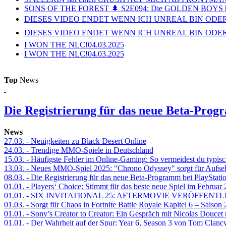
SONS OF THE FOREST 🌲 S2E094: Die GOLDEN BOYS 
DIESES VIDEO ENDET WENN ICH UNREAL BIN ODER
DIESES VIDEO ENDET WENN ICH UNREAL BIN ODER
I WON THE NLC!
04.03.2025
I WON THE NLC!
04.03.2025
Top
News
Die Registrierung für das neue Beta-Prog
News
27.03.
- Neuigkeiten zu Black Desert Online
24.03.
- Trendige MMO-Spiele in Deutschland
15.03.
- Häufigste Fehler im Online-Gaming: So vermeidest du typisc
13.03.
- Neues MMO-Spiel 2025: "Chrono Odyssey" sorgt für Aufse
08.03.
- Die Registrierung für das neue Beta-Programm bei PlayStati
01.01.
- Players‘ Choice: Stimmt für das beste neue Spiel im Februar
01.01.
- SIX INVITATIONAL 25: AFTERMOVIE VERÖFFENTL
01.03.
- Sorgt für Chaos in Fortnite Battle Royale Kapitel 6 – Sais
01.01.
- Sony’s Creator to Creator: Ein Gespräch mit Nicolas Doucet
01.01.
- Der Wahrheit auf der Spur: Year 6, Season 3 von Tom Clancy