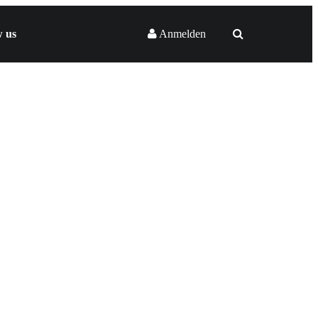
w us
Anmelden