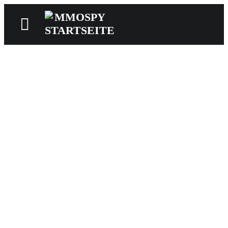
News
Reviews
Games
Videos
MMOwiki