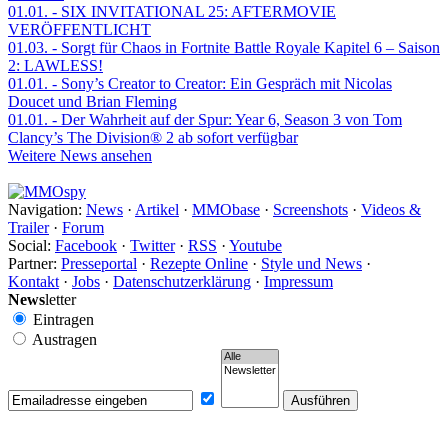
01.01.
- SIX INVITATIONAL 25: AFTERMOVIE
VERÖFFENTLICHT
01.03.
- Sorgt für Chaos in Fortnite Battle Royale Kapitel 6 – Saison
2: LAWLESS!
01.01.
- Sony’s Creator to Creator: Ein Gespräch mit Nicolas
Doucet und Brian Fleming
01.01.
- Der Wahrheit auf der Spur: Year 6, Season 3 von Tom
Clancy’s The Division® 2 ab sofort verfügbar
Weitere News ansehen
Navigation:
News
·
Artikel
·
MMObase
·
Screenshots
·
Videos &
Trailer
·
Forum
Social:
Facebook
·
Twitter
·
RSS
·
Youtube
Partner:
Presseportal
·
Rezepte Online
·
Style und News
·
Kontakt
·
Jobs
·
Datenschutzerklärung
·
Impressum
News
letter
Eintragen
Austragen