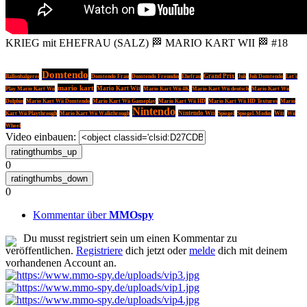
KRIEG mit EHEFRAU (SALZ) 🏁 MARIO KART WII 🏁 #18
Domtendo
Grand Prix
Ballonbalgerei
Domtendo Frau
Domtendo Freundin
Ehefrau
Juli
Juli Domtendo
Let's
mario kart
Mario Kart Wii
Play Mario Kart Wii
Mario Kart Wii 4K
Mario Kart Wii deutsch
Mario Kart Wii
Dolphin
Mario Kart Wii Domtendo
Mario Kart Wii Gameplay
Mario Kart Wii HD
Mario Kart Wii HD Textures
Mario
Nintendo
Nintendo Wii
Wii
Kart Wii Playthrough
Mario Kart Wii Walkthrough
Spiegel
Spiegel-Modus
Wii
Wheel
Video einbauen:
0
0
Kommentar über
MMOspy
Du musst registriert sein um einen Kommentar zu
veröffentlichen.
Registriere
dich jetzt oder
melde
dich mit deinem
vorhandenen Account an.