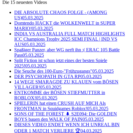
Die 15 neuesten Videos
DIE ABSOLUTE CHAOS FOLGE - (AMONG
US)
05.03.2025
Domtendo HACKT die WOLKENWELT in SUPER
MARIO!
05.03.2025
INDIA VS AUSTRALIA FULL MATCH HIGHLIGHTS
ICC Champions Trophy 2025 SEMI FINAL | IND VS
AUS
05.03.2025
Spaßiger Panzer, aber WG nerft ihn :( ERAC 105 Battle
Pass
05.03.2025
Split Fiction ist schon jetzt eines der besten Spiele
2025!
05.03.2025
Die Seuche des 100-Euro-"Frühzugangs"
05.03.2025
DER PSYCHOPATH IN GTA RP
05.03.2025
14 WEGE SMARAGDE ZU KLAUEN vom BÖSEN
VILLAGER!
05.03.2025
ENTKOMME der BÖSEN STIEFMUTTER in
ROBLOX!
05.03.2025
SPIELERIN hat einen CRUSH AUF MICH Als
FRONTMAN in Squidgames Roblox!
05.03.2025
SONS OF THE FOREST 🌲 S2E094: Die GOLDEN
BOYS bauen den WALK OF PAIN
05.03.2025
DIESES VIDEO ENDET WENN ICH UNREAL BIN
ODER 1 MATCH VERLIERE 🏆
04.03.2025