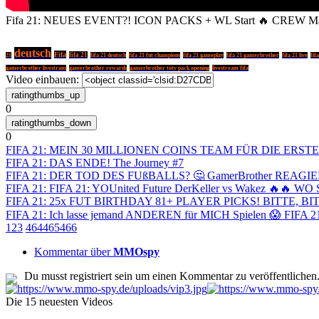
Fifa 21: NEUES EVENT?! ICON PACKS + WL Start 🔥 CREW Mar
deutsch
Fifa
fifa 21
21
fifa 21 deutsch
fifa 21 fut champions
fifa 21 gameplay
fifa 21 gamerbrother
fifa 21 live
fif
gamerbrother livestram
gamerbrother rewards
gamerbrother toty pack opening
livestream fifa
Video einbauen:
0
0
FIFA 21: MEIN 30 MILLIONEN COINS TEAM FÜR DIE ERS
FIFA 21: DAS ENDE! The Journey #7
FIFA 21: DER TOD DES FUßBALLS? 🤔 GamerBrother REAG
FIFA 21: FIFA 21: YOUnited Future DerKeller vs Wakez 🔥🔥
FIFA 21: 25x FUT BIRTHDAY 81+ PLAYER PICKS! BITTE, BIT
FIFA 21: Ich lasse jemand ANDEREN für MICH Spielen 😱 FIFA 
1
2
3
464
465
466
Kommentar über
MMOspy
Du musst registriert sein um einen Kommentar zu veröffentlichen
Die 15 neuesten Videos