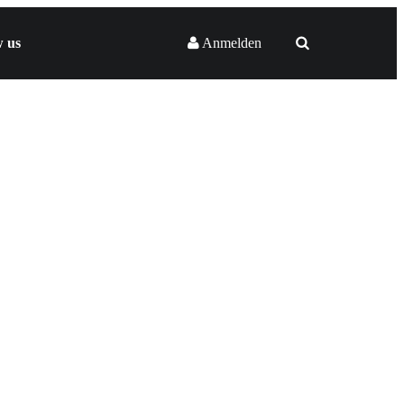
w us
Anmelden