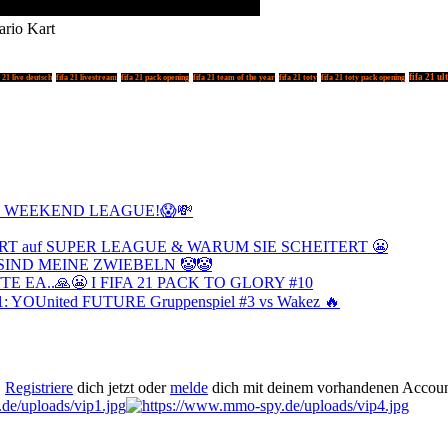
io Kart
fifa 21 u
a 21 live deutsch
fifa 21 livestream
fifa 21 pack opening
fifa 21 team of the year
fifa 21 toty
fifa 21 toty pack opening
TE WEEKEND LEAGUE!😱💸
IERT auf SUPER LEAGUE & WARUM SIE SCHEITERT 😬
 WO SIND MEINE ZWIEBELN 🤡🤡
TE EA..🙏😬 I FIFA 21 PACK TO GLORY #10
21: YOUnited FUTURE Gruppenspiel #3 vs Wakez 🔥
.
Registriere
dich jetzt oder
melde
dich mit deinem vorhandenen Accoun