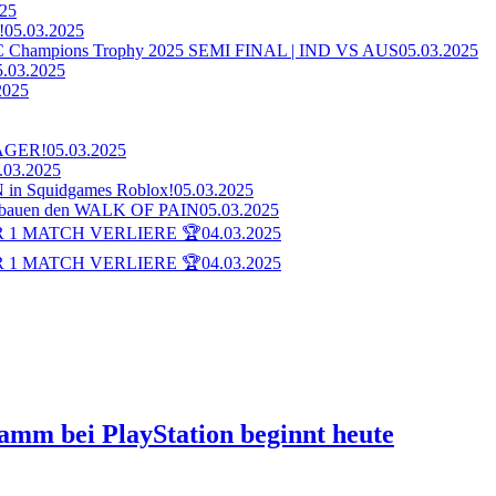
025
!
05.03.2025
ampions Trophy 2025 SEMI FINAL | IND VS AUS
05.03.2025
5.03.2025
2025
AGER!
05.03.2025
.03.2025
n Squidgames Roblox!
05.03.2025
bauen den WALK OF PAIN
05.03.2025
 1 MATCH VERLIERE 🏆
04.03.2025
 1 MATCH VERLIERE 🏆
04.03.2025
ramm bei PlayStation beginnt heute