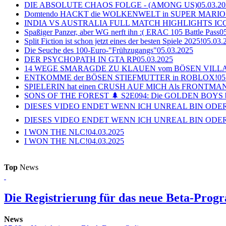
DIE ABSOLUTE CHAOS FOLGE - (AMONG US)
05.03.2
Domtendo HACKT die WOLKENWELT in SUPER MARIO
INDIA VS AUSTRALIA FULL MATCH HIGHLIGHTS ICC Ch
Spaßiger Panzer, aber WG nerft ihn :( ERAC 105 Battle Pass
0
Split Fiction ist schon jetzt eines der besten Spiele 2025!
05.03.
Die Seuche des 100-Euro-"Frühzugangs"
05.03.2025
DER PSYCHOPATH IN GTA RP
05.03.2025
14 WEGE SMARAGDE ZU KLAUEN vom BÖSEN VILL
ENTKOMME der BÖSEN STIEFMUTTER in ROBLOX!
05
SPIELERIN hat einen CRUSH AUF MICH Als FRONTMAN i
SONS OF THE FOREST 🌲 S2E094: Die GOLDEN BOYS 
DIESES VIDEO ENDET WENN ICH UNREAL BIN ODER
DIESES VIDEO ENDET WENN ICH UNREAL BIN ODER
I WON THE NLC!
04.03.2025
I WON THE NLC!
04.03.2025
Top
News
Die Registrierung für das neue Beta-Prog
News