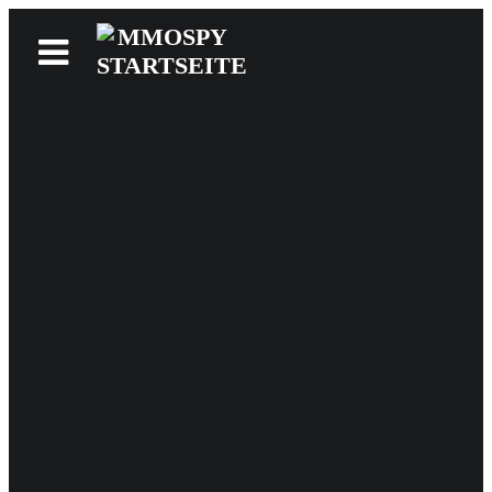
News
Reviews
Games
Videos
MMOwiki