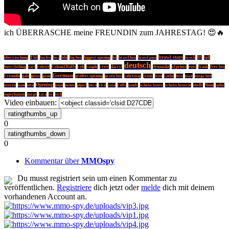
ich ÜBERRASCHE meine FREUNDIN zum JAHRESTAG! 😍🔥
brawl stars
überraschung
8 bit
barley
bea
bibi
big box
biggest opening
bo
brawl box
brawl pass
brock
BS
bull
deutsch
bxerclothing
carl
colette
Colonel Ruffs
colt
couple
crow
darryl
dynamike
el primo
emz
frank
free box
German
max
Freundin
gale
gems
gene
größtes opening
gratis box
jahrestag
jessie
leon
Liebe
love
mega box
Opening
mortis
nani
nita
pam
penny
piper
poco
rico
rosa
ruffs
sandy
scheiss boxer
scheiss boxerin
shelly
Skins
spike
superbamm
surge
tara
tic
tick
Video einbauen:
0
0
Kommentar über
MMOspy
Du musst registriert sein um einen Kommentar zu
veröffentlichen.
Registriere
dich jetzt oder
melde
dich mit deinem
vorhandenen Account an.