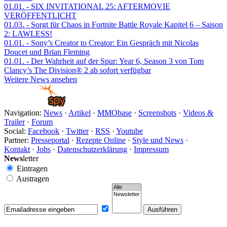
01.01.
- SIX INVITATIONAL 25: AFTERMOVIE
VERÖFFENTLICHT
01.03.
- Sorgt für Chaos in Fortnite Battle Royale Kapitel 6 – Saison
2: LAWLESS!
01.01.
- Sony’s Creator to Creator: Ein Gespräch mit Nicolas
Doucet und Brian Fleming
01.01.
- Der Wahrheit auf der Spur: Year 6, Season 3 von Tom
Clancy’s The Division® 2 ab sofort verfügbar
Weitere News ansehen
Navigation:
News
·
Artikel
·
MMObase
·
Screenshots
·
Videos &
Trailer
·
Forum
Social:
Facebook
·
Twitter
·
RSS
·
Youtube
Partner:
Presseportal
·
Rezepte Online
·
Style und News
·
Kontakt
·
Jobs
·
Datenschutzerklärung
·
Impressum
News
letter
Eintragen
Austragen