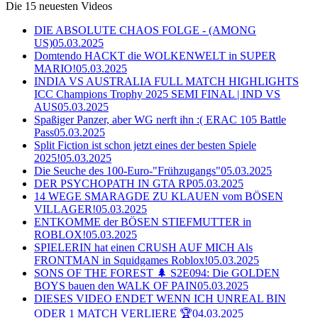
Die 15 neuesten Videos
DIE ABSOLUTE CHAOS FOLGE - (AMONG
US)
05.03.2025
Domtendo HACKT die WOLKENWELT in SUPER
MARIO!
05.03.2025
INDIA VS AUSTRALIA FULL MATCH HIGHLIGHTS
ICC Champions Trophy 2025 SEMI FINAL | IND VS
AUS
05.03.2025
Spaßiger Panzer, aber WG nerft ihn :( ERAC 105 Battle
Pass
05.03.2025
Split Fiction ist schon jetzt eines der besten Spiele
2025!
05.03.2025
Die Seuche des 100-Euro-"Frühzugangs"
05.03.2025
DER PSYCHOPATH IN GTA RP
05.03.2025
14 WEGE SMARAGDE ZU KLAUEN vom BÖSEN
VILLAGER!
05.03.2025
ENTKOMME der BÖSEN STIEFMUTTER in
ROBLOX!
05.03.2025
SPIELERIN hat einen CRUSH AUF MICH Als
FRONTMAN in Squidgames Roblox!
05.03.2025
SONS OF THE FOREST 🌲 S2E094: Die GOLDEN
BOYS bauen den WALK OF PAIN
05.03.2025
DIESES VIDEO ENDET WENN ICH UNREAL BIN
ODER 1 MATCH VERLIERE 🏆
04.03.2025