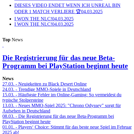
DIESES VIDEO ENDET WENN ICH UNREAL BIN
ODER 1 MATCH VERLIERE 🏆
04.03.2025
I WON THE NLC!
04.03.2025
I WON THE NLC!
04.03.2025
Top
News
Die Registrierung für das neue Beta-
Programm bei PlayStation beginnt heute
News
27.03.
- Neuigkeiten zu Black Desert Online
24.03.
- Trendige MMO-Spiele in Deutschland
15.03.
- Häufigste Fehler im Online-Gaming: So vermeidest du
typische Stolpersteine
13.03.
- Neues MMO-Spiel 2025: "Chrono Odyssey" sorgt für
Aufsehen in Deutschland
08.03.
- Die Registrierung für das neue Beta-Programm bei
PlayStation beginnt heute
01.01.
- Players‘ Choice: Stimmt für das beste neue Spiel im Februar
2025 ab!