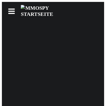
News
Reviews
Games
Videos
MMOwiki