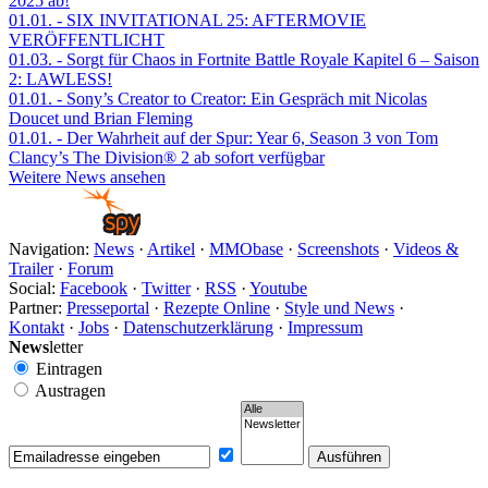
2025 ab!
01.01.
- SIX INVITATIONAL 25: AFTERMOVIE
VERÖFFENTLICHT
01.03.
- Sorgt für Chaos in Fortnite Battle Royale Kapitel 6 – Saison
2: LAWLESS!
01.01.
- Sony’s Creator to Creator: Ein Gespräch mit Nicolas
Doucet und Brian Fleming
01.01.
- Der Wahrheit auf der Spur: Year 6, Season 3 von Tom
Clancy’s The Division® 2 ab sofort verfügbar
Weitere News ansehen
Navigation:
News
·
Artikel
·
MMObase
·
Screenshots
·
Videos &
Trailer
·
Forum
Social:
Facebook
·
Twitter
·
RSS
·
Youtube
Partner:
Presseportal
·
Rezepte Online
·
Style und News
·
Kontakt
·
Jobs
·
Datenschutzerklärung
·
Impressum
News
letter
Eintragen
Austragen