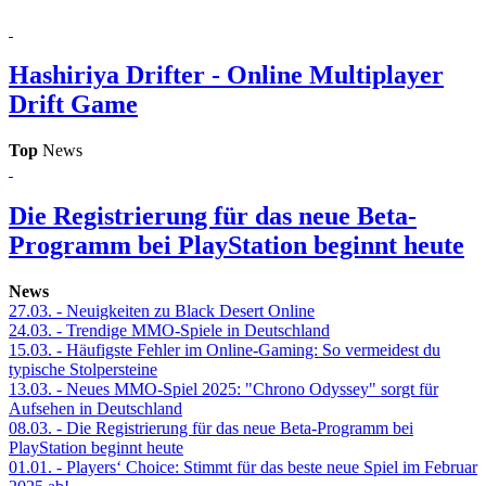
Hashiriya Drifter - Online Multiplayer
Drift Game
Top
News
Die Registrierung für das neue Beta-
Programm bei PlayStation beginnt heute
News
27.03.
- Neuigkeiten zu Black Desert Online
24.03.
- Trendige MMO-Spiele in Deutschland
15.03.
- Häufigste Fehler im Online-Gaming: So vermeidest du
typische Stolpersteine
13.03.
- Neues MMO-Spiel 2025: "Chrono Odyssey" sorgt für
Aufsehen in Deutschland
08.03.
- Die Registrierung für das neue Beta-Programm bei
PlayStation beginnt heute
01.01.
- Players‘ Choice: Stimmt für das beste neue Spiel im Februar