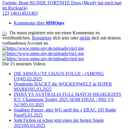
Fortnite: Beste RUNDE FORTNITE Duos (Mexify hat mich hart
im Rucksack)
1
2
3
1401
1402
1403
Kommentar über
MMOspy
Du musst registriert sein um einen Kommentar zu
veröffentlichen.
Registriere
dich jetzt oder
melde
dich mit deinem
vorhandenen Account an.
Die 15 neuesten Videos
DIE ABSOLUTE CHAOS FOLGE - (AMONG
US)
05.03.2025
Domtendo HACKT die WOLKENWELT in SUPER
MARIO!
05.03.2025
INDIA VS AUSTRALIA FULL MATCH HIGHLIGHTS
ICC Champions Trophy 2025 SEMI FINAL | IND VS
AUS
05.03.2025
Spaßiger Panzer, aber WG nerft ihn :( ERAC 105 Battle
Pass
05.03.2025
Split Fiction ist schon jetzt eines der besten Spiele
2025!
05.03.2025