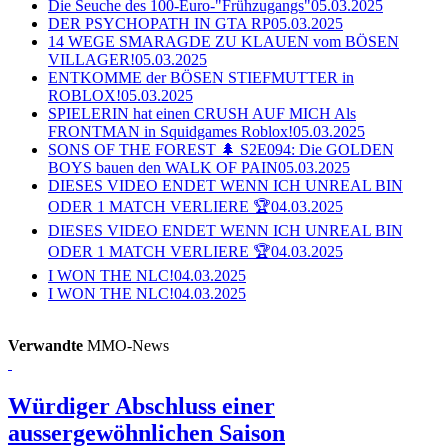
Die Seuche des 100-Euro-"Frühzugangs"
05.03.2025
DER PSYCHOPATH IN GTA RP
05.03.2025
14 WEGE SMARAGDE ZU KLAUEN vom BÖSEN
VILLAGER!
05.03.2025
ENTKOMME der BÖSEN STIEFMUTTER in
ROBLOX!
05.03.2025
SPIELERIN hat einen CRUSH AUF MICH Als
FRONTMAN in Squidgames Roblox!
05.03.2025
SONS OF THE FOREST 🌲 S2E094: Die GOLDEN
BOYS bauen den WALK OF PAIN
05.03.2025
DIESES VIDEO ENDET WENN ICH UNREAL BIN
ODER 1 MATCH VERLIERE 🏆
04.03.2025
DIESES VIDEO ENDET WENN ICH UNREAL BIN
ODER 1 MATCH VERLIERE 🏆
04.03.2025
I WON THE NLC!
04.03.2025
I WON THE NLC!
04.03.2025
Verwandte
MMO-News
Würdiger Abschluss einer
aussergewöhnlichen Saison