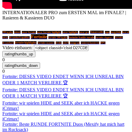
INTERNATIONALER PRO zum ERSTEN MAL im FINALE? |
Rasieren & Kassieren DUO
amar
Amarcodtv
200 iq play
amar fortnite
amar fortnite highlights
amar highlights
amar pro
aqua
benjyfishy
best of
Fortnite
fortnite battle royale
fortnite chapter 2
amar
dreamhack qualifier
fortnite 200 iq play
fortnite
fortnite highlights
dreamhack
fortnite season 2
letshe
mitr0
mongraal
rasieren kassieren
RPG
Video einbauen:
0
0
Fortnite: DIESES VIDEO ENDET WENN ICH UNREAL BIN
ODER 1 MATCH VERLIERE 🏆
Fortnite: DIESES VIDEO ENDET WENN ICH UNREAL BIN
ODER 1 MATCH VERLIERE 🏆
Fortnite: wir spielen HIDE and SEEK aber ich HACKE gegen
iCrimax!
Fortnite: wir spielen HIDE and SEEK aber ich HACKE gegen
iCrimax!
Fortnite: Beste RUNDE FORTNITE Duos (Mexify hat mich hart
im Rucksack)