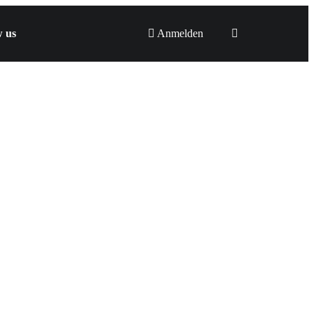
w us
Anmelden