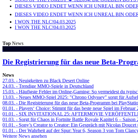
DIESES VIDEO ENDET WENN ICH UNREAL BIN ODER
DIESES VIDEO ENDET WENN ICH UNREAL BIN ODER
I WON THE NLC!
04.03.2025
I WON THE NLC!
04.03.2025
Top
News
Die Registrierung für das neue Beta-Prog
News
27.03.
- Neuigkeiten zu Black Desert Online
24.03.
- Trendige MMO-Spiele in Deutschland
15.03.
- Häufigste Fehler im Online-Gaming: So vermeidest du typisc
13.03.
- Neues MMO-Spiel 2025: "Chrono Odyssey" sorgt für Aufse
08.03.
- Die Registrierung für das neue Beta-Programm bei PlayStati
01.01.
- Players‘ Choice: Stimmt für das beste neue Spiel im Februar
01.01.
- SIX INVITATIONAL 25: AFTERMOVIE VERÖFFENTL
01.03.
- Sorgt für Chaos in Fortnite Battle Royale Kapitel 6 – Sais
01.01.
- Sony’s Creator to Creator: Ein Gespräch mit Nicolas Doucet
01.01.
- Der Wahrheit auf der Spur: Year 6, Season 3 von Tom Clancy
Weitere News ansehen