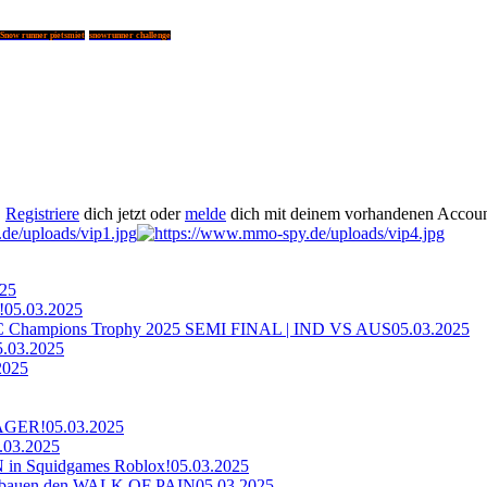
Snow runner pietsmiet
snowrunner challenge
.
Registriere
dich jetzt oder
melde
dich mit deinem vorhandenen Accoun
025
!
05.03.2025
ampions Trophy 2025 SEMI FINAL | IND VS AUS
05.03.2025
5.03.2025
2025
AGER!
05.03.2025
.03.2025
n Squidgames Roblox!
05.03.2025
bauen den WALK OF PAIN
05.03.2025