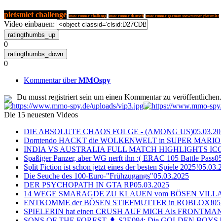
pietsmiet challenge
snow runner challenge
snow runner deutsch
snow runner german snowrunner pietsmiet
Video einbauen:
0
0
Kommentar über
MMOspy
Du musst registriert sein um einen Kommentar zu veröffentlichen
Die 15 neuesten Videos
DIE ABSOLUTE CHAOS FOLGE - (AMONG US)
05.03.2
Domtendo HACKT die WOLKENWELT in SUPER MARIO
INDIA VS AUSTRALIA FULL MATCH HIGHLIGHTS ICC Ch
Spaßiger Panzer, aber WG nerft ihn :( ERAC 105 Battle Pass
0
Split Fiction ist schon jetzt eines der besten Spiele 2025!
05.03.
Die Seuche des 100-Euro-"Frühzugangs"
05.03.2025
DER PSYCHOPATH IN GTA RP
05.03.2025
14 WEGE SMARAGDE ZU KLAUEN vom BÖSEN VILL
ENTKOMME der BÖSEN STIEFMUTTER in ROBLOX!
05
SPIELERIN hat einen CRUSH AUF MICH Als FRONTMAN i
SONS OF THE FOREST 🌲 S2E094: Die GOLDEN BOYS 