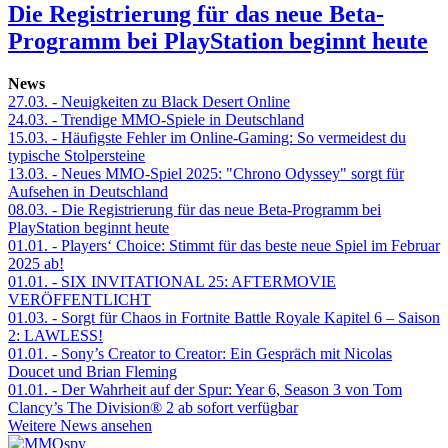
Die Registrierung für das neue Beta-
Programm bei PlayStation beginnt heute
News
27.03.
- Neuigkeiten zu Black Desert Online
24.03.
- Trendige MMO-Spiele in Deutschland
15.03.
- Häufigste Fehler im Online-Gaming: So vermeidest du
typische Stolpersteine
13.03.
- Neues MMO-Spiel 2025: "Chrono Odyssey" sorgt für
Aufsehen in Deutschland
08.03.
- Die Registrierung für das neue Beta-Programm bei
PlayStation beginnt heute
01.01.
- Players‘ Choice: Stimmt für das beste neue Spiel im Februar
2025 ab!
01.01.
- SIX INVITATIONAL 25: AFTERMOVIE
VERÖFFENTLICHT
01.03.
- Sorgt für Chaos in Fortnite Battle Royale Kapitel 6 – Saison
2: LAWLESS!
01.01.
- Sony’s Creator to Creator: Ein Gespräch mit Nicolas
Doucet und Brian Fleming
01.01.
- Der Wahrheit auf der Spur: Year 6, Season 3 von Tom
Clancy’s The Division® 2 ab sofort verfügbar
Weitere News ansehen