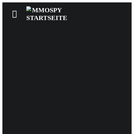
News
Reviews
Games
Videos
MMOwiki