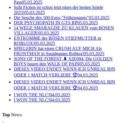
Pass
05.03.2025
Split Fiction ist schon jetzt eines der besten Spiele
2025!
05.03.2025
Die Seuche des 100-Euro-"Frühzugangs"
05.03.2025
DER PSYCHOPATH IN GTA RP
05.03.2025
14 WEGE SMARAGDE ZU KLAUEN vom BÖSEN
VILLAGER!
05.03.2025
ENTKOMME der BÖSEN STIEFMUTTER in
ROBLOX!
05.03.2025
SPIELERIN hat einen CRUSH AUF MICH Als
FRONTMAN in Squidgames Roblox!
05.03.2025
SONS OF THE FOREST 🌲 S2E094: Die GOLDEN
BOYS bauen den WALK OF PAIN
05.03.2025
DIESES VIDEO ENDET WENN ICH UNREAL BIN
ODER 1 MATCH VERLIERE 🏆
04.03.2025
DIESES VIDEO ENDET WENN ICH UNREAL BIN
ODER 1 MATCH VERLIERE 🏆
04.03.2025
I WON THE NLC!
04.03.2025
I WON THE NLC!
04.03.2025
Top
News