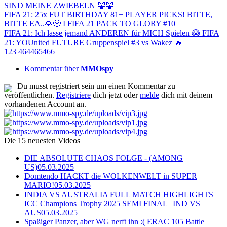
SIND MEINE ZWIEBELN 🤡🤡
FIFA 21: 25x FUT BIRTHDAY 81+ PLAYER PICKS! BITTE,
BITTE EA..🙏😬 I FIFA 21 PACK TO GLORY #10
FIFA 21: Ich lasse jemand ANDEREN für MICH Spielen 😱 FIFA
21: YOUnited FUTURE Gruppenspiel #3 vs Wakez 🔥
1
2
3
464
465
466
Kommentar über
MMOspy
Du musst registriert sein um einen Kommentar zu
veröffentlichen.
Registriere
dich jetzt oder
melde
dich mit deinem
vorhandenen Account an.
Die 15 neuesten Videos
DIE ABSOLUTE CHAOS FOLGE - (AMONG
US)
05.03.2025
Domtendo HACKT die WOLKENWELT in SUPER
MARIO!
05.03.2025
INDIA VS AUSTRALIA FULL MATCH HIGHLIGHTS
ICC Champions Trophy 2025 SEMI FINAL | IND VS
AUS
05.03.2025
Spaßiger Panzer, aber WG nerft ihn :( ERAC 105 Battle