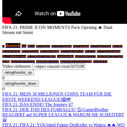
FIFA 21: PRIME ICON MOMENTS Pack Opening 🔥 Dual
Stream mit Steini
deutsch
Fifa
fifa 21
21
fifa 21 deutsch
fifa 21 fut champions
fifa 21 gameplay
fifa 21 gamerbrother
fifa 21 live
fifa 21 live deutsch
fifa 21 livestream
fifa 21 pack opening
fifa 21 team of the year
fifa 21 toty
fifa 21 toty pack opening
fifa 21 ultimate team
GamerBrother
fifa 21 ultimate team deutsch
gamerbrother fifa 21
gamerbrother fifa 21 pack
opening
gamerbrother livestram
gamerbrother rewards
gamerbrother toty pack opening
livestream fifa
Video einbauen:
0
0
FIFA 21: MEIN 30 MILLIONEN COINS TEAM FÜR DIE
ERSTE WEEKEND LEAGUE!😱💸
FIFA 21: DAS ENDE! The Journey #7
FIFA 21: DER TOD DES FUßBALLS? 🤔 GamerBrother
REAGIERT auf SUPER LEAGUE & WARUM SIE SCHEITERT
😬
FIFA 21: FIFA 21: YOUnited Future DerKeller vs Wakez 🔥🔥 WO