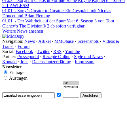
01.03.
- Sorgt für Chaos in Fortnite Battle Royale Kapitel 6 – Saison
2: LAWLESS!
01.01.
- Sony’s Creator to Creator: Ein Gespräch mit Nicolas
Doucet und Brian Fleming
01.01.
- Der Wahrheit auf der Spur: Year 6, Season 3 von Tom
Clancy’s The Division® 2 ab sofort verfügbar
Weitere News ansehen
Navigation:
News
·
Artikel
·
MMObase
·
Screenshots
·
Videos &
Trailer
·
Forum
Social:
Facebook
·
Twitter
·
RSS
·
Youtube
Partner:
Presseportal
·
Rezepte Online
·
Style und News
·
Kontakt
·
Jobs
·
Datenschutzerklärung
·
Impressum
News
letter
Eintragen
Austragen