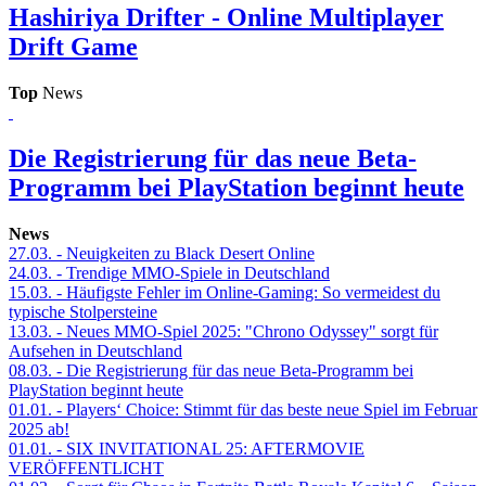
Hashiriya Drifter - Online Multiplayer
Drift Game
Top
News
Die Registrierung für das neue Beta-
Programm bei PlayStation beginnt heute
News
27.03.
- Neuigkeiten zu Black Desert Online
24.03.
- Trendige MMO-Spiele in Deutschland
15.03.
- Häufigste Fehler im Online-Gaming: So vermeidest du
typische Stolpersteine
13.03.
- Neues MMO-Spiel 2025: "Chrono Odyssey" sorgt für
Aufsehen in Deutschland
08.03.
- Die Registrierung für das neue Beta-Programm bei
PlayStation beginnt heute
01.01.
- Players‘ Choice: Stimmt für das beste neue Spiel im Februar
2025 ab!
01.01.
- SIX INVITATIONAL 25: AFTERMOVIE
VERÖFFENTLICHT