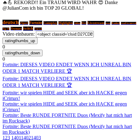
🔥💪 REKORD!! Ein TRAUM WIRD WAHR 😍 Danke
@JulianCom ich bin TOP 20 GLOBAL!
deutsch
Fortnite
Livestream
Gameplay
Highlights
live
eSport
max
Julian
Ranked
road to unreal
twitch
Trymacs
Top 10
Unreal
Video einbauen:
0
0
Fortnite: DIESES VIDEO ENDET WENN ICH UNREAL BIN
ODER 1 MATCH VERLIERE 🏆
Fortnite: DIESES VIDEO ENDET WENN ICH UNREAL BIN
ODER 1 MATCH VERLIERE 🏆
Fortnite: wir spielen HIDE and SEEK aber ich HACKE gegen
iCrimax!
Fortnite: wir spielen HIDE and SEEK aber ich HACKE gegen
iCrimax!
Fortnite: Beste RUNDE FORTNITE Duos (Mexify hat mich hart
im Rucksack)
Fortnite: Beste RUNDE FORTNITE Duos (Mexify hat mich hart
im Rucksack)
1
2
3
1401
1402
1403