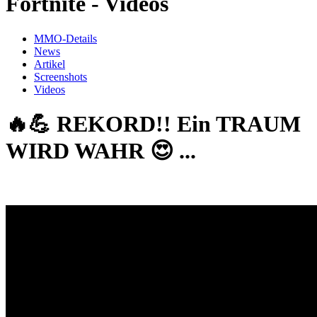
Fortnite - Videos
MMO-Details
News
Artikel
Screenshots
Videos
🔥💪 REKORD!! Ein TRAUM
WIRD WAHR 😍 ...