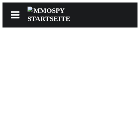
News
Reviews
Games
Videos
MMOwiki