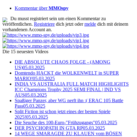
Kommentar über
MMOspy
Du musst registriert sein um einen Kommentar zu
veröffentlichen.
Registriere
dich jetzt oder
melde
dich mit deinem
vorhandenen Account an.
Die 15 neuesten Videos
DIE ABSOLUTE CHAOS FOLGE - (AMONG
US)
05.03.2025
Domtendo HACKT die WOLKENWELT in SUPER
MARIO!
05.03.2025
INDIA VS AUSTRALIA FULL MATCH HIGHLIGHTS
ICC Champions Trophy 2025 SEMI FINAL | IND VS
AUS
05.03.2025
Spaßiger Panzer, aber WG nerft ihn :( ERAC 105 Battle
Pass
05.03.2025
Split Fiction ist schon jetzt eines der besten Spiele
2025!
05.03.2025
Die Seuche des 100-Euro-"Frühzugangs"
05.03.2025
DER PSYCHOPATH IN GTA RP
05.03.2025
14 WEGE SMARAGDE ZU KLAUEN vom BÖSEN