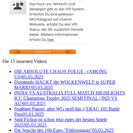
Die 15 neuesten Videos
DIE ABSOLUTE CHAOS FOLGE - (AMONG
US)
05.03.2025
Domtendo HACKT die WOLKENWELT in SUPER
MARIO!
05.03.2025
INDIA VS AUSTRALIA FULL MATCH HIGHLIGHTS
ICC Champions Trophy 2025 SEMI FINAL | IND VS
AUS
05.03.2025
Spaßiger Panzer, aber WG nerft ihn :( ERAC 105 Battle
Pass
05.03.2025
Split Fiction ist schon jetzt eines der besten Spiele
2025!
05.03.2025
Die Seuche des 100-Euro-"Frühzugangs"
05.03.2025