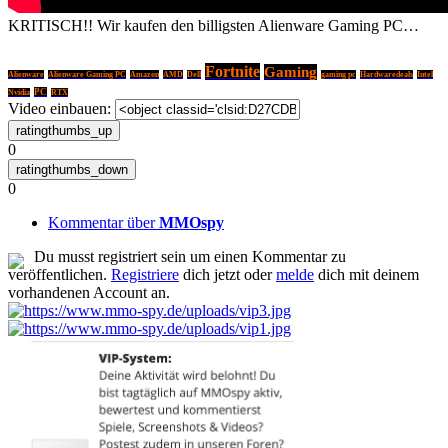
KRITISCH!! Wir kaufen den billigsten Alienware Gaming PC…
Fortnite
Gaming
Alienware
Alienware Gaming PC
Amazon
AMD
Dell
gaming pc
Hardwaredeals
Intel
PC
Nvidia
RTX
Video einbauen:
0
0
Kommentar über
MMOspy
Du musst registriert sein um einen Kommentar zu
veröffentlichen.
Registriere
dich jetzt oder
melde
dich mit deinem
vorhandenen Account an.