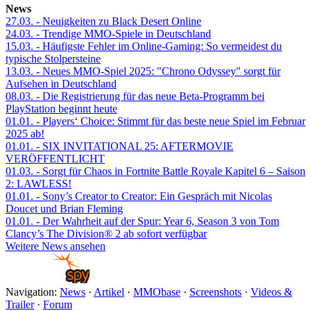
News
27.03.
- Neuigkeiten zu Black Desert Online
24.03.
- Trendige MMO-Spiele in Deutschland
15.03.
- Häufigste Fehler im Online-Gaming: So vermeidest du
typische Stolpersteine
13.03.
- Neues MMO-Spiel 2025: "Chrono Odyssey" sorgt für
Aufsehen in Deutschland
08.03.
- Die Registrierung für das neue Beta-Programm bei
PlayStation beginnt heute
01.01.
- Players‘ Choice: Stimmt für das beste neue Spiel im Februar
2025 ab!
01.01.
- SIX INVITATIONAL 25: AFTERMOVIE
VERÖFFENTLICHT
01.03.
- Sorgt für Chaos in Fortnite Battle Royale Kapitel 6 – Saison
2: LAWLESS!
01.01.
- Sony’s Creator to Creator: Ein Gespräch mit Nicolas
Doucet und Brian Fleming
01.01.
- Der Wahrheit auf der Spur: Year 6, Season 3 von Tom
Clancy’s The Division® 2 ab sofort verfügbar
Weitere News ansehen
Navigation:
News
·
Artikel
·
MMObase
·
Screenshots
·
Videos &
Trailer
·
Forum