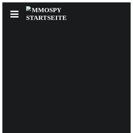
News
Reviews
Games
Videos
MMOwiki