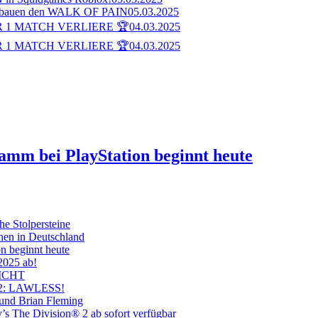
bauen den WALK OF PAIN
05.03.2025
 1 MATCH VERLIERE 🏆
04.03.2025
 1 MATCH VERLIERE 🏆
04.03.2025
ramm bei PlayStation beginnt heute
he Stolpersteine
hen in Deutschland
on beginnt heute
 2025 ab!
ICHT
on 2: LAWLESS!
 und Brian Fleming
’s The Division® 2 ab sofort verfügbar