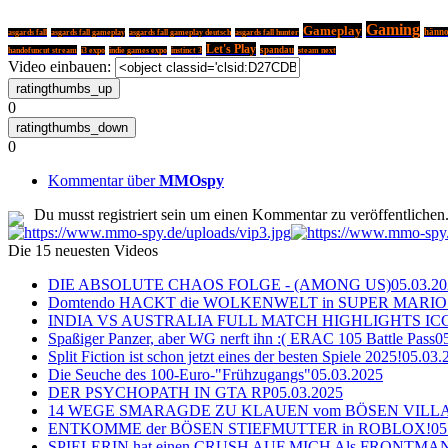
Gaming
Gameplay
hänn
asgards fall
asgards fall gameplay
asgards fall gameplay deutsch
asgards fall hunter
Let's Play
handofuncut stream
spandau
i3 expo
indie games expo
instinct 3
steam next
Video einbauen:
0
0
Kommentar über
MMOspy
Du musst registriert sein um einen Kommentar zu veröffentlichen
Die 15 neuesten Videos
DIE ABSOLUTE CHAOS FOLGE - (AMONG US)
05.03.2
Domtendo HACKT die WOLKENWELT in SUPER MARIO
INDIA VS AUSTRALIA FULL MATCH HIGHLIGHTS ICC Ch
Spaßiger Panzer, aber WG nerft ihn :( ERAC 105 Battle Pass
0
Split Fiction ist schon jetzt eines der besten Spiele 2025!
05.03.
Die Seuche des 100-Euro-"Frühzugangs"
05.03.2025
DER PSYCHOPATH IN GTA RP
05.03.2025
14 WEGE SMARAGDE ZU KLAUEN vom BÖSEN VILL
ENTKOMME der BÖSEN STIEFMUTTER in ROBLOX!
05
SPIELERIN hat einen CRUSH AUF MICH Als FRONTMAN i