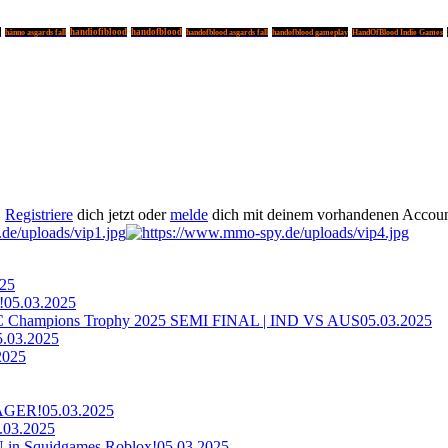
o
handiofiblood
handofblood
handofblood gameplay
hänno asgards fall
handofblood asgards fall
HandOfBlood Indie Games
.
Registriere
dich jetzt oder
melde
dich mit deinem vorhandenen Accoun
025
!
05.03.2025
ampions Trophy 2025 SEMI FINAL | IND VS AUS
05.03.2025
5.03.2025
2025
AGER!
05.03.2025
.03.2025
n Squidgames Roblox!
05.03.2025