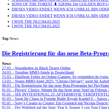
SONS OF THE FOREST 🌲 S2E094: Die GOLDEN BOYS 
DIESES VIDEO ENDET WENN ICH UNREAL BIN ODER
DIESES VIDEO ENDET WENN ICH UNREAL BIN ODER
I WON THE NLC!
04.03.2025
I WON THE NLC!
04.03.2025
Top
News
Die Registrierung für das neue Beta-Prog
News
27.03.
- Neuigkeiten zu Black Desert Online
24.03.
- Trendige MMO-Spiele in Deutschland
15.03.
- Häufigste Fehler im Online-Gaming: So vermeidest du typisc
13.03.
- Neues MMO-Spiel 2025: "Chrono Odyssey" sorgt für Aufse
08.03.
- Die Registrierung für das neue Beta-Programm bei PlayStati
01.01.
- Players‘ Choice: Stimmt für das beste neue Spiel im Februar
01.01.
- SIX INVITATIONAL 25: AFTERMOVIE VERÖFFENTL
01.03.
- Sorgt für Chaos in Fortnite Battle Royale Kapitel 6 – Sais
01.01.
- Sony’s Creator to Creator: Ein Gespräch mit Nicolas Doucet
01.01.
- Der Wahrheit auf der Spur: Year 6, Season 3 von Tom Clancy