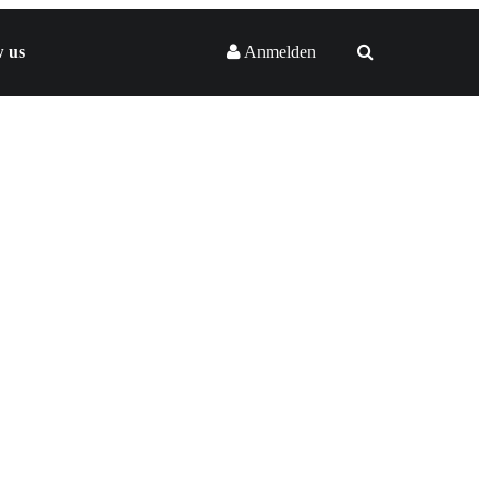
w us
Anmelden