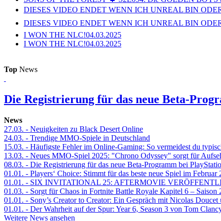
DIESES VIDEO ENDET WENN ICH UNREAL BIN ODER
DIESES VIDEO ENDET WENN ICH UNREAL BIN ODER
I WON THE NLC!
04.03.2025
I WON THE NLC!
04.03.2025
Top
News
Die Registrierung für das neue Beta-Prog
News
27.03.
- Neuigkeiten zu Black Desert Online
24.03.
- Trendige MMO-Spiele in Deutschland
15.03.
- Häufigste Fehler im Online-Gaming: So vermeidest du typisc
13.03.
- Neues MMO-Spiel 2025: "Chrono Odyssey" sorgt für Aufse
08.03.
- Die Registrierung für das neue Beta-Programm bei PlayStati
01.01.
- Players‘ Choice: Stimmt für das beste neue Spiel im Februar
01.01.
- SIX INVITATIONAL 25: AFTERMOVIE VERÖFFENTL
01.03.
- Sorgt für Chaos in Fortnite Battle Royale Kapitel 6 – Sais
01.01.
- Sony’s Creator to Creator: Ein Gespräch mit Nicolas Doucet
01.01.
- Der Wahrheit auf der Spur: Year 6, Season 3 von Tom Clancy
Weitere News ansehen