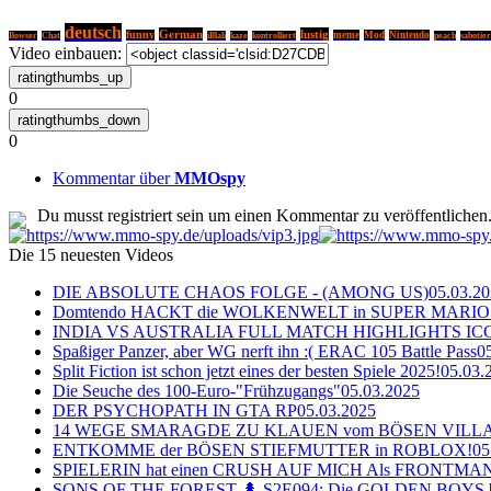
deutsch
German
lustig
funny
meme
Mod
Nintendo
Bowser
Chat
iBlali
kaze
kontrolliert
peach
sabotier
Video einbauen:
0
0
Kommentar über
MMOspy
Du musst registriert sein um einen Kommentar zu veröffentlichen
Die 15 neuesten Videos
DIE ABSOLUTE CHAOS FOLGE - (AMONG US)
05.03.2
Domtendo HACKT die WOLKENWELT in SUPER MARIO
INDIA VS AUSTRALIA FULL MATCH HIGHLIGHTS ICC Ch
Spaßiger Panzer, aber WG nerft ihn :( ERAC 105 Battle Pass
0
Split Fiction ist schon jetzt eines der besten Spiele 2025!
05.03.
Die Seuche des 100-Euro-"Frühzugangs"
05.03.2025
DER PSYCHOPATH IN GTA RP
05.03.2025
14 WEGE SMARAGDE ZU KLAUEN vom BÖSEN VILL
ENTKOMME der BÖSEN STIEFMUTTER in ROBLOX!
05
SPIELERIN hat einen CRUSH AUF MICH Als FRONTMAN i
SONS OF THE FOREST 🌲 S2E094: Die GOLDEN BOYS 