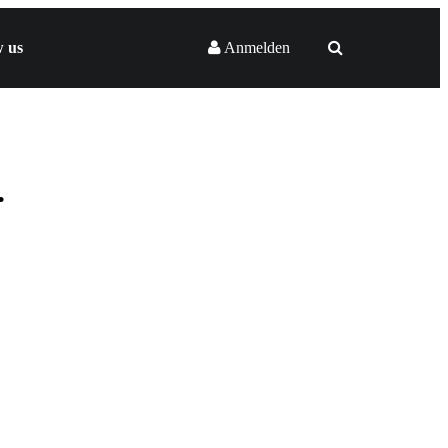
w us
Anmelden
.