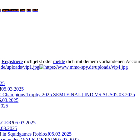
t
Super Mario 64
Toad
VIK
Yoshi
.
Registriere
dich jetzt oder
melde
dich mit deinem vorhandenen Accoun
025
!
05.03.2025
ampions Trophy 2025 SEMI FINAL | IND VS AUS
05.03.2025
5.03.2025
2025
AGER!
05.03.2025
.03.2025
n Squidgames Roblox!
05.03.2025
bauen den WALK OF PAIN
05.03.2025