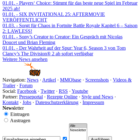
01.01.
- Players‘ Choice: Stimmt für das beste neue Spiel im Februar
2025 ab!
01.01.
- SIX INVITATIONAL 25: AFTERMOVIE
VERÖFFENTLICHT
01.03.
- Sorgt für Chaos in Fortnite Battle Royale Kapitel 6 – Saison
2: LAWLESS!
01.01.
- Sony’s Creator to Creator: Ein Gespräch mit Nicolas
Doucet und Brian Fleming
01.01.
- Der Wahrheit auf der Spur: Year 6, Season 3 von Tom
Clancy’s The Division® 2 ab sofort verfügbar
Weitere News ansehen
Navigation:
News
·
Artikel
·
MMObase
·
Screenshots
·
Videos &
Trailer
·
Forum
Social:
Facebook
·
Twitter
·
RSS
·
Youtube
Partner:
Presseportal
·
Rezepte Online
·
Style und News
·
Kontakt
·
Jobs
·
Datenschutzerklärung
·
Impressum
News
letter
Eintragen
Austragen