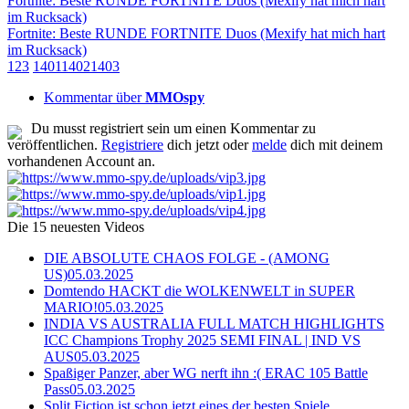
Fortnite: Beste RUNDE FORTNITE Duos (Mexify hat mich hart
im Rucksack)
Fortnite: Beste RUNDE FORTNITE Duos (Mexify hat mich hart
im Rucksack)
1
2
3
1401
1402
1403
Kommentar über
MMOspy
Du musst registriert sein um einen Kommentar zu
veröffentlichen.
Registriere
dich jetzt oder
melde
dich mit deinem
vorhandenen Account an.
Die 15 neuesten Videos
DIE ABSOLUTE CHAOS FOLGE - (AMONG
US)
05.03.2025
Domtendo HACKT die WOLKENWELT in SUPER
MARIO!
05.03.2025
INDIA VS AUSTRALIA FULL MATCH HIGHLIGHTS
ICC Champions Trophy 2025 SEMI FINAL | IND VS
AUS
05.03.2025
Spaßiger Panzer, aber WG nerft ihn :( ERAC 105 Battle
Pass
05.03.2025
Split Fiction ist schon jetzt eines der besten Spiele