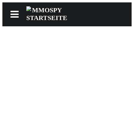
News
Reviews
Games
Videos
MMOwiki