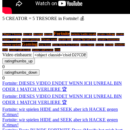
5 CREATOR = 5 TRESORE in Fortnite! 💰
Fortnite
fortnite battle royale
CHapter 5 Season 2
dave nite
davenight
davenite
fortnite challenge
fortnite
FOrtnite season
chapter 5 xp glitch
fortnite gameplay
fortnite skins
Fortnite Tips and Tricks
Fortnite Tournaments
Gaming
fortnite update
Neue Season
Standart
Neuer Battle Pass Fortnite
neues chapter
Season 2
sevelhdx
syou
Skill
standart skill davenite
Standart skill fortnite
Video einbauen:
0
0
Fortnite: DIESES VIDEO ENDET WENN ICH UNREAL BIN
ODER 1 MATCH VERLIERE 🏆
Fortnite: DIESES VIDEO ENDET WENN ICH UNREAL BIN
ODER 1 MATCH VERLIERE 🏆
Fortnite: wir spielen HIDE and SEEK aber ich HACKE gegen
iCrimax!
Fortnite: wir spielen HIDE and SEEK aber ich HACKE gegen
iCrimax!