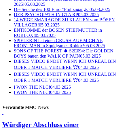
2025!
05.03.2025
Die Seuche des 100-Euro-"Frühzugangs"
05.03.2025
DER PSYCHOPATH IN GTA RP
05.03.2025
14 WEGE SMARAGDE ZU KLAUEN vom BÖSEN
VILLAGER!
05.03.2025
ENTKOMME der BÖSEN STIEFMUTTER in
ROBLOX!
05.03.2025
SPIELERIN hat einen CRUSH AUF MICH Als
FRONTMAN in Squidgames Roblox!
05.03.2025
SONS OF THE FOREST 🌲 S2E094: Die GOLDEN
BOYS bauen den WALK OF PAIN
05.03.2025
DIESES VIDEO ENDET WENN ICH UNREAL BIN
ODER 1 MATCH VERLIERE 🏆
04.03.2025
DIESES VIDEO ENDET WENN ICH UNREAL BIN
ODER 1 MATCH VERLIERE 🏆
04.03.2025
I WON THE NLC!
04.03.2025
I WON THE NLC!
04.03.2025
Verwandte
MMO-News
Würdiger Abschluss einer