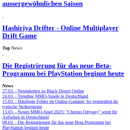
aussergewöhnlichen Saison
Hashiriya Drifter - Online Multiplayer
Drift Game
Top
News
Die Registrierung für das neue Beta-
Programm bei PlayStation beginnt heute
News
27.03.
- Neuigkeiten zu Black Desert Online
24.03.
- Trendige MMO-Spiele in Deutschland
15.03.
- Häufigste Fehler im Online-Gaming: So vermeidest du
typische Stolpersteine
13.03.
- Neues MMO-Spiel 2025: "Chrono Odyssey" sorgt für
Aufsehen in Deutschland
08.03.
- Die Registrierung für das neue Beta-Programm bei
PlayStation beginnt heute