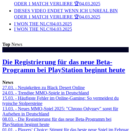
ODER 1 MATCH VERLIERE 🏆
04.03.2025
DIESES VIDEO ENDET WENN ICH UNREAL BIN
ODER 1 MATCH VERLIERE 🏆
04.03.2025
I WON THE NLC!
04.03.2025
I WON THE NLC!
04.03.2025
Top
News
Die Registrierung für das neue Beta-
Programm bei PlayStation beginnt heute
News
27.03.
- Neuigkeiten zu Black Desert Online
24.03.
- Trendige MMO-Spiele in Deutschland
15.03.
- Häufigste Fehler im Online-Gaming: So vermeidest du
typische Stolpersteine
13.03.
- Neues MMO-Spiel 2025: "Chrono Odyssey" sorgt für
Aufsehen in Deutschland
08.03.
- Die Registrierung für das neue Beta-Programm bei
PlayStation beginnt heute
01.01.
- Players‘ Choice: Stimmt für das beste neue Spiel im Februar