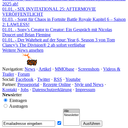
2025 ab!
01.01.
- SIX INVITATIONAL 25: AFTERMOVIE
VERÖFFENTLICHT
01.03.
- Sorgt für Chaos in Fortnite Battle Royale Kapitel 6 – Saison
2: LAWLESS!
01.01.
- Sony’s Creator to Creator: Ein Gespräch mit Nicolas
Doucet und Brian Fleming
01.01.
- Der Wahrheit auf der Spur: Year 6, Season 3 von Tom
Clancy’s The Division® 2 ab sofort verfügbar
Weitere News ansehen
Navigation:
News
·
Artikel
·
MMObase
·
Screenshots
·
Videos &
Trailer
·
Forum
Social:
Facebook
·
Twitter
·
RSS
·
Youtube
Partner:
Presseportal
·
Rezepte Online
·
Style und News
·
Kontakt
·
Jobs
·
Datenschutzerklärung
·
Impressum
News
letter
Eintragen
Austragen