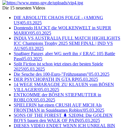
Die 15 neuesten Videos
DIE ABSOLUTE CHAOS FOLGE - (AMONG
US)
05.03.2025
Domtendo HACKT die WOLKENWELT in SUPER
MARIO!
05.03.2025
INDIA VS AUSTRALIA FULL MATCH HIGHLIGHTS
ICC Champions Trophy 2025 SEMI FINAL | IND VS
AUS
05.03.2025
Spaßiger Panzer, aber WG nerft ihn :( ERAC 105 Battle
Pass
05.03.2025
Split Fiction ist schon jetzt eines der besten Spiele
2025!
05.03.2025
Die Seuche des 100-Euro-"Frühzugangs"
05.03.2025
DER PSYCHOPATH IN GTA RP
05.03.2025
14 WEGE SMARAGDE ZU KLAUEN vom BÖSEN
VILLAGER!
05.03.2025
ENTKOMME der BÖSEN STIEFMUTTER in
ROBLOX!
05.03.2025
SPIELERIN hat einen CRUSH AUF MICH Als
FRONTMAN in Squidgames Roblox!
05.03.2025
SONS OF THE FOREST 🌲 S2E094: Die GOLDEN
BOYS bauen den WALK OF PAIN
05.03.2025
DIESES VIDEO ENDET WENN ICH UNREAL BIN