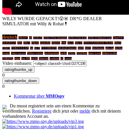
WILLY WURDE GEPACKT!😮🚨 DR*G DEALER
SIMULATOR mit Willy & Rohat💊
deutsch
DRAFT
eli
EliasN97
eli fifa 23
eli fifa 23 fut champions
eli fifa 23 fut draft
eli fifa 23 ultimate team
Fifa
ELIGELLA
elite
elite 1
eSport
esportler
eSports
fifa 22
fifa 23
FIFA ULTIMATE TEAM
fifa21
FOKUS CLAN
fut
FUT DRAFT
fut draft deutsch
fut20
fut21
futchamps
glibschig
hertha
FOKUS
fut 23
leauge
Niklas sommer
Niklas wilson
packopening
packs
sidney friede
sidneyeweka
richard
richarlison
tipps
top 100
tricks
Tutorial
weekend
wl
wuselig
stadionvlog
Video einbauen:
0
0
Kommentar über
MMOspy
Du musst registriert sein um einen Kommentar zu
veröffentlichen.
Registriere
dich jetzt oder
melde
dich mit deinem
vorhandenen Account an.