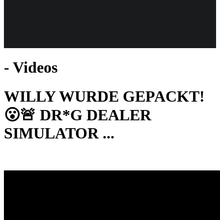
Weiteres
- Videos
Follow us
WILLY WURDE GEPACKT!
😮🚨 DR*G DEALER
SIMULATOR ...
Anmelden