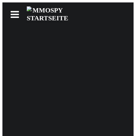
News
Reviews
Games
Videos
MMOwiki