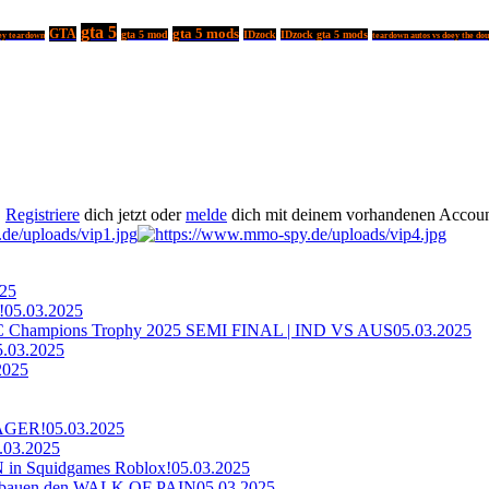
gta 5
GTA
gta 5 mods
gta 5 mod
IDzock
IDzock gta 5 mods
ey teardown
teardown autos vs doey the d
.
Registriere
dich jetzt oder
melde
dich mit deinem vorhandenen Accoun
025
!
05.03.2025
ampions Trophy 2025 SEMI FINAL | IND VS AUS
05.03.2025
5.03.2025
2025
AGER!
05.03.2025
.03.2025
n Squidgames Roblox!
05.03.2025
bauen den WALK OF PAIN
05.03.2025