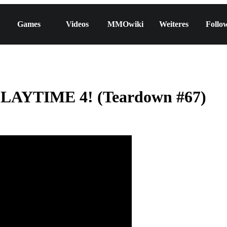
Games
Videos
MMOwiki
Weiteres
Follo
LAYTIME 4! (Teardown #67)