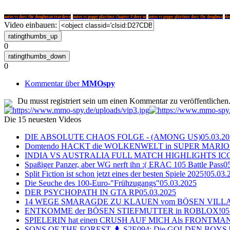
autos vs doey the doughman teardown
autos vs poppy playtime chapter 4 doey m
autos vs poppy playtime doey the doughma
do
Video einbauen:
0
0
Kommentar über
MMOspy
Du musst registriert sein um einen Kommentar zu veröffentlichen
Die 15 neuesten Videos
DIE ABSOLUTE CHAOS FOLGE - (AMONG US)
05.03.2
Domtendo HACKT die WOLKENWELT in SUPER MARIO
INDIA VS AUSTRALIA FULL MATCH HIGHLIGHTS ICC Ch
Spaßiger Panzer, aber WG nerft ihn :( ERAC 105 Battle Pass
0
Split Fiction ist schon jetzt eines der besten Spiele 2025!
05.03.
Die Seuche des 100-Euro-"Frühzugangs"
05.03.2025
DER PSYCHOPATH IN GTA RP
05.03.2025
14 WEGE SMARAGDE ZU KLAUEN vom BÖSEN VILL
ENTKOMME der BÖSEN STIEFMUTTER in ROBLOX!
05
SPIELERIN hat einen CRUSH AUF MICH Als FRONTMAN i
SONS OF THE FOREST 🌲 S2E094: Die GOLDEN BOYS 