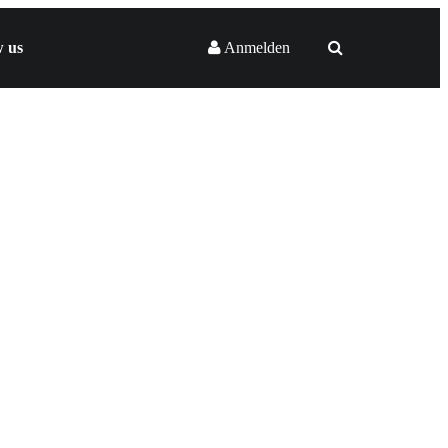
w us
Anmelden