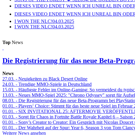
DIESES VIDEO ENDET WENN ICH UNREAL BIN ODER
DIESES VIDEO ENDET WENN ICH UNREAL BIN ODER
I WON THE NLC!
04.03.2025
I WON THE NLC!
04.03.2025
Top
News
Die Registrierung für das neue Beta-Prog
News
27.03.
- Neuigkeiten zu Black Desert Online
24.03.
- Trendige MMO-Spiele in Deutschland
15.03.
- Häufigste Fehler im Online-Gaming: So vermeidest du typisc
13.03.
- Neues MMO-Spiel 2025: "Chrono Odyssey" sorgt für Aufse
08.03.
- Die Registrierung für das neue Beta-Programm bei PlayStati
01.01.
- Players‘ Choice: Stimmt für das beste neue Spiel im Februar
01.01.
- SIX INVITATIONAL 25: AFTERMOVIE VERÖFFENTL
01.03.
- Sorgt für Chaos in Fortnite Battle Royale Kapitel 6 – Sais
01.01.
- Sony’s Creator to Creator: Ein Gespräch mit Nicolas Doucet
01.01.
- Der Wahrheit auf der Spur: Year 6, Season 3 von Tom Clancy
Weitere News ansehen