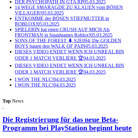
DER PSYCHOPATH IN GTA RP
05.03.2025
14 WEGE SMARAGDE ZU KLAUEN vom BÖSEN
VILLAGER!
05.03.2025
ENTKOMME der BÖSEN STIEFMUTTER in
ROBLOX!
05.03.2025
SPIELERIN hat einen CRUSH AUF MICH Als
FRONTMAN in Squidgames Roblox!
05.03.2025
SONS OF THE FOREST 🌲 S2E094: Die GOLDEN
BOYS bauen den WALK OF PAIN
05.03.2025
DIESES VIDEO ENDET WENN ICH UNREAL BIN
ODER 1 MATCH VERLIERE 🏆
04.03.2025
DIESES VIDEO ENDET WENN ICH UNREAL BIN
ODER 1 MATCH VERLIERE 🏆
04.03.2025
I WON THE NLC!
04.03.2025
I WON THE NLC!
04.03.2025
Top
News
Die Registrierung für das neue Beta-
Programm bei PlayStation beginnt heute