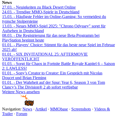
News
27.03.
- Neuigkeiten zu Black Desert Online
24.03.
- Trendige MMO-Spiele in Deutschland
15.03.
- Häufigste Fehler im Online-Gaming: So vermeidest du
typische Stolpersteine
13.03.
- Neues MMO-Spiel 2025: "Chrono Odyssey" sorgt für
Aufsehen in Deutschland
08.03.
- Die Registrierung für das neue Beta-Programm bei
PlayStation beginnt heute
01.01.
- Players‘ Choice: Stimmt für das beste neue Spiel im Februar
2025 ab!
01.01.
- SIX INVITATIONAL 25: AFTERMOVIE
VERÖFFENTLICHT
01.03.
- Sorgt für Chaos in Fortnite Battle Royale Kapitel 6 – Saison
2: LAWLESS!
01.01.
- Sony’s Creator to Creator: Ein Gespräch mit Nicolas
Doucet und Brian Fleming
01.01.
- Der Wahrheit auf der Spur: Year 6, Season 3 von Tom
Clancy’s The Division® 2 ab sofort verfügbar
Weitere News ansehen
Navigation:
News
·
Artikel
·
MMObase
·
Screenshots
·
Videos &
Trailer
·
Forum