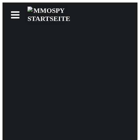
News
Reviews
Games
Videos
MMOwiki