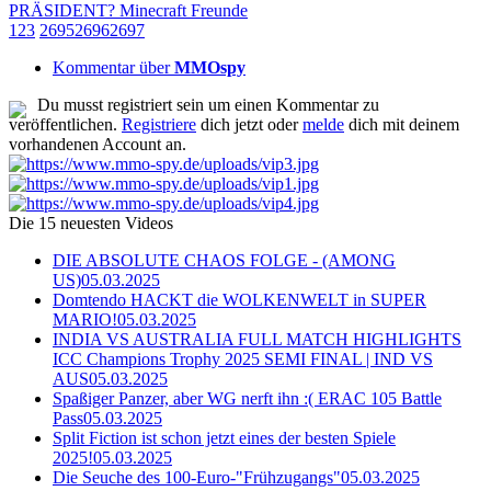
PRÄSIDENT? Minecraft Freunde
1
2
3
2695
2696
2697
Kommentar über
MMOspy
Du musst registriert sein um einen Kommentar zu
veröffentlichen.
Registriere
dich jetzt oder
melde
dich mit deinem
vorhandenen Account an.
Die 15 neuesten Videos
DIE ABSOLUTE CHAOS FOLGE - (AMONG
US)
05.03.2025
Domtendo HACKT die WOLKENWELT in SUPER
MARIO!
05.03.2025
INDIA VS AUSTRALIA FULL MATCH HIGHLIGHTS
ICC Champions Trophy 2025 SEMI FINAL | IND VS
AUS
05.03.2025
Spaßiger Panzer, aber WG nerft ihn :( ERAC 105 Battle
Pass
05.03.2025
Split Fiction ist schon jetzt eines der besten Spiele
2025!
05.03.2025
Die Seuche des 100-Euro-"Frühzugangs"
05.03.2025