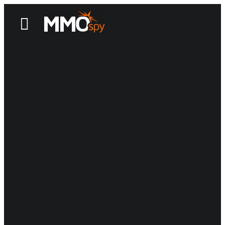
News
Reviews
Games
Videos
MMOwiki