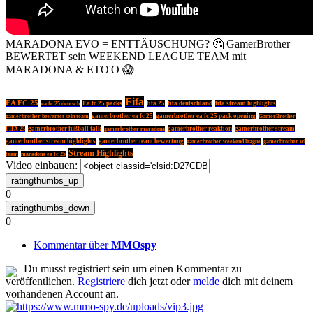
MARADONA EVO = ENTTÄUSCHUNG? 🤔 GamerBrother
BEWERTET sein WEEKEND LEAGUE TEAM mit
MARADONA & ETO'O 😱
Fifa
EA FC 25
ea fc 25 deutsch
Ea fc 25 packs
fifa 25
fifa deutschland
fifa stream highlights
gamerbrother ea fc 25
gamerbrother ea fc 25 pack opening
gamerbrother bewertet sein team
GamerBrother
gamerbrother fußball talk
gamerbrother reaktion
gamerbrother stream
FIFA 25
gamerbrother maradona
gamerbrother stream highlights
gamerbrother team bewertung
gamerbrother weekend league
gamerbrother wl
Stream Highlights
team
maradona ea fc 25
Video einbauen:
0
0
Kommentar über
MMOspy
Du musst registriert sein um einen Kommentar zu
veröffentlichen.
Registriere
dich jetzt oder
melde
dich mit deinem
vorhandenen Account an.