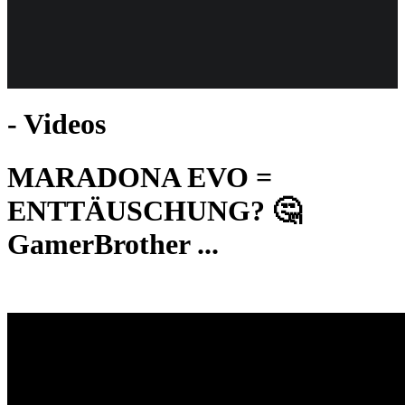
Weiteres
- Videos
Follow us
MARADONA EVO =
ENTTÄUSCHUNG? 🤔
GamerBrother ...
Anmelden