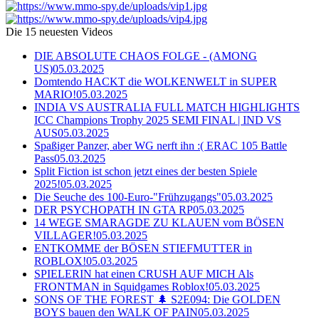
Die 15 neuesten Videos
DIE ABSOLUTE CHAOS FOLGE - (AMONG
US)
05.03.2025
Domtendo HACKT die WOLKENWELT in SUPER
MARIO!
05.03.2025
INDIA VS AUSTRALIA FULL MATCH HIGHLIGHTS
ICC Champions Trophy 2025 SEMI FINAL | IND VS
AUS
05.03.2025
Spaßiger Panzer, aber WG nerft ihn :( ERAC 105 Battle
Pass
05.03.2025
Split Fiction ist schon jetzt eines der besten Spiele
2025!
05.03.2025
Die Seuche des 100-Euro-"Frühzugangs"
05.03.2025
DER PSYCHOPATH IN GTA RP
05.03.2025
14 WEGE SMARAGDE ZU KLAUEN vom BÖSEN
VILLAGER!
05.03.2025
ENTKOMME der BÖSEN STIEFMUTTER in
ROBLOX!
05.03.2025
SPIELERIN hat einen CRUSH AUF MICH Als
FRONTMAN in Squidgames Roblox!
05.03.2025
SONS OF THE FOREST 🌲 S2E094: Die GOLDEN
BOYS bauen den WALK OF PAIN
05.03.2025