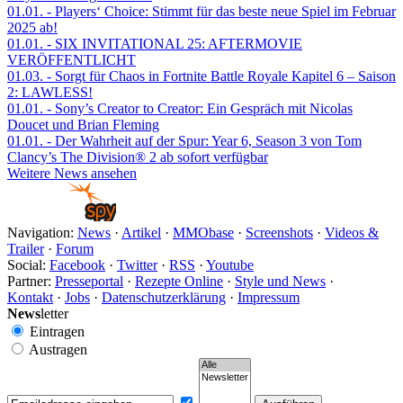
01.01.
- Players‘ Choice: Stimmt für das beste neue Spiel im Februar
2025 ab!
01.01.
- SIX INVITATIONAL 25: AFTERMOVIE
VERÖFFENTLICHT
01.03.
- Sorgt für Chaos in Fortnite Battle Royale Kapitel 6 – Saison
2: LAWLESS!
01.01.
- Sony’s Creator to Creator: Ein Gespräch mit Nicolas
Doucet und Brian Fleming
01.01.
- Der Wahrheit auf der Spur: Year 6, Season 3 von Tom
Clancy’s The Division® 2 ab sofort verfügbar
Weitere News ansehen
Navigation:
News
·
Artikel
·
MMObase
·
Screenshots
·
Videos &
Trailer
·
Forum
Social:
Facebook
·
Twitter
·
RSS
·
Youtube
Partner:
Presseportal
·
Rezepte Online
·
Style und News
·
Kontakt
·
Jobs
·
Datenschutzerklärung
·
Impressum
News
letter
Eintragen
Austragen