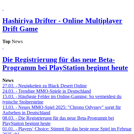
Hashiriya Drifter - Online Multiplayer
Drift Game
Top
News
Die Registrierung für das neue Beta-
Programm bei PlayStation beginnt heute
News
27.03.
- Neuigkeiten zu Black Desert Online
24.03.
- Trendige MMO-Spiele in Deutschland
15.03.
- Häufigste Fehler im Online-Gaming: So vermeidest du
typische Stolpersteine
13.03.
- Neues MMO-Spiel 2025: "Chrono Odyssey" sorgt für
Aufsehen in Deutschland
08.03.
- Die Registrierung für das neue Beta-Programm bei
PlayStation beginnt heute
01.01.
- Players‘ Choice: Stimmt für das beste neue Spiel im Februar