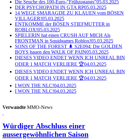
Die Seuche des 100-Euro-"Frühzugangs"
05.03.2025
DER PSYCHOPATH IN GTA RP
05.03.2025
14 WEGE SMARAGDE ZU KLAUEN vom BÖSEN
VILLAGER!
05.03.2025
ENTKOMME der BÖSEN STIEFMUTTER in
ROBLOX!
05.03.2025
SPIELERIN hat einen CRUSH AUF MICH Als
FRONTMAN in Squidgames Roblox!
05.03.2025
SONS OF THE FOREST 🌲 S2E094: Die GOLDEN
BOYS bauen den WALK OF PAIN
05.03.2025
DIESES VIDEO ENDET WENN ICH UNREAL BIN
ODER 1 MATCH VERLIERE 🏆
04.03.2025
DIESES VIDEO ENDET WENN ICH UNREAL BIN
ODER 1 MATCH VERLIERE 🏆
04.03.2025
I WON THE NLC!
04.03.2025
I WON THE NLC!
04.03.2025
Verwandte
MMO-News
Würdiger Abschluss einer
aussergewöhnlichen Saison