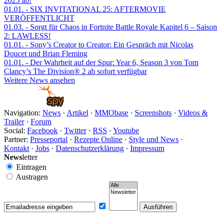
2025 ab!
01.01.
- SIX INVITATIONAL 25: AFTERMOVIE
VERÖFFENTLICHT
01.03.
- Sorgt für Chaos in Fortnite Battle Royale Kapitel 6 – Saison
2: LAWLESS!
01.01.
- Sony’s Creator to Creator: Ein Gespräch mit Nicolas
Doucet und Brian Fleming
01.01.
- Der Wahrheit auf der Spur: Year 6, Season 3 von Tom
Clancy’s The Division® 2 ab sofort verfügbar
Weitere News ansehen
Navigation:
News
·
Artikel
·
MMObase
·
Screenshots
·
Videos &
Trailer
·
Forum
Social:
Facebook
·
Twitter
·
RSS
·
Youtube
Partner:
Presseportal
·
Rezepte Online
·
Style und News
·
Kontakt
·
Jobs
·
Datenschutzerklärung
·
Impressum
News
letter
Eintragen
Austragen