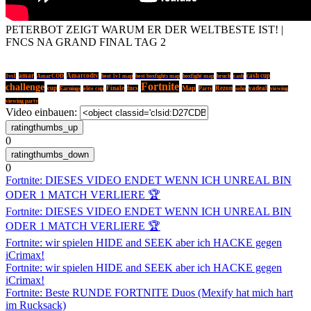
PETERBOT ZEIGT WARUM ER DER WELTBESTE IST! |
FNCS NA GRAND FINAL TAG 2
amar
Amarcodtv
bruch
cash cup
1vs1
AmarCOD
best 1v1 map
best boxfights map
boxfight map
cash
Fortnite
challenge
Map
cup
Finale
fncs
Rezon
vadeal
Earnings
elite cup
Party
sohn
viewing
viewing party
Video einbauen:
0
0
Fortnite: DIESES VIDEO ENDET WENN ICH UNREAL BIN
ODER 1 MATCH VERLIERE 🏆
Fortnite: DIESES VIDEO ENDET WENN ICH UNREAL BIN
ODER 1 MATCH VERLIERE 🏆
Fortnite: wir spielen HIDE and SEEK aber ich HACKE gegen
iCrimax!
Fortnite: wir spielen HIDE and SEEK aber ich HACKE gegen
iCrimax!
Fortnite: Beste RUNDE FORTNITE Duos (Mexify hat mich hart
im Rucksack)