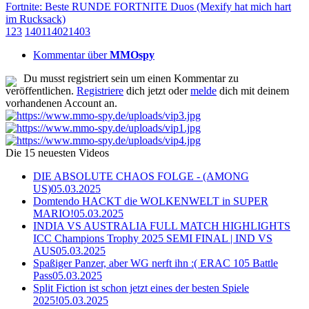
Fortnite: Beste RUNDE FORTNITE Duos (Mexify hat mich hart
im Rucksack)
1
2
3
1401
1402
1403
Kommentar über
MMOspy
Du musst registriert sein um einen Kommentar zu
veröffentlichen.
Registriere
dich jetzt oder
melde
dich mit deinem
vorhandenen Account an.
Die 15 neuesten Videos
DIE ABSOLUTE CHAOS FOLGE - (AMONG
US)
05.03.2025
Domtendo HACKT die WOLKENWELT in SUPER
MARIO!
05.03.2025
INDIA VS AUSTRALIA FULL MATCH HIGHLIGHTS
ICC Champions Trophy 2025 SEMI FINAL | IND VS
AUS
05.03.2025
Spaßiger Panzer, aber WG nerft ihn :( ERAC 105 Battle
Pass
05.03.2025
Split Fiction ist schon jetzt eines der besten Spiele
2025!
05.03.2025