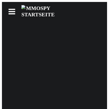
News
Reviews
Games
Videos
MMOwiki