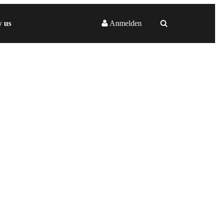
w us
Anmelden