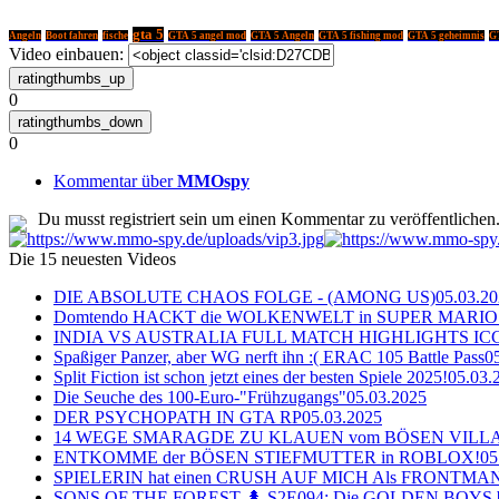
gta 5
Angeln
Boot fahren
fische
GTA 5 angel mod
GTA 5 Angeln
GTA 5 fishing mod
GTA 5 geheimnis
GT
Video einbauen:
0
0
Kommentar über
MMOspy
Du musst registriert sein um einen Kommentar zu veröffentlichen
Die 15 neuesten Videos
DIE ABSOLUTE CHAOS FOLGE - (AMONG US)
05.03.2
Domtendo HACKT die WOLKENWELT in SUPER MARIO
INDIA VS AUSTRALIA FULL MATCH HIGHLIGHTS ICC Ch
Spaßiger Panzer, aber WG nerft ihn :( ERAC 105 Battle Pass
0
Split Fiction ist schon jetzt eines der besten Spiele 2025!
05.03.
Die Seuche des 100-Euro-"Frühzugangs"
05.03.2025
DER PSYCHOPATH IN GTA RP
05.03.2025
14 WEGE SMARAGDE ZU KLAUEN vom BÖSEN VILL
ENTKOMME der BÖSEN STIEFMUTTER in ROBLOX!
05
SPIELERIN hat einen CRUSH AUF MICH Als FRONTMAN i
SONS OF THE FOREST 🌲 S2E094: Die GOLDEN BOYS 