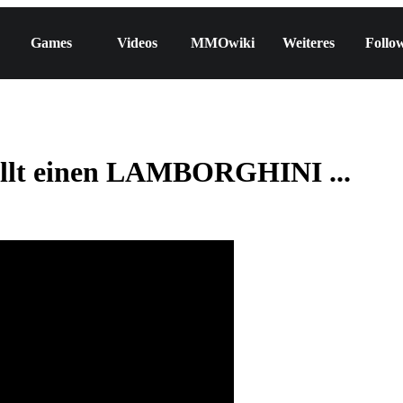
Games
Videos
MMOwiki
Weiteres
Follo
lt einen LAMBORGHINI ...