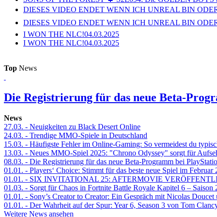
DIESES VIDEO ENDET WENN ICH UNREAL BIN ODER
DIESES VIDEO ENDET WENN ICH UNREAL BIN ODER
I WON THE NLC!
04.03.2025
I WON THE NLC!
04.03.2025
Top
News
Die Registrierung für das neue Beta-Prog
News
27.03.
- Neuigkeiten zu Black Desert Online
24.03.
- Trendige MMO-Spiele in Deutschland
15.03.
- Häufigste Fehler im Online-Gaming: So vermeidest du typisc
13.03.
- Neues MMO-Spiel 2025: "Chrono Odyssey" sorgt für Aufse
08.03.
- Die Registrierung für das neue Beta-Programm bei PlayStati
01.01.
- Players‘ Choice: Stimmt für das beste neue Spiel im Februar
01.01.
- SIX INVITATIONAL 25: AFTERMOVIE VERÖFFENTL
01.03.
- Sorgt für Chaos in Fortnite Battle Royale Kapitel 6 – Sais
01.01.
- Sony’s Creator to Creator: Ein Gespräch mit Nicolas Doucet
01.01.
- Der Wahrheit auf der Spur: Year 6, Season 3 von Tom Clancy
Weitere News ansehen