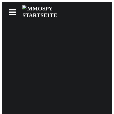
News
Reviews
Games
Videos
MMOwiki