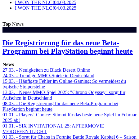
I WON THE NLC!
04.03.2025
I WON THE NLC!
04.03.2025
Top
News
Die Registrierung für das neue Beta-
Programm bei PlayStation beginnt heute
News
27.03.
- Neuigkeiten zu Black Desert Online
24.03.
- Trendige MMO-Spiele in Deutschland
15.03.
- Häufigste Fehler im Online-Gaming: So vermeidest du
typische Stolpersteine
13.03.
- Neues MMO-Spiel 2025: "Chrono Odyssey" sorgt für
Aufsehen in Deutschland
08.03.
- Die Registrierung für das neue Beta-Programm bei
PlayStation beginnt heute
01.01.
- Players‘ Choice: Stimmt für das beste neue Spiel im Februar
2025 ab!
01.01.
- SIX INVITATIONAL 25: AFTERMOVIE
VERÖFFENTLICHT
01.03.
- Sorgt für Chaos in Fortnite Battle Royale Kapitel 6 – Saison