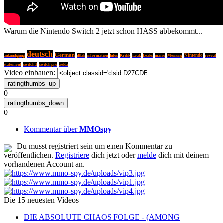
Warum die Nintendo Switch 2 jetzt schon HASS abbekommt...
deutsch
German
Nintendo
ankündigung
iBlali
information
Infos
Kritik
Leak
Leaks
mario
Meinung
reveal
statement
switch 2
switch pro
zelda
Video einbauen:
0
0
Kommentar über
MMOspy
Du musst registriert sein um einen Kommentar zu
veröffentlichen.
Registriere
dich jetzt oder
melde
dich mit deinem
vorhandenen Account an.
Die 15 neuesten Videos
DIE ABSOLUTE CHAOS FOLGE - (AMONG