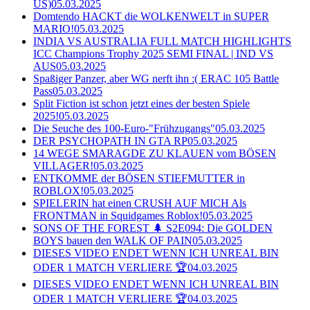
US)
05.03.2025
Domtendo HACKT die WOLKENWELT in SUPER
MARIO!
05.03.2025
INDIA VS AUSTRALIA FULL MATCH HIGHLIGHTS
ICC Champions Trophy 2025 SEMI FINAL | IND VS
AUS
05.03.2025
Spaßiger Panzer, aber WG nerft ihn :( ERAC 105 Battle
Pass
05.03.2025
Split Fiction ist schon jetzt eines der besten Spiele
2025!
05.03.2025
Die Seuche des 100-Euro-"Frühzugangs"
05.03.2025
DER PSYCHOPATH IN GTA RP
05.03.2025
14 WEGE SMARAGDE ZU KLAUEN vom BÖSEN
VILLAGER!
05.03.2025
ENTKOMME der BÖSEN STIEFMUTTER in
ROBLOX!
05.03.2025
SPIELERIN hat einen CRUSH AUF MICH Als
FRONTMAN in Squidgames Roblox!
05.03.2025
SONS OF THE FOREST 🌲 S2E094: Die GOLDEN
BOYS bauen den WALK OF PAIN
05.03.2025
DIESES VIDEO ENDET WENN ICH UNREAL BIN
ODER 1 MATCH VERLIERE 🏆
04.03.2025
DIESES VIDEO ENDET WENN ICH UNREAL BIN
ODER 1 MATCH VERLIERE 🏆
04.03.2025