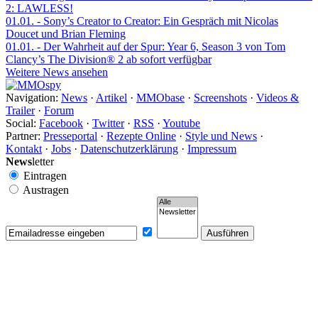
2: LAWLESS!
01.01.
- Sony’s Creator to Creator: Ein Gespräch mit Nicolas
Doucet und Brian Fleming
01.01.
- Der Wahrheit auf der Spur: Year 6, Season 3 von Tom
Clancy’s The Division® 2 ab sofort verfügbar
Weitere News ansehen
Navigation:
News
·
Artikel
·
MMObase
·
Screenshots
·
Videos &
Trailer
·
Forum
Social:
Facebook
·
Twitter
·
RSS
·
Youtube
Partner:
Presseportal
·
Rezepte Online
·
Style und News
·
Kontakt
·
Jobs
·
Datenschutzerklärung
·
Impressum
News
letter
Eintragen
Austragen