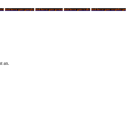
tsch
kiosk horror game gameplay
kiosk horror game german
kiosk horror game trailer
kiosk horror game verspieltes gnu
t an.