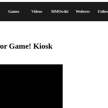
Games
Videos
MMOwiki
Weiteres
Follo
ror Game! Kiosk