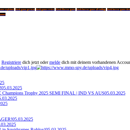
game explained
kiosk game german
kiosk game review
Kiosk Horror game
kiosk horror game all endings
kiosk horror game deu
games
.
Registriere
dich jetzt oder
melde
dich mit deinem vorhandenen Accoun
025
!
05.03.2025
ampions Trophy 2025 SEMI FINAL | IND VS AUS
05.03.2025
5.03.2025
2025
AGER!
05.03.2025
.03.2025
n Squidgames Roblox!
05.03.2025