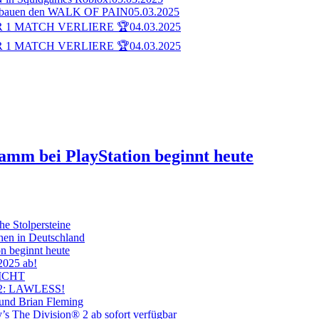
bauen den WALK OF PAIN
05.03.2025
 1 MATCH VERLIERE 🏆
04.03.2025
 1 MATCH VERLIERE 🏆
04.03.2025
ramm bei PlayStation beginnt heute
he Stolpersteine
hen in Deutschland
on beginnt heute
 2025 ab!
ICHT
on 2: LAWLESS!
 und Brian Fleming
’s The Division® 2 ab sofort verfügbar