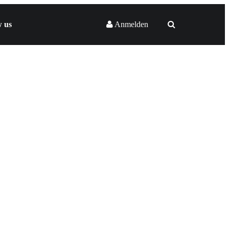
w us
Anmelden