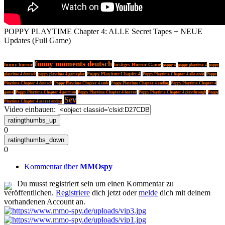
POPPY PLAYTIME Chapter 4: ALLE Secret Tapes + NEUE
Updates (Full Game)
funny moments deutsch
funny horror
lustiges Horror Game
poppy playtime 4
poppy 4
poppy
Poppy Playtime Chapter 4
playtime 4 deutsch
poppy playtime 4 gameplay
Poppy Playtime Chapter 4 alle ende
Poppy
Playtime Chapter 4 deutsch
Poppy Playtime Chapter 4 ende
Poppy Playtime Chapter 4 ending
Poppy Playtime Chapter 4
game
Poppy Playtime Chapter 4 german
Poppy Playtime Chapter 4 horror
Poppy Playtime Chapter 4 playthrough
Poppy
Sev
Playtime Chapter 4 secret ending
Video einbauen:
0
0
Kommentar über
MMOspy
Du musst registriert sein um einen Kommentar zu
veröffentlichen.
Registriere
dich jetzt oder
melde
dich mit deinem
vorhandenen Account an.