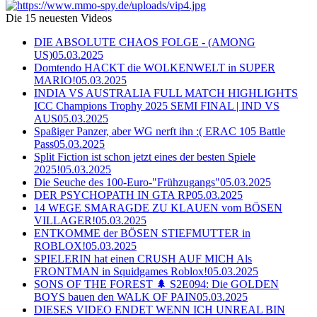
Die 15 neuesten Videos
DIE ABSOLUTE CHAOS FOLGE - (AMONG
US)
05.03.2025
Domtendo HACKT die WOLKENWELT in SUPER
MARIO!
05.03.2025
INDIA VS AUSTRALIA FULL MATCH HIGHLIGHTS
ICC Champions Trophy 2025 SEMI FINAL | IND VS
AUS
05.03.2025
Spaßiger Panzer, aber WG nerft ihn :( ERAC 105 Battle
Pass
05.03.2025
Split Fiction ist schon jetzt eines der besten Spiele
2025!
05.03.2025
Die Seuche des 100-Euro-"Frühzugangs"
05.03.2025
DER PSYCHOPATH IN GTA RP
05.03.2025
14 WEGE SMARAGDE ZU KLAUEN vom BÖSEN
VILLAGER!
05.03.2025
ENTKOMME der BÖSEN STIEFMUTTER in
ROBLOX!
05.03.2025
SPIELERIN hat einen CRUSH AUF MICH Als
FRONTMAN in Squidgames Roblox!
05.03.2025
SONS OF THE FOREST 🌲 S2E094: Die GOLDEN
BOYS bauen den WALK OF PAIN
05.03.2025
DIESES VIDEO ENDET WENN ICH UNREAL BIN