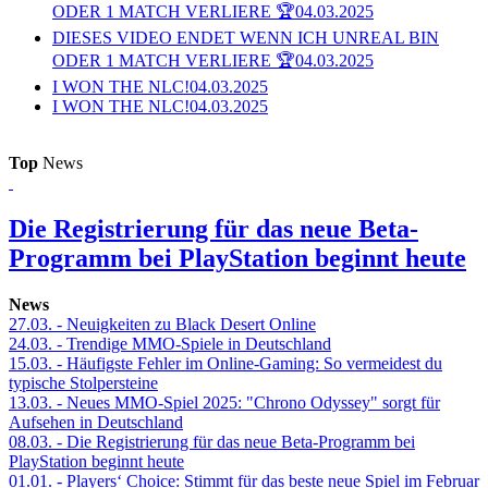
ODER 1 MATCH VERLIERE 🏆
04.03.2025
DIESES VIDEO ENDET WENN ICH UNREAL BIN
ODER 1 MATCH VERLIERE 🏆
04.03.2025
I WON THE NLC!
04.03.2025
I WON THE NLC!
04.03.2025
Top
News
Die Registrierung für das neue Beta-
Programm bei PlayStation beginnt heute
News
27.03.
- Neuigkeiten zu Black Desert Online
24.03.
- Trendige MMO-Spiele in Deutschland
15.03.
- Häufigste Fehler im Online-Gaming: So vermeidest du
typische Stolpersteine
13.03.
- Neues MMO-Spiel 2025: "Chrono Odyssey" sorgt für
Aufsehen in Deutschland
08.03.
- Die Registrierung für das neue Beta-Programm bei
PlayStation beginnt heute
01.01.
- Players‘ Choice: Stimmt für das beste neue Spiel im Februar