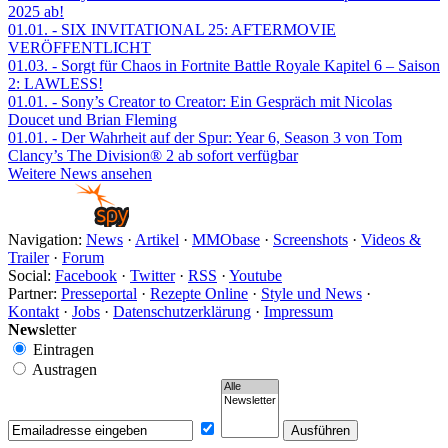
2025 ab!
01.01.
- SIX INVITATIONAL 25: AFTERMOVIE
VERÖFFENTLICHT
01.03.
- Sorgt für Chaos in Fortnite Battle Royale Kapitel 6 – Saison
2: LAWLESS!
01.01.
- Sony’s Creator to Creator: Ein Gespräch mit Nicolas
Doucet und Brian Fleming
01.01.
- Der Wahrheit auf der Spur: Year 6, Season 3 von Tom
Clancy’s The Division® 2 ab sofort verfügbar
Weitere News ansehen
Navigation:
News
·
Artikel
·
MMObase
·
Screenshots
·
Videos &
Trailer
·
Forum
Social:
Facebook
·
Twitter
·
RSS
·
Youtube
Partner:
Presseportal
·
Rezepte Online
·
Style und News
·
Kontakt
·
Jobs
·
Datenschutzerklärung
·
Impressum
News
letter
Eintragen
Austragen