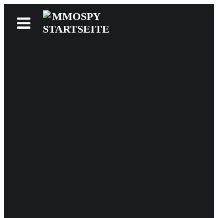
News
Reviews
Games
Videos
MMOwiki