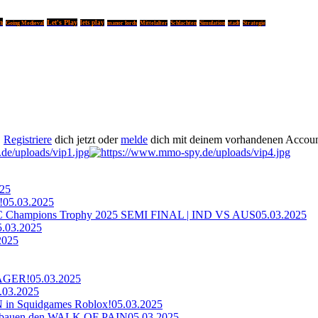
n
Let's Play
lets play
Going Medieval
manor lords
Mittelalter
Schlachten
Simulation
stadt
Strategie
.
Registriere
dich jetzt oder
melde
dich mit deinem vorhandenen Accoun
025
!
05.03.2025
ampions Trophy 2025 SEMI FINAL | IND VS AUS
05.03.2025
5.03.2025
2025
AGER!
05.03.2025
.03.2025
n Squidgames Roblox!
05.03.2025
bauen den WALK OF PAIN
05.03.2025