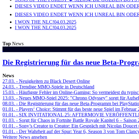
DIESES VIDEO ENDET WENN ICH UNREAL BIN ODER
DIESES VIDEO ENDET WENN ICH UNREAL BIN ODER
I WON THE NLC!
04.03.2025
I WON THE NLC!
04.03.2025
Top
News
Die Registrierung für das neue Beta-Prog
News
27.03.
- Neuigkeiten zu Black Desert Online
24.03.
- Trendige MMO-Spiele in Deutschland
15.03.
- Häufigste Fehler im Online-Gaming: So vermeidest du typisc
13.03.
- Neues MMO-Spiel 2025: "Chrono Odyssey" sorgt für Aufse
08.03.
- Die Registrierung für das neue Beta-Programm bei PlayStati
01.01.
- Players‘ Choice: Stimmt für das beste neue Spiel im Februar
01.01.
- SIX INVITATIONAL 25: AFTERMOVIE VERÖFFENTL
01.03.
- Sorgt für Chaos in Fortnite Battle Royale Kapitel 6 – Sais
01.01.
- Sony’s Creator to Creator: Ein Gespräch mit Nicolas Doucet
01.01.
- Der Wahrheit auf der Spur: Year 6, Season 3 von Tom Clancy
Weitere News ansehen