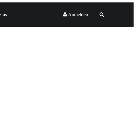
w us
Anmelden