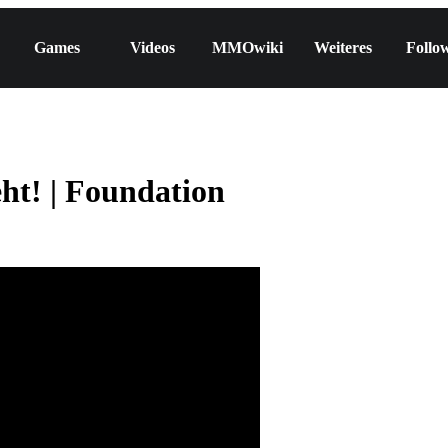
Games
Videos
MMOwiki
Weiteres
Follo
t! | Foundation