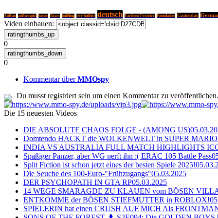
deutsch
Germa
Gameplay
Aufbau
aufbauspiel
bauen
Beam
building
city builder
Farthest Frontier
Foundation
Video einbauen:
0
0
Kommentar über
MMOspy
Du musst registriert sein um einen Kommentar zu veröffentlichen
Die 15 neuesten Videos
DIE ABSOLUTE CHAOS FOLGE - (AMONG US)
05.03.2
Domtendo HACKT die WOLKENWELT in SUPER MARIO
INDIA VS AUSTRALIA FULL MATCH HIGHLIGHTS ICC Ch
Spaßiger Panzer, aber WG nerft ihn :( ERAC 105 Battle Pass
0
Split Fiction ist schon jetzt eines der besten Spiele 2025!
05.03.
Die Seuche des 100-Euro-"Frühzugangs"
05.03.2025
DER PSYCHOPATH IN GTA RP
05.03.2025
14 WEGE SMARAGDE ZU KLAUEN vom BÖSEN VILL
ENTKOMME der BÖSEN STIEFMUTTER in ROBLOX!
05
SPIELERIN hat einen CRUSH AUF MICH Als FRONTMAN i
SONS OF THE FOREST 🌲 S2E094: Die GOLDEN BOYS 