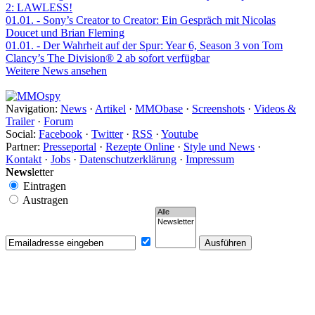
2: LAWLESS!
01.01.
- Sony’s Creator to Creator: Ein Gespräch mit Nicolas
Doucet und Brian Fleming
01.01.
- Der Wahrheit auf der Spur: Year 6, Season 3 von Tom
Clancy’s The Division® 2 ab sofort verfügbar
Weitere News ansehen
Navigation:
News
·
Artikel
·
MMObase
·
Screenshots
·
Videos &
Trailer
·
Forum
Social:
Facebook
·
Twitter
·
RSS
·
Youtube
Partner:
Presseportal
·
Rezepte Online
·
Style und News
·
Kontakt
·
Jobs
·
Datenschutzerklärung
·
Impressum
News
letter
Eintragen
Austragen