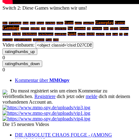
Switch 2: Diese Games wünschen wir uns!
Gameplay
Game
Games
über
30 sekunden
beans
beste
Datum
erscheint
esther
game2
GameOne
Gaming
Neu
Nintendo
Preview
rbtv
Review
gamtwo
handheld
john
mario
mario kart
one
Release
Spiele
Rocket
rocketbeans
rocketbeanstv
switch
reviews
smash bros
starfox
switch 2
titles
trant
TV
Two
upcoming
veröffentlichung
videogame
Wann
zelda
Video einbauen:
0
0
Kommentar über
MMOspy
Du musst registriert sein um einen Kommentar zu
veröffentlichen.
Registriere
dich jetzt oder
melde
dich mit deinem
vorhandenen Account an.
Die 15 neuesten Videos
DIE ABSOLUTE CHAOS FOLGE - (AMONG