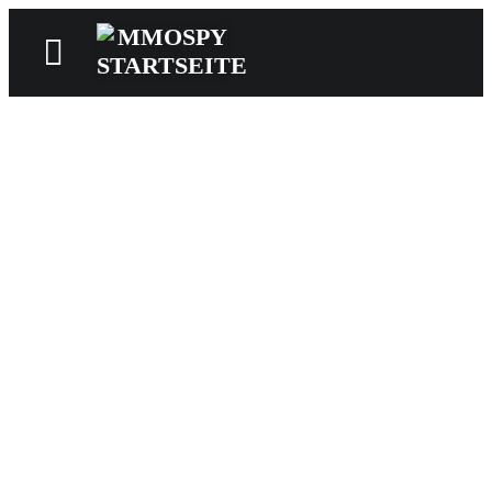
News
Reviews
Games
Videos
MMOwiki