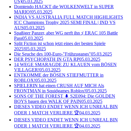
US)
05.03.2025
Domtendo HACKT die WOLKENWELT in SUPER
MARIO!
05.03.2025
INDIA VS AUSTRALIA FULL MATCH HIGHLIGHTS
ICC Champions Trophy 2025 SEMI FINAL | IND VS
AUS
05.03.2025
Spaßiger Panzer, aber WG nerft ihn :( ERAC 105 Battle
Pass
05.03.2025
Split Fiction ist schon jetzt eines der besten Spiele
2025!
05.03.2025
Die Seuche des 100-Euro-"Frühzugangs"
05.03.2025
DER PSYCHOPATH IN GTA RP
05.03.2025
14 WEGE SMARAGDE ZU KLAUEN vom BÖSEN
VILLAGER!
05.03.2025
ENTKOMME der BÖSEN STIEFMUTTER in
ROBLOX!
05.03.2025
SPIELERIN hat einen CRUSH AUF MICH Als
FRONTMAN in Squidgames Roblox!
05.03.2025
SONS OF THE FOREST 🌲 S2E094: Die GOLDEN
BOYS bauen den WALK OF PAIN
05.03.2025
DIESES VIDEO ENDET WENN ICH UNREAL BIN
ODER 1 MATCH VERLIERE 🏆
04.03.2025
DIESES VIDEO ENDET WENN ICH UNREAL BIN
ODER 1 MATCH VERLIERE 🏆
04.03.2025