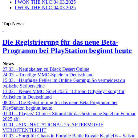
I WON THE NLC!
04.03.2025
I WON THE NLC!
04.03.2025
Top
News
Die Registrierung für das neue Beta-
Programm bei PlayStation beginnt heute
News
27.03.
- Neuigkeiten zu Black Desert Online
24.03.
- Trendige MMO-Spiele in Deutschland
15.03.
- Häufigste Fehler im Online-Gaming: So vermeidest du
typische Stolpersteine
13.03.
- Neues MMO-Spiel 2025: "Chrono Odyssey" sorgt für
Aufsehen in Deutschland
08.03.
- Die Registrierung für das neue Beta-Programm bei
PlayStation beginnt heute
01.01.
- Players‘ Choice: Stimmt für das beste neue Spiel im Februar
2025 ab!
01.01.
- SIX INVITATIONAL 25: AFTERMOVIE
VERÖFFENTLICHT
01.03.
- Sorgt für Chaos in Fortnite Battle Royale Kapitel 6 – Saison