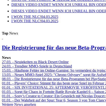
DIESES VIDEO ENDET WENN ICH UNREAL BIN ODER
DIESES VIDEO ENDET WENN ICH UNREAL BIN ODER
I WON THE NLC!
04.03.2025
I WON THE NLC!
04.03.2025
Top
News
Die Registrierung für das neue Beta-Prog
News
27.03.
- Neuigkeiten zu Black Desert Online
24.03.
- Trendige MMO-Spiele in Deutschland
15.03.
- Häufigste Fehler im Online-Gaming: So vermeidest du typisc
13.03.
- Neues MMO-Spiel 2025: "Chrono Odyssey" sorgt für Aufse
08.03.
- Die Registrierung für das neue Beta-Programm bei PlayStati
01.01.
- Players‘ Choice: Stimmt für das beste neue Spiel im Februar
01.01.
- SIX INVITATIONAL 25: AFTERMOVIE VERÖFFENTL
01.03.
- Sorgt für Chaos in Fortnite Battle Royale Kapitel 6 – Sais
01.01.
- Sony’s Creator to Creator: Ein Gespräch mit Nicolas Doucet
01.01.
- Der Wahrheit auf der Spur: Year 6, Season 3 von Tom Clancy
Weitere News ansehen