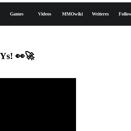
Games
Videos
MMOwiki
Weiteres
Follo
Ys! 👀🚀