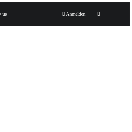
w us
Anmelden