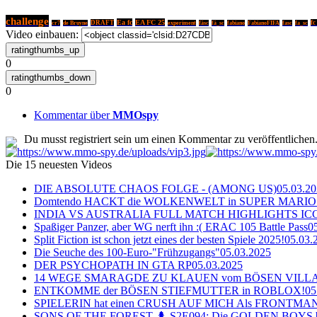
challenge
Ea fc
EA FC 25
DRAFT
fc
cr7
de Bruyne
experiment
fäsc
fä_sc
fabiano
FabianoFIFA
fasc
fa_sc
Video einbauen:
0
0
Kommentar über
MMOspy
Du musst registriert sein um einen Kommentar zu veröffentlichen
Die 15 neuesten Videos
DIE ABSOLUTE CHAOS FOLGE - (AMONG US)
05.03.2
Domtendo HACKT die WOLKENWELT in SUPER MARIO
INDIA VS AUSTRALIA FULL MATCH HIGHLIGHTS ICC Ch
Spaßiger Panzer, aber WG nerft ihn :( ERAC 105 Battle Pass
0
Split Fiction ist schon jetzt eines der besten Spiele 2025!
05.03.
Die Seuche des 100-Euro-"Frühzugangs"
05.03.2025
DER PSYCHOPATH IN GTA RP
05.03.2025
14 WEGE SMARAGDE ZU KLAUEN vom BÖSEN VILL
ENTKOMME der BÖSEN STIEFMUTTER in ROBLOX!
05
SPIELERIN hat einen CRUSH AUF MICH Als FRONTMAN i
SONS OF THE FOREST 🌲 S2E094: Die GOLDEN BOYS 