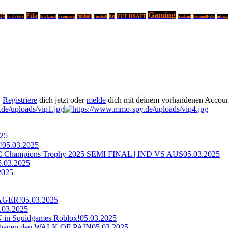
Gaming
Fifa
fut
FUT DRAFT
 25
fußball
fc 25 toty
fifa kanal
Frimpong
fussball
haaland
LeniundFabs
mbap
.
Registriere
dich jetzt oder
melde
dich mit deinem vorhandenen Accoun
025
!
05.03.2025
ampions Trophy 2025 SEMI FINAL | IND VS AUS
05.03.2025
5.03.2025
2025
AGER!
05.03.2025
.03.2025
n Squidgames Roblox!
05.03.2025
bauen den WALK OF PAIN
05.03.2025