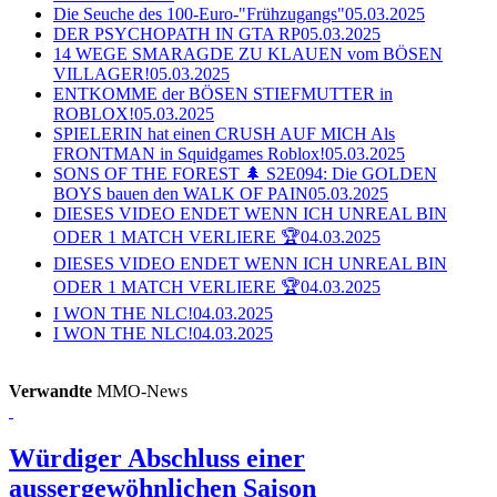
Die Seuche des 100-Euro-"Frühzugangs"
05.03.2025
DER PSYCHOPATH IN GTA RP
05.03.2025
14 WEGE SMARAGDE ZU KLAUEN vom BÖSEN
VILLAGER!
05.03.2025
ENTKOMME der BÖSEN STIEFMUTTER in
ROBLOX!
05.03.2025
SPIELERIN hat einen CRUSH AUF MICH Als
FRONTMAN in Squidgames Roblox!
05.03.2025
SONS OF THE FOREST 🌲 S2E094: Die GOLDEN
BOYS bauen den WALK OF PAIN
05.03.2025
DIESES VIDEO ENDET WENN ICH UNREAL BIN
ODER 1 MATCH VERLIERE 🏆
04.03.2025
DIESES VIDEO ENDET WENN ICH UNREAL BIN
ODER 1 MATCH VERLIERE 🏆
04.03.2025
I WON THE NLC!
04.03.2025
I WON THE NLC!
04.03.2025
Verwandte
MMO-News
Würdiger Abschluss einer
aussergewöhnlichen Saison