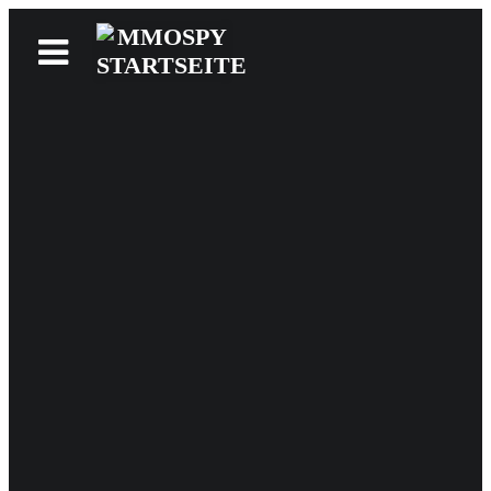
News
Reviews
Games
Videos
MMOwiki