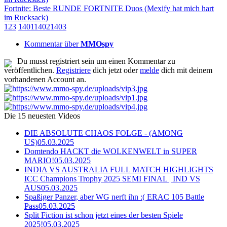
Fortnite: Beste RUNDE FORTNITE Duos (Mexify hat mich hart
im Rucksack)
1
2
3
1401
1402
1403
Kommentar über
MMOspy
Du musst registriert sein um einen Kommentar zu
veröffentlichen.
Registriere
dich jetzt oder
melde
dich mit deinem
vorhandenen Account an.
Die 15 neuesten Videos
DIE ABSOLUTE CHAOS FOLGE - (AMONG
US)
05.03.2025
Domtendo HACKT die WOLKENWELT in SUPER
MARIO!
05.03.2025
INDIA VS AUSTRALIA FULL MATCH HIGHLIGHTS
ICC Champions Trophy 2025 SEMI FINAL | IND VS
AUS
05.03.2025
Spaßiger Panzer, aber WG nerft ihn :( ERAC 105 Battle
Pass
05.03.2025
Split Fiction ist schon jetzt eines der besten Spiele
2025!
05.03.2025