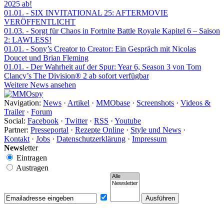
2025 ab!
01.01.
- SIX INVITATIONAL 25: AFTERMOVIE
VERÖFFENTLICHT
01.03.
- Sorgt für Chaos in Fortnite Battle Royale Kapitel 6 – Saison
2: LAWLESS!
01.01.
- Sony’s Creator to Creator: Ein Gespräch mit Nicolas
Doucet und Brian Fleming
01.01.
- Der Wahrheit auf der Spur: Year 6, Season 3 von Tom
Clancy’s The Division® 2 ab sofort verfügbar
Weitere News ansehen
Navigation:
News
·
Artikel
·
MMObase
·
Screenshots
·
Videos &
Trailer
·
Forum
Social:
Facebook
·
Twitter
·
RSS
·
Youtube
Partner:
Presseportal
·
Rezepte Online
·
Style und News
·
Kontakt
·
Jobs
·
Datenschutzerklärung
·
Impressum
News
letter
Eintragen
Austragen