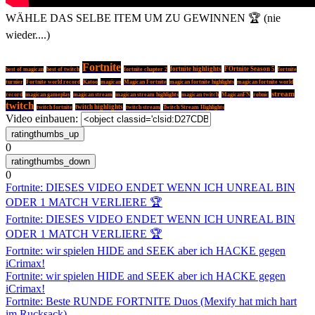
WÄHLE DAS SELBE ITEM UM ZU GEWINNEN 🏆 (nie
wieder....)
Fortnite
fortnite chapter 2
fortnite highlights
FOrtnite Season 5
best of magican
best of twitch
fortnite
magican
turnier
Fortnite world record
Katoo
Magican Fortnite
magican fortnite highlights
magican fortnite world
stream
record
magican gameplay
magican stream
magican stream highlights
magican twitch
MagicanFN
robnic
twitch
twitch highlights
twitch fortnite
twitch stream
Twitch Stream Highlights
Video einbauen:
0
0
Fortnite: DIESES VIDEO ENDET WENN ICH UNREAL BIN
ODER 1 MATCH VERLIERE 🏆
Fortnite: DIESES VIDEO ENDET WENN ICH UNREAL BIN
ODER 1 MATCH VERLIERE 🏆
Fortnite: wir spielen HIDE and SEEK aber ich HACKE gegen
iCrimax!
Fortnite: wir spielen HIDE and SEEK aber ich HACKE gegen
iCrimax!
Fortnite: Beste RUNDE FORTNITE Duos (Mexify hat mich hart
im Rucksack)