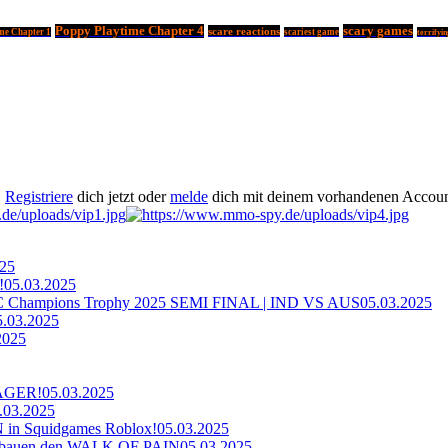
Poppy Playtime Chapter 4
scary games
scare reactions
me Chapter 1
scariest game
terrifyin
.
Registriere
dich jetzt oder
melde
dich mit deinem vorhandenen Accoun
025
!
05.03.2025
ampions Trophy 2025 SEMI FINAL | IND VS AUS
05.03.2025
5.03.2025
2025
AGER!
05.03.2025
.03.2025
n Squidgames Roblox!
05.03.2025
bauen den WALK OF PAIN
05.03.2025