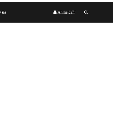
w us
Anmelden