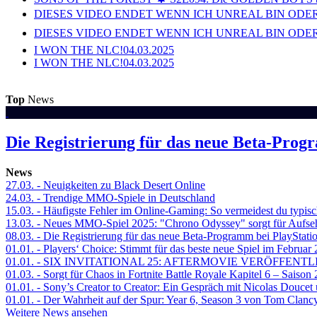
DIESES VIDEO ENDET WENN ICH UNREAL BIN ODER
DIESES VIDEO ENDET WENN ICH UNREAL BIN ODER
I WON THE NLC!
04.03.2025
I WON THE NLC!
04.03.2025
Top
News
Die Registrierung für das neue Beta-Prog
News
27.03.
- Neuigkeiten zu Black Desert Online
24.03.
- Trendige MMO-Spiele in Deutschland
15.03.
- Häufigste Fehler im Online-Gaming: So vermeidest du typisc
13.03.
- Neues MMO-Spiel 2025: "Chrono Odyssey" sorgt für Aufse
08.03.
- Die Registrierung für das neue Beta-Programm bei PlayStati
01.01.
- Players‘ Choice: Stimmt für das beste neue Spiel im Februar
01.01.
- SIX INVITATIONAL 25: AFTERMOVIE VERÖFFENTL
01.03.
- Sorgt für Chaos in Fortnite Battle Royale Kapitel 6 – Sais
01.01.
- Sony’s Creator to Creator: Ein Gespräch mit Nicolas Doucet
01.01.
- Der Wahrheit auf der Spur: Year 6, Season 3 von Tom Clancy
Weitere News ansehen