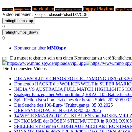
markiplier
Poppy Playtime
jumpscares
horrifying
markiplier poppy playtime
Poppy Playti
Video einbauen:
0
0
Kommentar über
MMOspy
Du musst registriert sein um einen Kommentar zu veröffentlichen
Die 15 neuesten Videos
DIE ABSOLUTE CHAOS FOLGE - (AMONG US)
05.03.2
Domtendo HACKT die WOLKENWELT in SUPER MARIO
INDIA VS AUSTRALIA FULL MATCH HIGHLIGHTS ICC Ch
Spaßiger Panzer, aber WG nerft ihn :( ERAC 105 Battle Pass
0
Split Fiction ist schon jetzt eines der besten Spiele 2025!
05.03.
Die Seuche des 100-Euro-"Frühzugangs"
05.03.2025
DER PSYCHOPATH IN GTA RP
05.03.2025
14 WEGE SMARAGDE ZU KLAUEN vom BÖSEN VILL
ENTKOMME der BÖSEN STIEFMUTTER in ROBLOX!
05
SPIELERIN hat einen CRUSH AUF MICH Als FRONTMAN i
SONS OF THE FOREST 🌲 S2E094: Die GOLDEN BOYS 