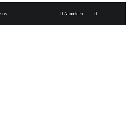
w us
Anmelden