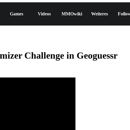
Games
Videos
MMOwiki
Weiteres
Follo
er Challenge in Geoguessr