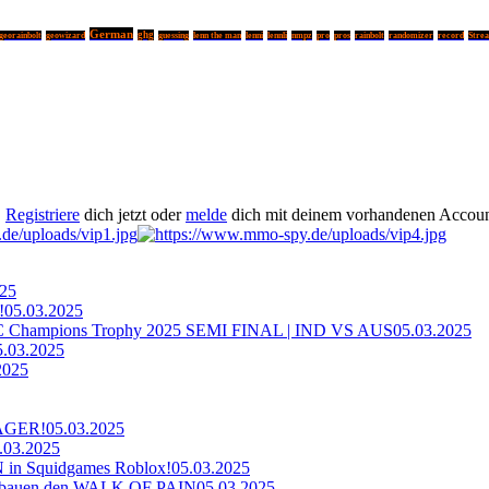
German
ghg
georainbolt
geowizard
guessing
lenn the man
lenni
lennli
nmpz
pro
pros
rainbolt
randomizer
record
Stre
.
Registriere
dich jetzt oder
melde
dich mit deinem vorhandenen Accoun
025
!
05.03.2025
ampions Trophy 2025 SEMI FINAL | IND VS AUS
05.03.2025
5.03.2025
2025
AGER!
05.03.2025
.03.2025
n Squidgames Roblox!
05.03.2025
bauen den WALK OF PAIN
05.03.2025