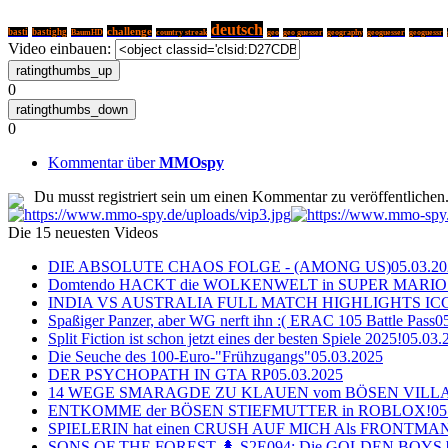
deutsch
challenge
basti
bastighg
BaumHD
country streak
geo
geo guesser
geography
geoguesser
geoguessr
Video einbauen:
0
0
Kommentar über
MMOspy
Du musst registriert sein um einen Kommentar zu veröffentlichen
Die 15 neuesten Videos
DIE ABSOLUTE CHAOS FOLGE - (AMONG US)
05.03.2
Domtendo HACKT die WOLKENWELT in SUPER MARIO
INDIA VS AUSTRALIA FULL MATCH HIGHLIGHTS ICC Ch
Spaßiger Panzer, aber WG nerft ihn :( ERAC 105 Battle Pass
0
Split Fiction ist schon jetzt eines der besten Spiele 2025!
05.03.
Die Seuche des 100-Euro-"Frühzugangs"
05.03.2025
DER PSYCHOPATH IN GTA RP
05.03.2025
14 WEGE SMARAGDE ZU KLAUEN vom BÖSEN VILL
ENTKOMME der BÖSEN STIEFMUTTER in ROBLOX!
05
SPIELERIN hat einen CRUSH AUF MICH Als FRONTMAN i
SONS OF THE FOREST 🌲 S2E094: Die GOLDEN BOYS 