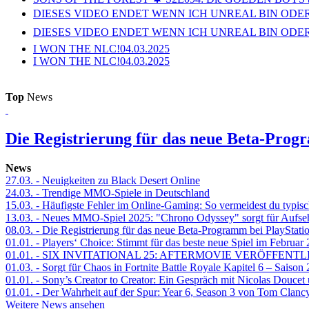
DIESES VIDEO ENDET WENN ICH UNREAL BIN ODER
DIESES VIDEO ENDET WENN ICH UNREAL BIN ODER
I WON THE NLC!
04.03.2025
I WON THE NLC!
04.03.2025
Top
News
Die Registrierung für das neue Beta-Prog
News
27.03.
- Neuigkeiten zu Black Desert Online
24.03.
- Trendige MMO-Spiele in Deutschland
15.03.
- Häufigste Fehler im Online-Gaming: So vermeidest du typisc
13.03.
- Neues MMO-Spiel 2025: "Chrono Odyssey" sorgt für Aufse
08.03.
- Die Registrierung für das neue Beta-Programm bei PlayStati
01.01.
- Players‘ Choice: Stimmt für das beste neue Spiel im Februar
01.01.
- SIX INVITATIONAL 25: AFTERMOVIE VERÖFFENTL
01.03.
- Sorgt für Chaos in Fortnite Battle Royale Kapitel 6 – Sais
01.01.
- Sony’s Creator to Creator: Ein Gespräch mit Nicolas Doucet
01.01.
- Der Wahrheit auf der Spur: Year 6, Season 3 von Tom Clancy
Weitere News ansehen