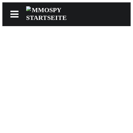
News
Reviews
Games
Videos
MMOwiki