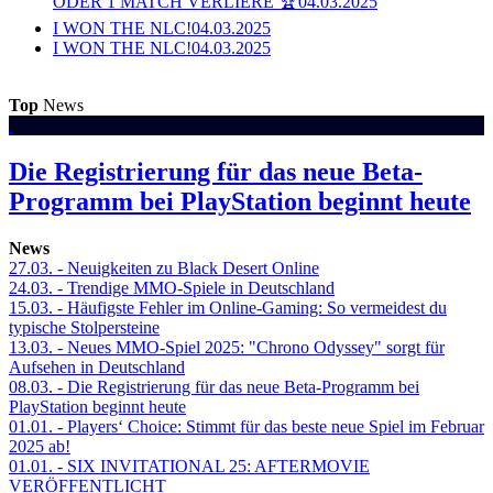
ODER 1 MATCH VERLIERE 🏆
04.03.2025
I WON THE NLC!
04.03.2025
I WON THE NLC!
04.03.2025
Top
News
Die Registrierung für das neue Beta-
Programm bei PlayStation beginnt heute
News
27.03.
- Neuigkeiten zu Black Desert Online
24.03.
- Trendige MMO-Spiele in Deutschland
15.03.
- Häufigste Fehler im Online-Gaming: So vermeidest du
typische Stolpersteine
13.03.
- Neues MMO-Spiel 2025: "Chrono Odyssey" sorgt für
Aufsehen in Deutschland
08.03.
- Die Registrierung für das neue Beta-Programm bei
PlayStation beginnt heute
01.01.
- Players‘ Choice: Stimmt für das beste neue Spiel im Februar
2025 ab!
01.01.
- SIX INVITATIONAL 25: AFTERMOVIE
VERÖFFENTLICHT