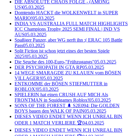
DIE ABSOLUTE CHAOS FOLGE - (AMONG
US)
05.03.2025
Domtendo HACKT die WOLKENWELT in SUPER
MARIO!
05.03.2025
INDIA VS AUSTRALIA FULL MATCH HIGHLIGHTS
ICC Champions Trophy 2025 SEMI FINAL | IND VS
AUS
05.03.2025
Spaßiger Panzer, aber WG nerft ihn :( ERAC 105 Battle
Pass
05.03.2025
Split Fiction ist schon jetzt eines der besten Spiele
2025!
05.03.2025
Die Seuche des 100-Euro-"Frühzugangs"
05.03.2025
DER PSYCHOPATH IN GTA RP
05.03.2025
14 WEGE SMARAGDE ZU KLAUEN vom BÖSEN
VILLAGER!
05.03.2025
ENTKOMME der BÖSEN STIEFMUTTER in
ROBLOX!
05.03.2025
SPIELERIN hat einen CRUSH AUF MICH Als
FRONTMAN in Squidgames Roblox!
05.03.2025
SONS OF THE FOREST 🌲 S2E094: Die GOLDEN
BOYS bauen den WALK OF PAIN
05.03.2025
DIESES VIDEO ENDET WENN ICH UNREAL BIN
ODER 1 MATCH VERLIERE 🏆
04.03.2025
DIESES VIDEO ENDET WENN ICH UNREAL BIN