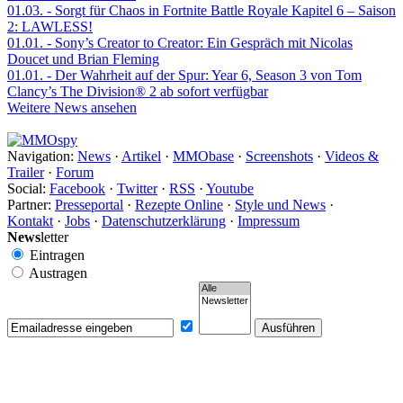
01.03.
- Sorgt für Chaos in Fortnite Battle Royale Kapitel 6 – Saison
2: LAWLESS!
01.01.
- Sony’s Creator to Creator: Ein Gespräch mit Nicolas
Doucet und Brian Fleming
01.01.
- Der Wahrheit auf der Spur: Year 6, Season 3 von Tom
Clancy’s The Division® 2 ab sofort verfügbar
Weitere News ansehen
Navigation:
News
·
Artikel
·
MMObase
·
Screenshots
·
Videos &
Trailer
·
Forum
Social:
Facebook
·
Twitter
·
RSS
·
Youtube
Partner:
Presseportal
·
Rezepte Online
·
Style und News
·
Kontakt
·
Jobs
·
Datenschutzerklärung
·
Impressum
News
letter
Eintragen
Austragen