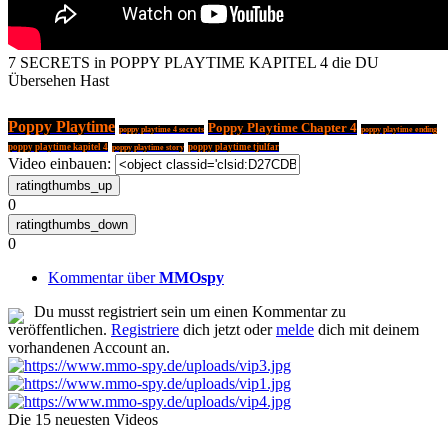
7 SECRETS in POPPY PLAYTIME KAPITEL 4 die DU
Übersehen Hast
Poppy Playtime
Poppy Playtime Chapter 4
poppy playtime ending
poppy playtime 4 secrets
poppy playtime kapitel 4
poppy playtime tjulfar
poppy playtime story
Video einbauen:
0
0
Kommentar über
MMOspy
Du musst registriert sein um einen Kommentar zu
veröffentlichen.
Registriere
dich jetzt oder
melde
dich mit deinem
vorhandenen Account an.
Die 15 neuesten Videos