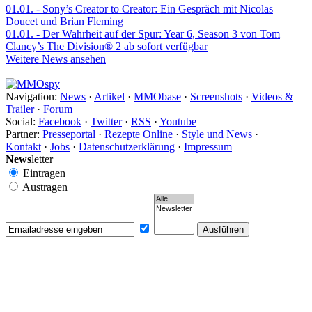
01.01.
- Sony’s Creator to Creator: Ein Gespräch mit Nicolas
Doucet und Brian Fleming
01.01.
- Der Wahrheit auf der Spur: Year 6, Season 3 von Tom
Clancy’s The Division® 2 ab sofort verfügbar
Weitere News ansehen
Navigation:
News
·
Artikel
·
MMObase
·
Screenshots
·
Videos &
Trailer
·
Forum
Social:
Facebook
·
Twitter
·
RSS
·
Youtube
Partner:
Presseportal
·
Rezepte Online
·
Style und News
·
Kontakt
·
Jobs
·
Datenschutzerklärung
·
Impressum
News
letter
Eintragen
Austragen