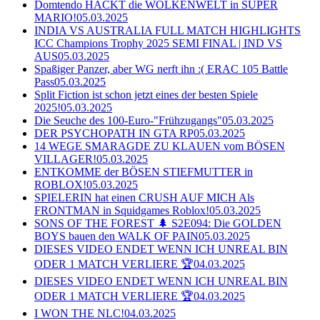
Domtendo HACKT die WOLKENWELT in SUPER
MARIO!
05.03.2025
INDIA VS AUSTRALIA FULL MATCH HIGHLIGHTS
ICC Champions Trophy 2025 SEMI FINAL | IND VS
AUS
05.03.2025
Spaßiger Panzer, aber WG nerft ihn :( ERAC 105 Battle
Pass
05.03.2025
Split Fiction ist schon jetzt eines der besten Spiele
2025!
05.03.2025
Die Seuche des 100-Euro-"Frühzugangs"
05.03.2025
DER PSYCHOPATH IN GTA RP
05.03.2025
14 WEGE SMARAGDE ZU KLAUEN vom BÖSEN
VILLAGER!
05.03.2025
ENTKOMME der BÖSEN STIEFMUTTER in
ROBLOX!
05.03.2025
SPIELERIN hat einen CRUSH AUF MICH Als
FRONTMAN in Squidgames Roblox!
05.03.2025
SONS OF THE FOREST 🌲 S2E094: Die GOLDEN
BOYS bauen den WALK OF PAIN
05.03.2025
DIESES VIDEO ENDET WENN ICH UNREAL BIN
ODER 1 MATCH VERLIERE 🏆
04.03.2025
DIESES VIDEO ENDET WENN ICH UNREAL BIN
ODER 1 MATCH VERLIERE 🏆
04.03.2025
I WON THE NLC!
04.03.2025