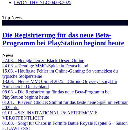
I WON THE NLC!
04.03.2025
Top
News
Die Registrierung für das neue Beta-
Programm bei PlayStation beginnt heute
News
27.03.
- Neuigkeiten zu Black Desert Online
24.03.
- Trendige MMO-Spiele in Deutschland
15.03.
- Häufigste Fehler im Online-Gaming: So vermeidest du
typische Stolpersteine
13.03.
- Neues MMO-Spiel 2025: "Chrono Odyssey" sorgt für
Aufsehen in Deutschland
08.03.
- Die Registrierung für das neue Beta-Programm bei
PlayStation beginnt heute
01.01.
- Players‘ Choice: Stimmt für das beste neue Spiel im Februar
2025 ab!
01.01.
- SIX INVITATIONAL 25: AFTERMOVIE
VERÖFFENTLICHT
01.03.
- Sorgt für Chaos in Fortnite Battle Royale Kapitel 6 – Saison
2: LAWLESS!