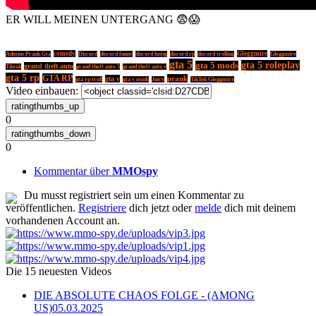
ER WILL MEINEN UNTERGANG 😨😱
comedy
Gleggmire
Admins Prank Gta
Discord
discord funny
discord lustig
discord rp
discord trolling
Gleggmire
gta 5
gta 5 roleplay
gta 5 mods
grand theft auto
Tiktok
grand theft auto 5
grand theft auto v
gta 5 rp
GTA RP
prank
gta v
gta rp troll
gta v mods
Juicy
TikTok Gleggmire
Video einbauen:
0
0
Kommentar über
MMOspy
Du musst registriert sein um einen Kommentar zu
veröffentlichen.
Registriere
dich jetzt oder
melde
dich mit deinem
vorhandenen Account an.
Die 15 neuesten Videos
DIE ABSOLUTE CHAOS FOLGE - (AMONG
US)
05.03.2025