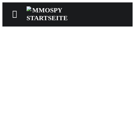
News
Reviews
Games
Videos
MMOwiki