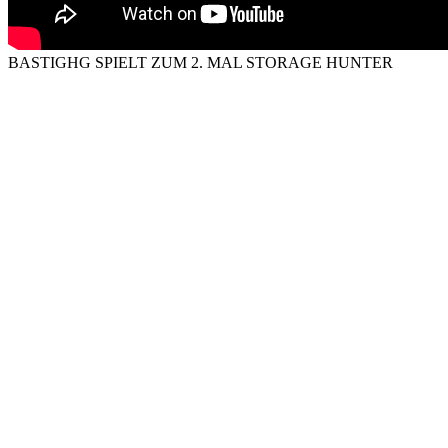
BASTIGHG SPIELT ZUM 2. MAL STORAGE HUNTER
SIMULATOR
bastighg
1.
2 kanal
2.
badlion cosmetics
bastian gameplay
bastighg bedwars
bastighg bw
bastighg challenge
bastighg
deutsch
challenge
hypixel
bed
Bedwars
bedwars bastighg
bestof
bieten
bw
comeback
Download
durchspielen
German
Gameplay
Highlights
ghg
Hardcore
extreme
Garagen
gomme
GommeHD
Hunter
investieren
Minecraft
mc
Paluten
Projekt
random
investment
Kaufen
mal
palutenghg
pvp bastighg
Reich
rivals
runde
twitch
Team
schock
Sim
simulator
Storage
taktik
verkaufen
zum
zweitkanal
Video einbauen:
0
0
Kommentar über
MMOspy
Du musst registriert sein um einen Kommentar zu
veröffentlichen.
Registriere
dich jetzt oder
melde
dich mit deinem
vorhandenen Account an.