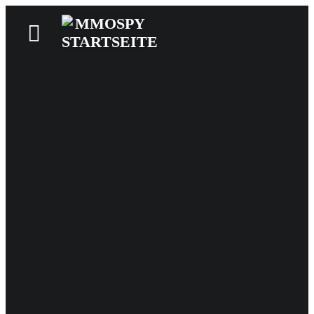
News
Reviews
Games
Videos
MMOwiki