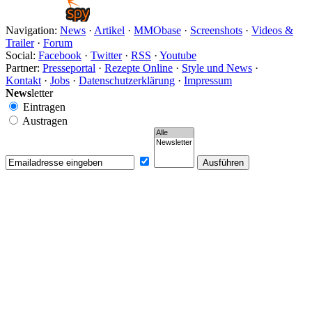
Navigation:
News
·
Artikel
·
MMObase
·
Screenshots
·
Videos &
Trailer
·
Forum
Social:
Facebook
·
Twitter
·
RSS
·
Youtube
Partner:
Presseportal
·
Rezepte Online
·
Style und News
·
Kontakt
·
Jobs
·
Datenschutzerklärung
·
Impressum
News
letter
Eintragen
Austragen