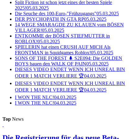
Split Fiction ist schon jetzt eines der besten Spiele
2025!
05.03.2025
Die Seuche des 100-Euro-"Frühzugangs"
05.03.2025
DER PSYCHOPATH IN GTA RP
05.03.2025
14 WEGE SMARAGDE ZU KLAUEN vom BÖSEN
VILLAGER!
05.03.2025
ENTKOMME der BÖSEN STIEFMUTTER in
ROBLOX!
05.03.2025
SPIELERIN hat einen CRUSH AUF MICH Als
FRONTMAN in Squidgames Roblox!
05.03.2025
SONS OF THE FOREST 🌲 S2E094: Die GOLDEN
BOYS bauen den WALK OF PAIN
05.03.2025
DIESES VIDEO ENDET WENN ICH UNREAL BIN
ODER 1 MATCH VERLIERE 🏆
04.03.2025
DIESES VIDEO ENDET WENN ICH UNREAL BIN
ODER 1 MATCH VERLIERE 🏆
04.03.2025
I WON THE NLC!
04.03.2025
I WON THE NLC!
04.03.2025
Top
News
Die Registrierung für das neue Beta-