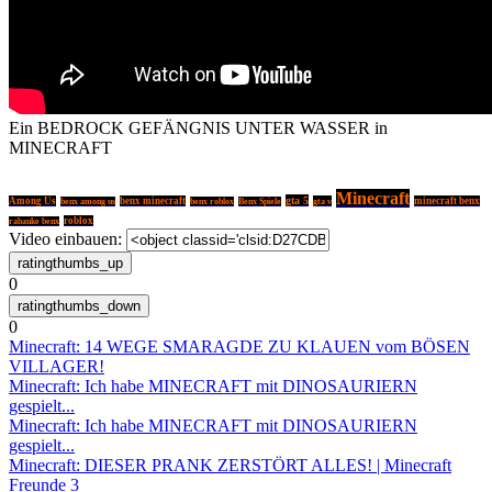
Ein BEDROCK GEFÄNGNIS UNTER WASSER in
MINECRAFT
Minecraft
gta 5
Among Us
benx minecraft
gta v
minecraft benx
benx among us
benx roblox
Benx Spiele
roblox
rabauke benx
Video einbauen:
0
0
Minecraft: 14 WEGE SMARAGDE ZU KLAUEN vom BÖSEN
VILLAGER!
Minecraft: Ich habe MINECRAFT mit DINOSAURIERN
gespielt...
Minecraft: Ich habe MINECRAFT mit DINOSAURIERN
gespielt...
Minecraft: DIESER PRANK ZERSTÖRT ALLES! | Minecraft
Freunde 3