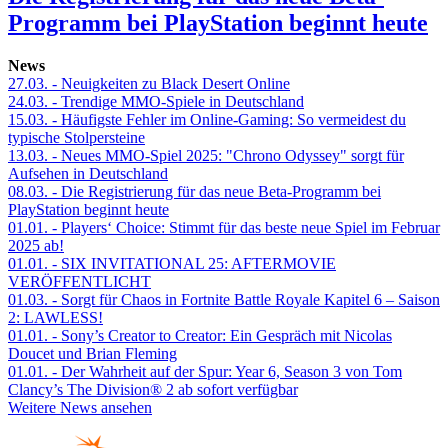
Programm bei PlayStation beginnt heute
News
27.03.
- Neuigkeiten zu Black Desert Online
24.03.
- Trendige MMO-Spiele in Deutschland
15.03.
- Häufigste Fehler im Online-Gaming: So vermeidest du
typische Stolpersteine
13.03.
- Neues MMO-Spiel 2025: "Chrono Odyssey" sorgt für
Aufsehen in Deutschland
08.03.
- Die Registrierung für das neue Beta-Programm bei
PlayStation beginnt heute
01.01.
- Players‘ Choice: Stimmt für das beste neue Spiel im Februar
2025 ab!
01.01.
- SIX INVITATIONAL 25: AFTERMOVIE
VERÖFFENTLICHT
01.03.
- Sorgt für Chaos in Fortnite Battle Royale Kapitel 6 – Saison
2: LAWLESS!
01.01.
- Sony’s Creator to Creator: Ein Gespräch mit Nicolas
Doucet und Brian Fleming
01.01.
- Der Wahrheit auf der Spur: Year 6, Season 3 von Tom
Clancy’s The Division® 2 ab sofort verfügbar
Weitere News ansehen