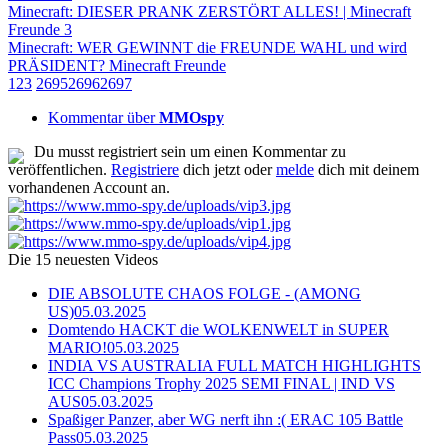
Minecraft: DIESER PRANK ZERSTÖRT ALLES! | Minecraft
Freunde 3
Minecraft: WER GEWINNT die FREUNDE WAHL und wird
PRÄSIDENT? Minecraft Freunde
1
2
3
2695
2696
2697
Kommentar über
MMOspy
Du musst registriert sein um einen Kommentar zu
veröffentlichen.
Registriere
dich jetzt oder
melde
dich mit deinem
vorhandenen Account an.
Die 15 neuesten Videos
DIE ABSOLUTE CHAOS FOLGE - (AMONG
US)
05.03.2025
Domtendo HACKT die WOLKENWELT in SUPER
MARIO!
05.03.2025
INDIA VS AUSTRALIA FULL MATCH HIGHLIGHTS
ICC Champions Trophy 2025 SEMI FINAL | IND VS
AUS
05.03.2025
Spaßiger Panzer, aber WG nerft ihn :( ERAC 105 Battle
Pass
05.03.2025