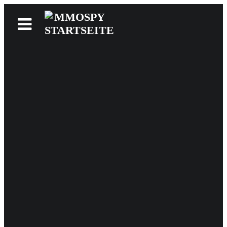
News
Reviews
Games
Videos
MMOwiki