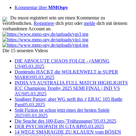
Kommentar über
MMOspy
Du musst registriert sein um einen Kommentar zu
veröffentlichen.
Registriere
dich jetzt oder
melde
dich mit deinem
vorhandenen Account an.
Die 15 neuesten Videos
DIE ABSOLUTE CHAOS FOLGE - (AMONG
US)
05.03.2025
Domtendo HACKT die WOLKENWELT in SUPER
MARIO!
05.03.2025
INDIA VS AUSTRALIA FULL MATCH HIGHLIGHTS
ICC Champions Trophy 2025 SEMI FINAL | IND VS
AUS
05.03.2025
Spaßiger Panzer, aber WG nerft ihn :( ERAC 105 Battle
Pass
05.03.2025
Split Fiction ist schon jetzt eines der besten Spiele
2025!
05.03.2025
Die Seuche des 100-Euro-"Frühzugangs"
05.03.2025
DER PSYCHOPATH IN GTA RP
05.03.2025
14 WEGE SMARAGDE ZU KLAUEN vom BÖSEN