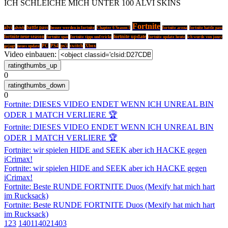
ICH SCHLEICHE MICH UNTER 100 ALVI SKINS
Fortnite
alvi
alvivb
battle pass
besser werden in fortnite
Chapter 6 Season 1
fortnite arena
fortnite battle pass
fortnite update
fortnite neue season
fortnite tipps und tricks
fortnite spas
fortnite update heute
ich wurde von jonzy
PC
PS4
ps5
switch
Xbox
gejagt
neues update
Video einbauen:
0
0
Fortnite: DIESES VIDEO ENDET WENN ICH UNREAL BIN
ODER 1 MATCH VERLIERE 🏆
Fortnite: DIESES VIDEO ENDET WENN ICH UNREAL BIN
ODER 1 MATCH VERLIERE 🏆
Fortnite: wir spielen HIDE and SEEK aber ich HACKE gegen
iCrimax!
Fortnite: wir spielen HIDE and SEEK aber ich HACKE gegen
iCrimax!
Fortnite: Beste RUNDE FORTNITE Duos (Mexify hat mich hart
im Rucksack)
Fortnite: Beste RUNDE FORTNITE Duos (Mexify hat mich hart
im Rucksack)
1
2
3
1401
1402
1403