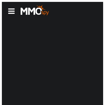
News
Reviews
Games
Videos
MMOwiki