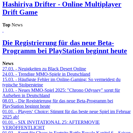
Hashiriya Drifter - Online Multiplayer
Drift Game
Top
News
Die Registrierung für das neue Beta-
Programm bei PlayStation beginnt heute
News
27.03.
- Neuigkeiten zu Black Desert Online
24.03.
- Trendige MMO-Spiele in Deutschland
15.03.
- Häufigste Fehler im Online-Gaming: So vermeidest du
typische Stolpersteine
13.03.
- Neues MMO-Spiel 2025: "Chrono Odyssey" sorgt für
Aufsehen in Deutschland
08.03.
- Die Registrierung für das neue Beta-Programm bei
PlayStation beginnt heute
01.01.
- Players‘ Choice: Stimmt für das beste neue Spiel im Februar
2025 ab!
01.01.
- SIX INVITATIONAL 25: AFTERMOVIE
VERÖFFENTLICHT
01.03.
- Sorgt für Chaos in Fortnite Battle Royale Kapitel 6 – Saison