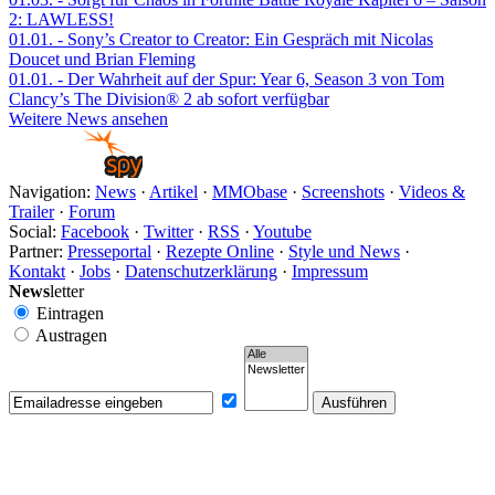
2: LAWLESS!
01.01.
- Sony’s Creator to Creator: Ein Gespräch mit Nicolas
Doucet und Brian Fleming
01.01.
- Der Wahrheit auf der Spur: Year 6, Season 3 von Tom
Clancy’s The Division® 2 ab sofort verfügbar
Weitere News ansehen
Navigation:
News
·
Artikel
·
MMObase
·
Screenshots
·
Videos &
Trailer
·
Forum
Social:
Facebook
·
Twitter
·
RSS
·
Youtube
Partner:
Presseportal
·
Rezepte Online
·
Style und News
·
Kontakt
·
Jobs
·
Datenschutzerklärung
·
Impressum
News
letter
Eintragen
Austragen