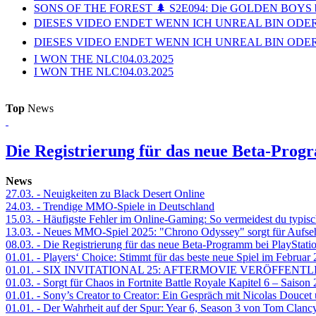
SONS OF THE FOREST 🌲 S2E094: Die GOLDEN BOYS 
DIESES VIDEO ENDET WENN ICH UNREAL BIN ODER
DIESES VIDEO ENDET WENN ICH UNREAL BIN ODER
I WON THE NLC!
04.03.2025
I WON THE NLC!
04.03.2025
Top
News
Die Registrierung für das neue Beta-Prog
News
27.03.
- Neuigkeiten zu Black Desert Online
24.03.
- Trendige MMO-Spiele in Deutschland
15.03.
- Häufigste Fehler im Online-Gaming: So vermeidest du typisc
13.03.
- Neues MMO-Spiel 2025: "Chrono Odyssey" sorgt für Aufse
08.03.
- Die Registrierung für das neue Beta-Programm bei PlayStati
01.01.
- Players‘ Choice: Stimmt für das beste neue Spiel im Februar
01.01.
- SIX INVITATIONAL 25: AFTERMOVIE VERÖFFENTL
01.03.
- Sorgt für Chaos in Fortnite Battle Royale Kapitel 6 – Sais
01.01.
- Sony’s Creator to Creator: Ein Gespräch mit Nicolas Doucet
01.01.
- Der Wahrheit auf der Spur: Year 6, Season 3 von Tom Clancy