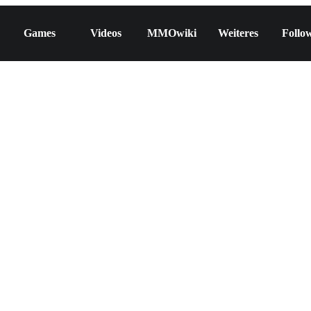
Games
Videos
MMOwiki
Weiteres
Follo