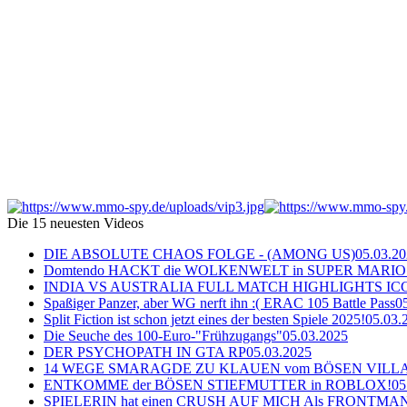
Die 15 neuesten Videos
DIE ABSOLUTE CHAOS FOLGE - (AMONG US)
05.03.2
Domtendo HACKT die WOLKENWELT in SUPER MARIO
INDIA VS AUSTRALIA FULL MATCH HIGHLIGHTS ICC Ch
Spaßiger Panzer, aber WG nerft ihn :( ERAC 105 Battle Pass
0
Split Fiction ist schon jetzt eines der besten Spiele 2025!
05.03.
Die Seuche des 100-Euro-"Frühzugangs"
05.03.2025
DER PSYCHOPATH IN GTA RP
05.03.2025
14 WEGE SMARAGDE ZU KLAUEN vom BÖSEN VILL
ENTKOMME der BÖSEN STIEFMUTTER in ROBLOX!
05
SPIELERIN hat einen CRUSH AUF MICH Als FRONTMAN i