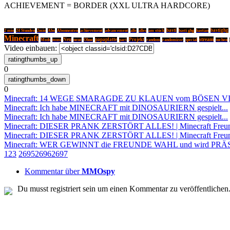
ACHIEVEMENT = BORDER (XXL ULTRA HARDCORE)
basti
basti ghg
bastighg
2 mio
24 Stunden
2mio
Abo
Abonnenten
achievement
advancement
alle
alles
am stück
bastian
Minecraft
stream
Neu
papaplatte
Projekt
random
Mods
muss
neue
Ohne
part
randomizer
special
suchen
Video einbauen:
0
0
Minecraft: 14 WEGE SMARAGDE ZU KLAUEN vom BÖSEN V
Minecraft: Ich habe MINECRAFT mit DINOSAURIERN gespielt...
Minecraft: Ich habe MINECRAFT mit DINOSAURIERN gespielt...
Minecraft: DIESER PRANK ZERSTÖRT ALLES! | Minecraft Freu
Minecraft: DIESER PRANK ZERSTÖRT ALLES! | Minecraft Freu
Minecraft: WER GEWINNT die FREUNDE WAHL und wird PRÄSI
1
2
3
2695
2696
2697
Kommentar über
MMOspy
Du musst registriert sein um einen Kommentar zu veröffentlichen