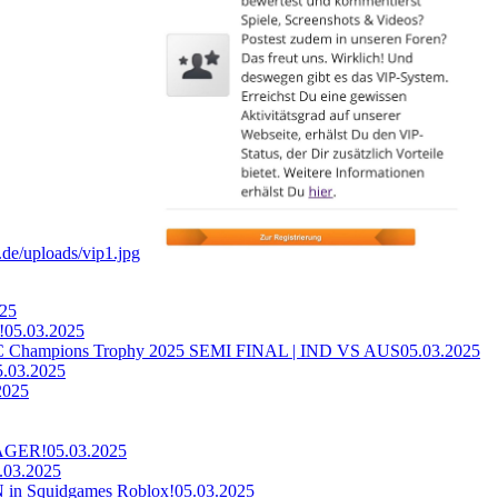
025
!
05.03.2025
ampions Trophy 2025 SEMI FINAL | IND VS AUS
05.03.2025
5.03.2025
2025
AGER!
05.03.2025
.03.2025
n Squidgames Roblox!
05.03.2025