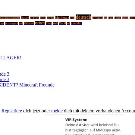
deutsch
challenge
Battle
bastighg papaplatte
Bedwars
beste
Border
cold
Download
fail
Film
Finale
finden
fiver
twitch
Tutorial
youtuber
tage
texturepack
tod
Ultra
Welt
World
xxl
ILLAGER!
nde 3
nde 3
DENT? Minecraft Freunde
.
Registriere
dich jetzt oder
melde
dich mit deinem vorhandenen Accoun