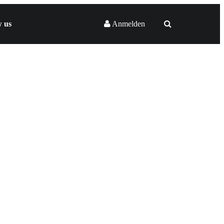
w us
Anmelden