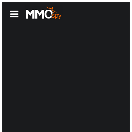
News
Reviews
Games
Videos
MMOwiki