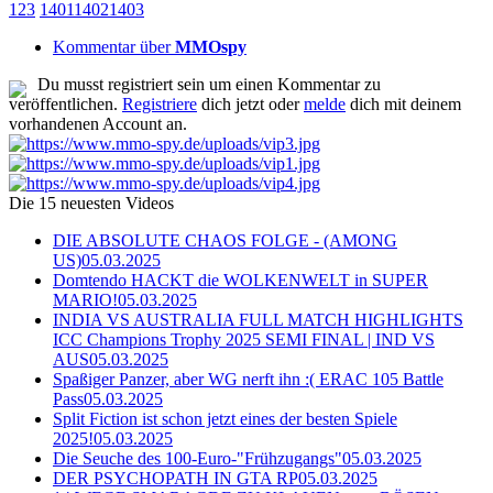
1
2
3
1401
1402
1403
Kommentar über
MMOspy
Du musst registriert sein um einen Kommentar zu
veröffentlichen.
Registriere
dich jetzt oder
melde
dich mit deinem
vorhandenen Account an.
Die 15 neuesten Videos
DIE ABSOLUTE CHAOS FOLGE - (AMONG
US)
05.03.2025
Domtendo HACKT die WOLKENWELT in SUPER
MARIO!
05.03.2025
INDIA VS AUSTRALIA FULL MATCH HIGHLIGHTS
ICC Champions Trophy 2025 SEMI FINAL | IND VS
AUS
05.03.2025
Spaßiger Panzer, aber WG nerft ihn :( ERAC 105 Battle
Pass
05.03.2025
Split Fiction ist schon jetzt eines der besten Spiele
2025!
05.03.2025
Die Seuche des 100-Euro-"Frühzugangs"
05.03.2025
DER PSYCHOPATH IN GTA RP
05.03.2025