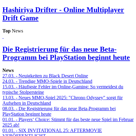
Hashiriya Drifter - Online Multiplayer
Drift Game
Top
News
Die Registrierung für das neue Beta-
Programm bei PlayStation beginnt heute
News
27.03.
- Neuigkeiten zu Black Desert Online
24.03.
- Trendige MMO-Spiele in Deutschland
15.03.
- Häufigste Fehler im Online-Gaming: So vermeidest du
typische Stolpersteine
13.03.
- Neues MMO-Spiel 2025: "Chrono Odyssey" sorgt für
Aufsehen in Deutschland
08.03.
- Die Registrierung für das neue Beta-Programm bei
PlayStation beginnt heute
01.01.
- Players‘ Choice: Stimmt für das beste neue Spiel im Februar
2025 ab!
01.01.
- SIX INVITATIONAL 25: AFTERMOVIE
VERÖFFENTLICHT