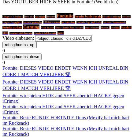
Das YOUTUBER HIDE & SEEK in Fortnite! (Wo bin ich)
Fortnite
fortnite battle royale
CHapter 5 Season 2
dave nite
davenight
davenite
fortnite challenge
fortnite
FOrtnite season
chapter 5 xp glitch
fortnite gameplay
fortnite skins
Fortnite Tips and Tricks
Fortnite Tournaments
Gaming
fortnite update
Neue Season
Standart
Neuer Battle Pass Fortnite
neues chapter
Season 2
sevelhdx
syou
Skill
standart skill davenite
Standart skill fortnite
Video einbauen:
0
0
Fortnite: DIESES VIDEO ENDET WENN ICH UNREAL BIN
ODER 1 MATCH VERLIERE 🏆
Fortnite: DIESES VIDEO ENDET WENN ICH UNREAL BIN
ODER 1 MATCH VERLIERE 🏆
Fortnite: wir spielen HIDE and SEEK aber ich HACKE gegen
iCrimax!
Fortnite: wir spielen HIDE and SEEK aber ich HACKE gegen
iCrimax!
Fortnite: Beste RUNDE FORTNITE Duos (Mexify hat mich hart
im Rucksack)
Fortnite: Beste RUNDE FORTNITE Duos (Mexify hat mich hart
im Rucksack)