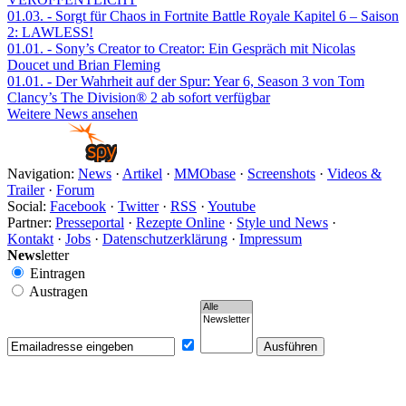
01.03.
- Sorgt für Chaos in Fortnite Battle Royale Kapitel 6 – Saison
2: LAWLESS!
01.01.
- Sony’s Creator to Creator: Ein Gespräch mit Nicolas
Doucet und Brian Fleming
01.01.
- Der Wahrheit auf der Spur: Year 6, Season 3 von Tom
Clancy’s The Division® 2 ab sofort verfügbar
Weitere News ansehen
Navigation:
News
·
Artikel
·
MMObase
·
Screenshots
·
Videos &
Trailer
·
Forum
Social:
Facebook
·
Twitter
·
RSS
·
Youtube
Partner:
Presseportal
·
Rezepte Online
·
Style und News
·
Kontakt
·
Jobs
·
Datenschutzerklärung
·
Impressum
News
letter
Eintragen
Austragen