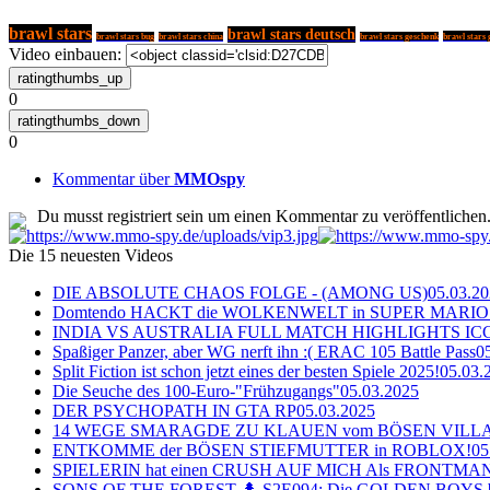
brawl stars
brawl stars deutsch
brawl stars 
brawl stars bug
brawl stars china
brawl stars geschenk
Video einbauen:
0
0
Kommentar über
MMOspy
Du musst registriert sein um einen Kommentar zu veröffentlichen
Die 15 neuesten Videos
DIE ABSOLUTE CHAOS FOLGE - (AMONG US)
05.03.2
Domtendo HACKT die WOLKENWELT in SUPER MARIO
INDIA VS AUSTRALIA FULL MATCH HIGHLIGHTS ICC Ch
Spaßiger Panzer, aber WG nerft ihn :( ERAC 105 Battle Pass
0
Split Fiction ist schon jetzt eines der besten Spiele 2025!
05.03.
Die Seuche des 100-Euro-"Frühzugangs"
05.03.2025
DER PSYCHOPATH IN GTA RP
05.03.2025
14 WEGE SMARAGDE ZU KLAUEN vom BÖSEN VILL
ENTKOMME der BÖSEN STIEFMUTTER in ROBLOX!
05
SPIELERIN hat einen CRUSH AUF MICH Als FRONTMAN i
SONS OF THE FOREST 🌲 S2E094: Die GOLDEN BOYS 