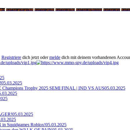
glitch
brawl stars gratis geschenk
brawl stars juwelen
brawl stars mythen
brawl stars mythen testen
brawl stars news
brawl st
.
Registriere
dich jetzt oder
melde
dich mit deinem vorhandenen Accoun
025
!
05.03.2025
ampions Trophy 2025 SEMI FINAL | IND VS AUS
05.03.2025
5.03.2025
2025
AGER!
05.03.2025
.03.2025
n Squidgames Roblox!
05.03.2025
bauen den WALK OF PAIN
05.03.2025