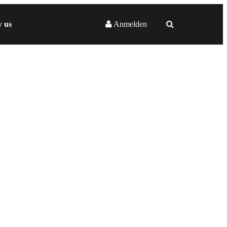
w us
Anmelden