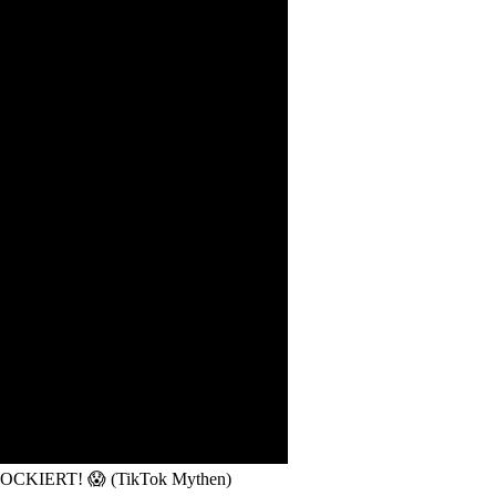
OCKIERT! 😱 (TikTok Mythen)