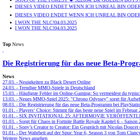
DIESES VIDEO ENDET WENN ICH UNREAL BIN ODER
DIESES VIDEO ENDET WENN ICH UNREAL BIN ODER
I WON THE NLC!
04.03.2025
I WON THE NLC!
04.03.2025
Top
News
Die Registrierung für das neue Beta-Prog
News
27.03.
- Neuigkeiten zu Black Desert Online
24.03.
- Trendige MMO-Spiele in Deutschland
15.03.
- Häufigste Fehler im Online-Gaming: So vermeidest du typisc
13.03.
- Neues MMO-Spiel 2025: "Chrono Odyssey" sorgt für Aufse
08.03.
- Die Registrierung für das neue Beta-Programm bei PlayStati
01.01.
- Players‘ Choice: Stimmt für das beste neue Spiel im Februar
01.01.
- SIX INVITATIONAL 25: AFTERMOVIE VERÖFFENTL
01.03.
- Sorgt für Chaos in Fortnite Battle Royale Kapitel 6 – Sais
01.01.
- Sony’s Creator to Creator: Ein Gespräch mit Nicolas Doucet
01.01.
- Der Wahrheit auf der Spur: Year 6, Season 3 von Tom Clancy
Weitere News ansehen