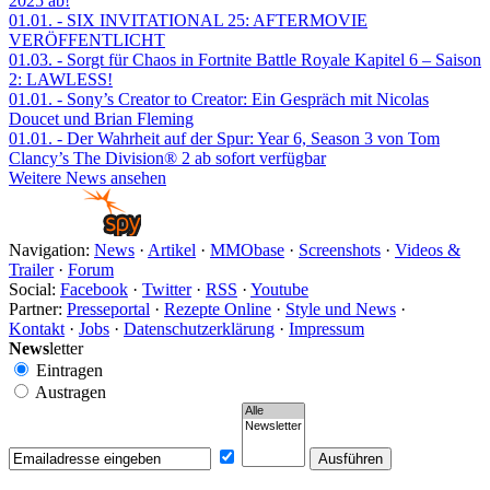
2025 ab!
01.01.
- SIX INVITATIONAL 25: AFTERMOVIE
VERÖFFENTLICHT
01.03.
- Sorgt für Chaos in Fortnite Battle Royale Kapitel 6 – Saison
2: LAWLESS!
01.01.
- Sony’s Creator to Creator: Ein Gespräch mit Nicolas
Doucet und Brian Fleming
01.01.
- Der Wahrheit auf der Spur: Year 6, Season 3 von Tom
Clancy’s The Division® 2 ab sofort verfügbar
Weitere News ansehen
Navigation:
News
·
Artikel
·
MMObase
·
Screenshots
·
Videos &
Trailer
·
Forum
Social:
Facebook
·
Twitter
·
RSS
·
Youtube
Partner:
Presseportal
·
Rezepte Online
·
Style und News
·
Kontakt
·
Jobs
·
Datenschutzerklärung
·
Impressum
News
letter
Eintragen
Austragen