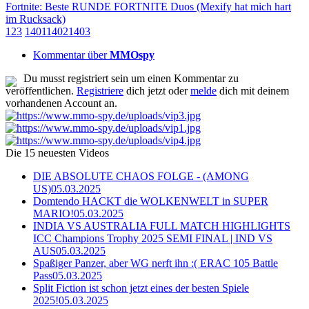
Fortnite: Beste RUNDE FORTNITE Duos (Mexify hat mich hart
im Rucksack)
1
2
3
1401
1402
1403
Kommentar über
MMOspy
Du musst registriert sein um einen Kommentar zu
veröffentlichen.
Registriere
dich jetzt oder
melde
dich mit deinem
vorhandenen Account an.
Die 15 neuesten Videos
DIE ABSOLUTE CHAOS FOLGE - (AMONG
US)
05.03.2025
Domtendo HACKT die WOLKENWELT in SUPER
MARIO!
05.03.2025
INDIA VS AUSTRALIA FULL MATCH HIGHLIGHTS
ICC Champions Trophy 2025 SEMI FINAL | IND VS
AUS
05.03.2025
Spaßiger Panzer, aber WG nerft ihn :( ERAC 105 Battle
Pass
05.03.2025
Split Fiction ist schon jetzt eines der besten Spiele
2025!
05.03.2025