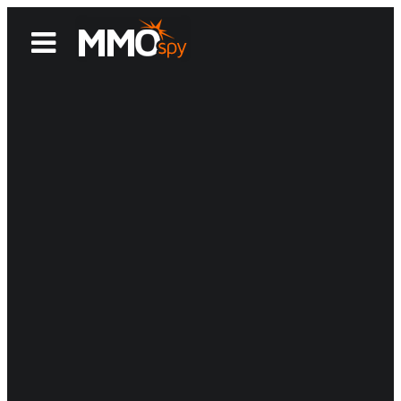
News
Reviews
Games
Videos
MMOwiki