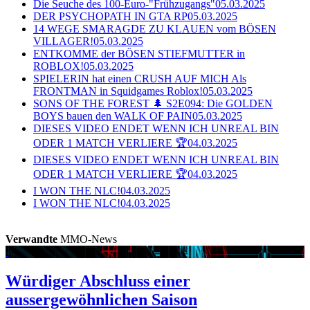
Die Seuche des 100-Euro-"Frühzugangs"
05.03.2025
DER PSYCHOPATH IN GTA RP
05.03.2025
14 WEGE SMARAGDE ZU KLAUEN vom BÖSEN
VILLAGER!
05.03.2025
ENTKOMME der BÖSEN STIEFMUTTER in
ROBLOX!
05.03.2025
SPIELERIN hat einen CRUSH AUF MICH Als
FRONTMAN in Squidgames Roblox!
05.03.2025
SONS OF THE FOREST 🌲 S2E094: Die GOLDEN
BOYS bauen den WALK OF PAIN
05.03.2025
DIESES VIDEO ENDET WENN ICH UNREAL BIN
ODER 1 MATCH VERLIERE 🏆
04.03.2025
DIESES VIDEO ENDET WENN ICH UNREAL BIN
ODER 1 MATCH VERLIERE 🏆
04.03.2025
I WON THE NLC!
04.03.2025
I WON THE NLC!
04.03.2025
Verwandte
MMO-News
Würdiger Abschluss einer
aussergewöhnlichen Saison