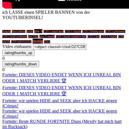
ich LASSE einen SPIELER BANNEN von der
YOUTUBERINSEL!
gta 5
Angeln
Boot fahren
fische
GTA 5 angel mod
GTA 5 Angeln
GTA 5 fishing mod
GTA 5 geheimnis
gta 5 mods
GTA 5 geld verdienen
gta 5 hai
GTA 5 mods standart skill
GTA 5 neu
GTA 6 Angeln
GTA
lustig
angeln
GTA unterwasser
Tiere
Video einbauen:
0
0
Fortnite: DIESES VIDEO ENDET WENN ICH UNREAL BIN
ODER 1 MATCH VERLIERE 🏆
Fortnite: DIESES VIDEO ENDET WENN ICH UNREAL BIN
ODER 1 MATCH VERLIERE 🏆
Fortnite: wir spielen HIDE and SEEK aber ich HACKE gegen
iCrimax!
Fortnite: wir spielen HIDE and SEEK aber ich HACKE gegen
iCrimax!
Fortnite: Beste RUNDE FORTNITE Duos (Mexify hat mich hart
im Rucksack)