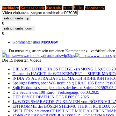
Kostenlos
Video
hochladen
Kamerahandy
teilen
Videohandy
Video einbauen:
0
0
Kommentar über
MMOspy
Du musst registriert sein um einen Kommentar zu veröffentlichen
Die 15 neuesten Videos
DIE ABSOLUTE CHAOS FOLGE - (AMONG US)
05.03.2
Domtendo HACKT die WOLKENWELT in SUPER MARIO
INDIA VS AUSTRALIA FULL MATCH HIGHLIGHTS ICC Ch
Spaßiger Panzer, aber WG nerft ihn :( ERAC 105 Battle Pass
0
Split Fiction ist schon jetzt eines der besten Spiele 2025!
05.03.
Die Seuche des 100-Euro-"Frühzugangs"
05.03.2025
DER PSYCHOPATH IN GTA RP
05.03.2025
14 WEGE SMARAGDE ZU KLAUEN vom BÖSEN VILL
ENTKOMME der BÖSEN STIEFMUTTER in ROBLOX!
05
SPIELERIN hat einen CRUSH AUF MICH Als FRONTMAN i
SONS OF THE FOREST 🌲 S2E094: Die GOLDEN BOYS 