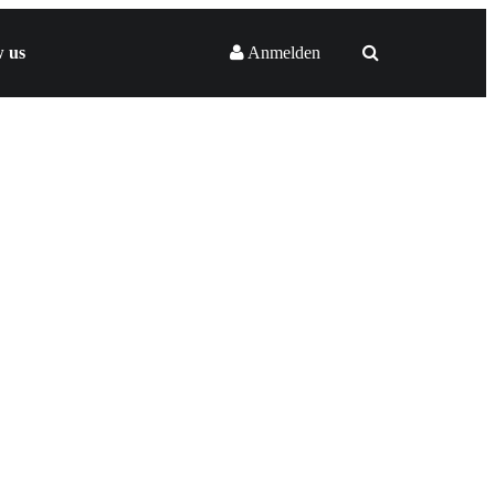
w us
Anmelden