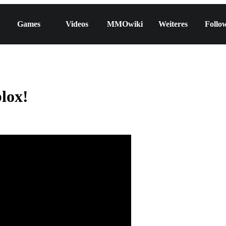
Games
Videos
MMOwiki
Weiteres
Follo
lox!