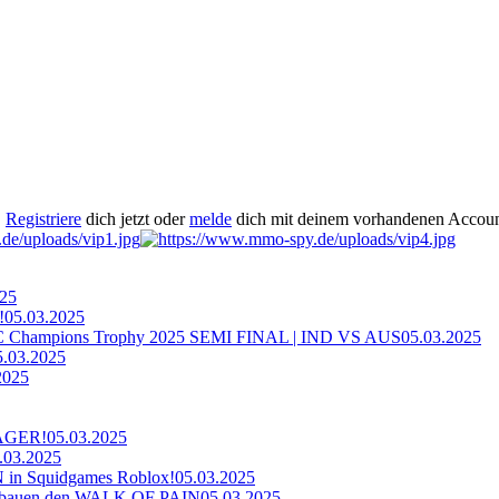
.
Registriere
dich jetzt oder
melde
dich mit deinem vorhandenen Accoun
025
!
05.03.2025
ampions Trophy 2025 SEMI FINAL | IND VS AUS
05.03.2025
5.03.2025
2025
AGER!
05.03.2025
.03.2025
n Squidgames Roblox!
05.03.2025
bauen den WALK OF PAIN
05.03.2025