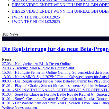
DIESES VIDEO ENDET WENN ICH UNREAL BIN ODER
DIESES VIDEO ENDET WENN ICH UNREAL BIN ODER
I WON THE NLC!
04.03.2025
I WON THE NLC!
04.03.2025
Top
News
Die Registrierung für das neue Beta-Prog
News
27.03.
- Neuigkeiten zu Black Desert Online
24.03.
- Trendige MMO-Spiele in Deutschland
15.03.
- Häufigste Fehler im Online-Gaming: So vermeidest du typisc
13.03.
- Neues MMO-Spiel 2025: "Chrono Odyssey" sorgt für Aufse
08.03.
- Die Registrierung für das neue Beta-Programm bei PlayStati
01.01.
- Players‘ Choice: Stimmt für das beste neue Spiel im Februar
01.01.
- SIX INVITATIONAL 25: AFTERMOVIE VERÖFFENTL
01.03.
- Sorgt für Chaos in Fortnite Battle Royale Kapitel 6 – Sais
01.01.
- Sony’s Creator to Creator: Ein Gespräch mit Nicolas Doucet
01.01.
- Der Wahrheit auf der Spur: Year 6, Season 3 von Tom Clancy
Weitere News ansehen