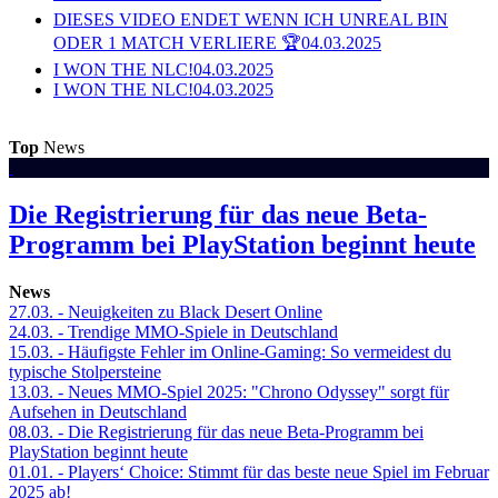
DIESES VIDEO ENDET WENN ICH UNREAL BIN
ODER 1 MATCH VERLIERE 🏆
04.03.2025
I WON THE NLC!
04.03.2025
I WON THE NLC!
04.03.2025
Top
News
Die Registrierung für das neue Beta-
Programm bei PlayStation beginnt heute
News
27.03.
- Neuigkeiten zu Black Desert Online
24.03.
- Trendige MMO-Spiele in Deutschland
15.03.
- Häufigste Fehler im Online-Gaming: So vermeidest du
typische Stolpersteine
13.03.
- Neues MMO-Spiel 2025: "Chrono Odyssey" sorgt für
Aufsehen in Deutschland
08.03.
- Die Registrierung für das neue Beta-Programm bei
PlayStation beginnt heute
01.01.
- Players‘ Choice: Stimmt für das beste neue Spiel im Februar
2025 ab!