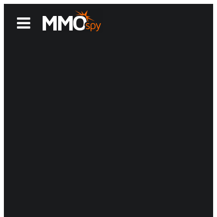
News
Reviews
Games
Videos
MMOwiki