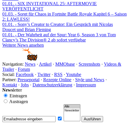
01.01.
- SIX INVITATIONAL 25: AFTERMOVIE
VERÖFFENTLICHT
01.03.
- Sorgt für Chaos in Fortnite Battle Royale Kapitel 6 – Saison
2: LAWLESS!
01.01.
- Sony’s Creator to Creator: Ein Gespräch mit Nicolas
Doucet und Brian Fleming
01.01.
- Der Wahrheit auf der Spur: Year 6, Season 3 von Tom
Clancy’s The Division® 2 ab sofort verfügbar
Weitere News ansehen
Navigation:
News
·
Artikel
·
MMObase
·
Screenshots
·
Videos &
Trailer
·
Forum
Social:
Facebook
·
Twitter
·
RSS
·
Youtube
Partner:
Presseportal
·
Rezepte Online
·
Style und News
·
Kontakt
·
Jobs
·
Datenschutzerklärung
·
Impressum
News
letter
Eintragen
Austragen