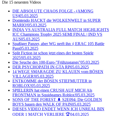
Die 15 neuesten Videos
DIE ABSOLUTE CHAOS FOLGE - (AMONG
US)
05.03.2025
Domtendo HACKT die WOLKENWELT in SUPER
MARIO!
05.03.2025
INDIA VS AUSTRALIA FULL MATCH HIGHLIGHTS
ICC Champions Trophy 2025 SEMI FINAL | IND VS
AUS
05.03.2025
Spaßiger Panzer, aber WG nerft ihn :( ERAC 105 Battle
Pass
05.03.2025
Split Fiction ist schon jetzt eines der besten Spiele
2025!
05.03.2025
Die Seuche des 100-Euro-"Frühzugangs"
05.03.2025
DER PSYCHOPATH IN GTA RP
05.03.2025
14 WEGE SMARAGDE ZU KLAUEN vom BÖSEN
VILLAGER!
05.03.2025
ENTKOMME der BÖSEN STIEFMUTTER in
ROBLOX!
05.03.2025
SPIELERIN hat einen CRUSH AUF MICH Als
FRONTMAN in Squidgames Roblox!
05.03.2025
SONS OF THE FOREST 🌲 S2E094: Die GOLDEN
BOYS bauen den WALK OF PAIN
05.03.2025
DIESES VIDEO ENDET WENN ICH UNREAL BIN
ODER 1 MATCH VERLIERE 🏆
04.03.2025