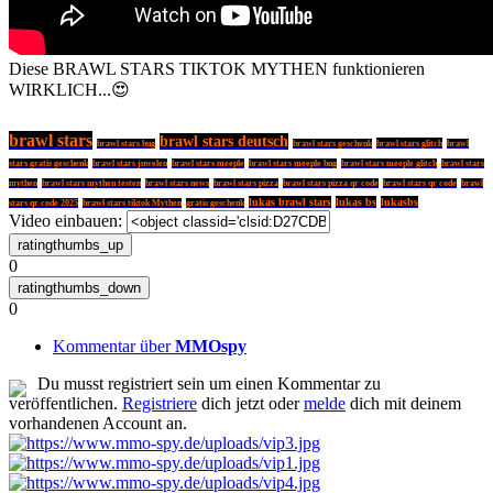
Diese BRAWL STARS TIKTOK MYTHEN funktionieren
WIRKLICH...😍
brawl stars
brawl stars deutsch
brawl stars glitch
brawl stars bug
brawl stars geschenk
brawl
stars gratis geschenk
brawl stars juwelen
brawl stars meeple
brawl stars meeple bug
brawl stars meeple glitch
brawl stars
mythen
brawl stars mythen testen
brawl stars news
brawl stars pizza
brawl stars pizza qr code
brawl stars qr code
brawl
lukas brawl stars
lukas bs
lukasbs
stars qr code 2025
brawl stars tiktok Mythen
gratis geschenk
Video einbauen:
0
0
Kommentar über
MMOspy
Du musst registriert sein um einen Kommentar zu
veröffentlichen.
Registriere
dich jetzt oder
melde
dich mit deinem
vorhandenen Account an.