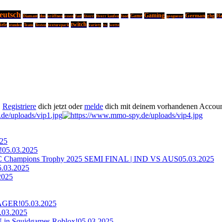
eutsch
Gaming
German
fiverr
Game
ghg
Ha
Diamant
duo
eröffnen
essen
fast
fiverr kaufen
food
geoguessr
twitch
iele
Team
stunden
Testen
texturepack
variety
vs.
wette
.
Registriere
dich jetzt oder
melde
dich mit deinem vorhandenen Accoun
025
!
05.03.2025
ampions Trophy 2025 SEMI FINAL | IND VS AUS
05.03.2025
5.03.2025
2025
AGER!
05.03.2025
.03.2025
n Squidgames Roblox!
05.03.2025