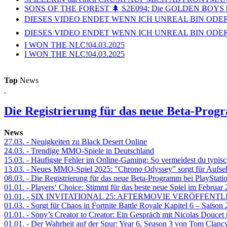
SONS OF THE FOREST 🌲 S2E094: Die GOLDEN BOYS 
DIESES VIDEO ENDET WENN ICH UNREAL BIN ODER
DIESES VIDEO ENDET WENN ICH UNREAL BIN ODER
I WON THE NLC!
04.03.2025
I WON THE NLC!
04.03.2025
Top
News
Die Registrierung für das neue Beta-Prog
News
27.03.
- Neuigkeiten zu Black Desert Online
24.03.
- Trendige MMO-Spiele in Deutschland
15.03.
- Häufigste Fehler im Online-Gaming: So vermeidest du typisc
13.03.
- Neues MMO-Spiel 2025: "Chrono Odyssey" sorgt für Aufse
08.03.
- Die Registrierung für das neue Beta-Programm bei PlayStati
01.01.
- Players‘ Choice: Stimmt für das beste neue Spiel im Februar
01.01.
- SIX INVITATIONAL 25: AFTERMOVIE VERÖFFENTL
01.03.
- Sorgt für Chaos in Fortnite Battle Royale Kapitel 6 – Sais
01.01.
- Sony’s Creator to Creator: Ein Gespräch mit Nicolas Doucet
01.01.
- Der Wahrheit auf der Spur: Year 6, Season 3 von Tom Clancy