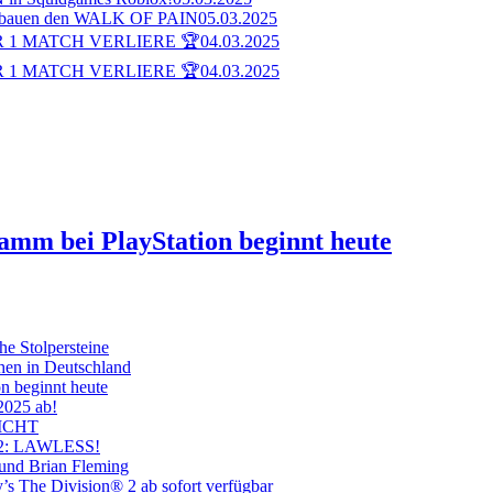
bauen den WALK OF PAIN
05.03.2025
 1 MATCH VERLIERE 🏆
04.03.2025
 1 MATCH VERLIERE 🏆
04.03.2025
ramm bei PlayStation beginnt heute
he Stolpersteine
hen in Deutschland
on beginnt heute
 2025 ab!
ICHT
on 2: LAWLESS!
 und Brian Fleming
’s The Division® 2 ab sofort verfügbar