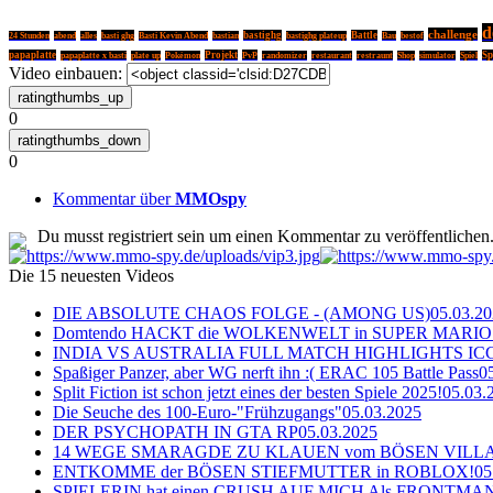
d
challenge
basti ghg
bastighg
Battle
24 Stunden
abend
alles
Basti Kevin Abend
bastian
bastighg plateup
Bau
bestof
papaplatte
Projekt
PvP
Sp
papaplatte x basti
plate up
Pokémon
randomizer
restaurant
restraunt
Shop
simulator
Spiel
Video einbauen:
0
0
Kommentar über
MMOspy
Du musst registriert sein um einen Kommentar zu veröffentlichen
Die 15 neuesten Videos
DIE ABSOLUTE CHAOS FOLGE - (AMONG US)
05.03.2
Domtendo HACKT die WOLKENWELT in SUPER MARIO
INDIA VS AUSTRALIA FULL MATCH HIGHLIGHTS ICC Ch
Spaßiger Panzer, aber WG nerft ihn :( ERAC 105 Battle Pass
0
Split Fiction ist schon jetzt eines der besten Spiele 2025!
05.03.
Die Seuche des 100-Euro-"Frühzugangs"
05.03.2025
DER PSYCHOPATH IN GTA RP
05.03.2025
14 WEGE SMARAGDE ZU KLAUEN vom BÖSEN VILL
ENTKOMME der BÖSEN STIEFMUTTER in ROBLOX!
05
SPIELERIN hat einen CRUSH AUF MICH Als FRONTMAN i