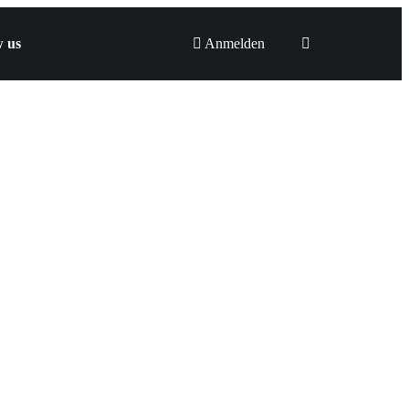
w us
Anmelden