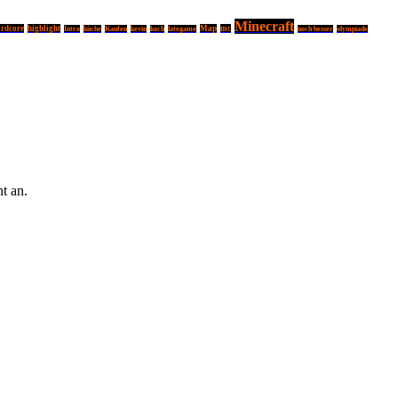
Minecraft
rdcore
highlight
Map
mc
Intro
küche
Kaufen
kevin
koch
lategame
noch besser
olympiade
t an.