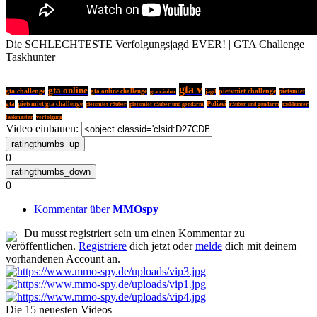
Die SCHLECHTESTE Verfolgungsjagd EVER! | GTA Challenge
Taskhunter
gta v
gta online
gta challenge
pietsmiet challenge
gta online challenge
pietsmiet
gta räuber
jagd
Polizei
gta
pietsmiet gta challenge
pietsmiet räuber
pietsmiet räuber und gendarm
räuber und gendarm
taskhunter
taskmaster
verfolgung
Video einbauen:
0
0
Kommentar über
MMOspy
Du musst registriert sein um einen Kommentar zu
veröffentlichen.
Registriere
dich jetzt oder
melde
dich mit deinem
vorhandenen Account an.
Die 15 neuesten Videos