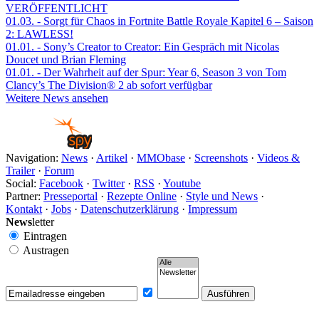
VERÖFFENTLICHT
01.03.
- Sorgt für Chaos in Fortnite Battle Royale Kapitel 6 – Saison
2: LAWLESS!
01.01.
- Sony’s Creator to Creator: Ein Gespräch mit Nicolas
Doucet und Brian Fleming
01.01.
- Der Wahrheit auf der Spur: Year 6, Season 3 von Tom
Clancy’s The Division® 2 ab sofort verfügbar
Weitere News ansehen
Navigation:
News
·
Artikel
·
MMObase
·
Screenshots
·
Videos &
Trailer
·
Forum
Social:
Facebook
·
Twitter
·
RSS
·
Youtube
Partner:
Presseportal
·
Rezepte Online
·
Style und News
·
Kontakt
·
Jobs
·
Datenschutzerklärung
·
Impressum
News
letter
Eintragen
Austragen