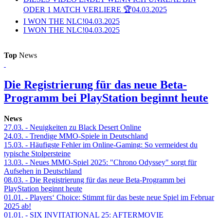
ODER 1 MATCH VERLIERE 🏆
04.03.2025
I WON THE NLC!
04.03.2025
I WON THE NLC!
04.03.2025
Top
News
Die Registrierung für das neue Beta-
Programm bei PlayStation beginnt heute
News
27.03.
- Neuigkeiten zu Black Desert Online
24.03.
- Trendige MMO-Spiele in Deutschland
15.03.
- Häufigste Fehler im Online-Gaming: So vermeidest du
typische Stolpersteine
13.03.
- Neues MMO-Spiel 2025: "Chrono Odyssey" sorgt für
Aufsehen in Deutschland
08.03.
- Die Registrierung für das neue Beta-Programm bei
PlayStation beginnt heute
01.01.
- Players‘ Choice: Stimmt für das beste neue Spiel im Februar
2025 ab!
01.01.
- SIX INVITATIONAL 25: AFTERMOVIE