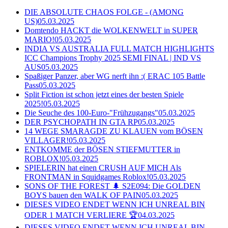
DIE ABSOLUTE CHAOS FOLGE - (AMONG
US)
05.03.2025
Domtendo HACKT die WOLKENWELT in SUPER
MARIO!
05.03.2025
INDIA VS AUSTRALIA FULL MATCH HIGHLIGHTS
ICC Champions Trophy 2025 SEMI FINAL | IND VS
AUS
05.03.2025
Spaßiger Panzer, aber WG nerft ihn :( ERAC 105 Battle
Pass
05.03.2025
Split Fiction ist schon jetzt eines der besten Spiele
2025!
05.03.2025
Die Seuche des 100-Euro-"Frühzugangs"
05.03.2025
DER PSYCHOPATH IN GTA RP
05.03.2025
14 WEGE SMARAGDE ZU KLAUEN vom BÖSEN
VILLAGER!
05.03.2025
ENTKOMME der BÖSEN STIEFMUTTER in
ROBLOX!
05.03.2025
SPIELERIN hat einen CRUSH AUF MICH Als
FRONTMAN in Squidgames Roblox!
05.03.2025
SONS OF THE FOREST 🌲 S2E094: Die GOLDEN
BOYS bauen den WALK OF PAIN
05.03.2025
DIESES VIDEO ENDET WENN ICH UNREAL BIN
ODER 1 MATCH VERLIERE 🏆
04.03.2025
DIESES VIDEO ENDET WENN ICH UNREAL BIN