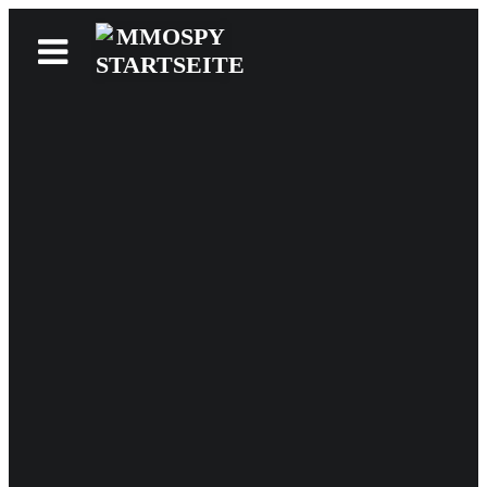
News
Reviews
Games
Videos
MMOwiki