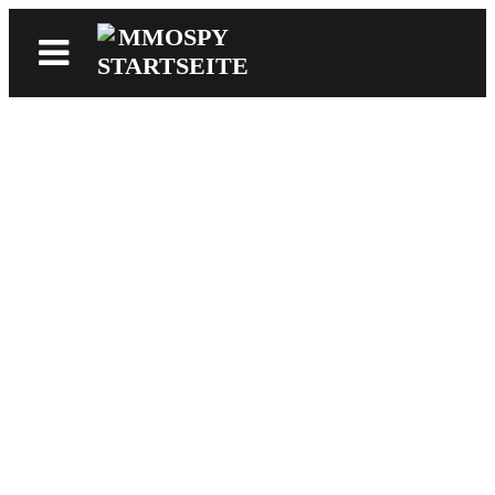
News
Reviews
Games
Videos
MMOwiki