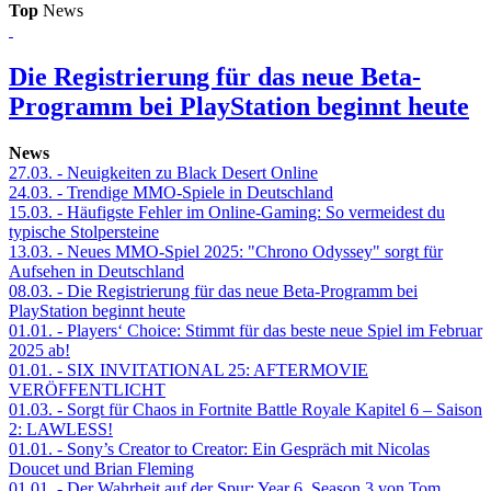
Top
News
Die Registrierung für das neue Beta-
Programm bei PlayStation beginnt heute
News
27.03.
- Neuigkeiten zu Black Desert Online
24.03.
- Trendige MMO-Spiele in Deutschland
15.03.
- Häufigste Fehler im Online-Gaming: So vermeidest du
typische Stolpersteine
13.03.
- Neues MMO-Spiel 2025: "Chrono Odyssey" sorgt für
Aufsehen in Deutschland
08.03.
- Die Registrierung für das neue Beta-Programm bei
PlayStation beginnt heute
01.01.
- Players‘ Choice: Stimmt für das beste neue Spiel im Februar
2025 ab!
01.01.
- SIX INVITATIONAL 25: AFTERMOVIE
VERÖFFENTLICHT
01.03.
- Sorgt für Chaos in Fortnite Battle Royale Kapitel 6 – Saison
2: LAWLESS!
01.01.
- Sony’s Creator to Creator: Ein Gespräch mit Nicolas
Doucet und Brian Fleming
01.01.
- Der Wahrheit auf der Spur: Year 6, Season 3 von Tom