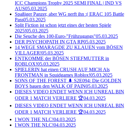
ICC Champions Trophy 2025 SEMI FINAL | IND VS
AUS
05.03.2025
Spaßiger Panzer, aber WG nerft ihn :( ERAC 105 Battle
Pass
05.03.2025
Split Fiction ist schon jetzt eines der besten Spiele
2025!
05.03.2025
Die Seuche des 100-Euro-"Frühzugangs"
05.03.2025
DER PSYCHOPATH IN GTA RP
05.03.2025
14 WEGE SMARAGDE ZU KLAUEN vom BÖSEN
VILLAGER!
05.03.2025
ENTKOMME der BÖSEN STIEFMUTTER in
ROBLOX!
05.03.2025
SPIELERIN hat einen CRUSH AUF MICH Als
FRONTMAN in Squidgames Roblox!
05.03.2025
SONS OF THE FOREST 🌲 S2E094: Die GOLDEN
BOYS bauen den WALK OF PAIN
05.03.2025
DIESES VIDEO ENDET WENN ICH UNREAL BIN
ODER 1 MATCH VERLIERE 🏆
04.03.2025
DIESES VIDEO ENDET WENN ICH UNREAL BIN
ODER 1 MATCH VERLIERE 🏆
04.03.2025
I WON THE NLC!
04.03.2025
I WON THE NLC!
04.03.2025