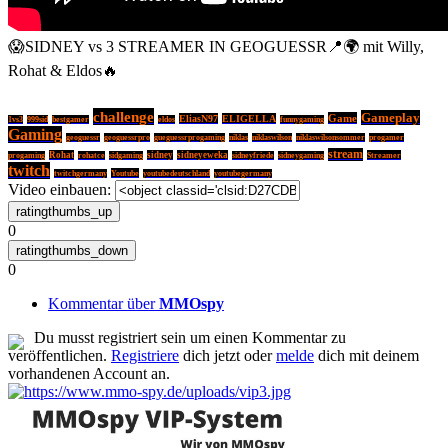
😱SIDNEY vs 3 STREAMER IN GEOGUESSR📍🌍 mit Willy,
Rohat & Eldos🔥
challenge
Gameplay
Game
EliasN97
ELIGELLA
1vs3
999sid
bestgamer
eldos
funnygaming
Gaming
geoguessr
geoguessrpro
gueguessrprogaming
niklas
niklaswilson
niklaswilsonsommer
progamer
stream
Rohat
sidney
sidneyeweka
Streamer
progaming
rohatce
sidgaming
sidneyfriede
sidneygaming
twitch
Youtube
twitchgermany
youtubedeutschland
youtubegermany
Video einbauen:
0
0
Kommentar über
MMOspy
Du musst registriert sein um einen Kommentar zu
veröffentlichen.
Registriere
dich jetzt oder
melde
dich mit deinem
vorhandenen Account an.