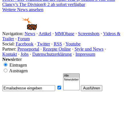
Clancy’s The Division® 2 ab sofort verfügbar
Weitere News ansehen
Navigation:
News
·
Artikel
·
MMObase
·
Screenshots
·
Videos &
Trailer
·
Forum
Social:
Facebook
·
Twitter
·
RSS
·
Youtube
Partner:
Presseportal
·
Rezepte Online
·
Style und News
·
Kontakt
·
Jobs
·
Datenschutzerklärung
·
Impressum
News
letter
Eintragen
Austragen